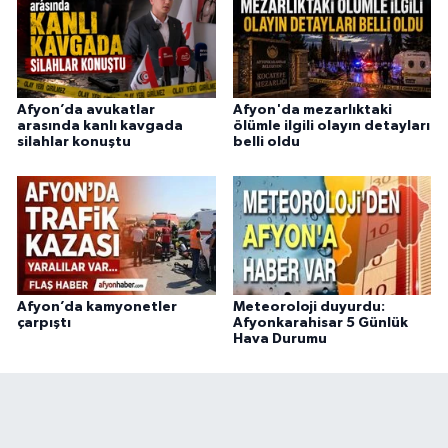
Afyon’da avukatlar
Afyon'da mezarlıktaki
arasında kanlı kavgada
ölümle ilgili olayın detayları
silahlar konuştu
belli oldu
Afyon’da kamyonetler
Meteoroloji duyurdu:
çarpıştı
Afyonkarahisar 5 Günlük
Hava Durumu