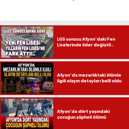
LGS sonucu Afyon'daki Fen
Liselerinde lider değişti!..
Afyon'da mezarlıktaki ölümle
ilgili olayın detayları belli oldu
Afyon’da dört yaşındaki
çocuğun şüpheli ölümü