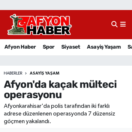
Afyon Haber
Siyaset
Afyon Haber
Spor
Siyaset
Asayiş Yaşam
S
Spor
Asayiş Yaşam
HABERLER
ASAYIŞ YAŞAM
Afyon'da kaçak mülteci
Sağlık
operasyonu
Eğitim
Afyonkarahisar'da polis tarafından iki farklı
Sivil Toplum
adrese düzenlenen operasyonda 7 düzensiz
göçmen yakalandı.
Ekonomi