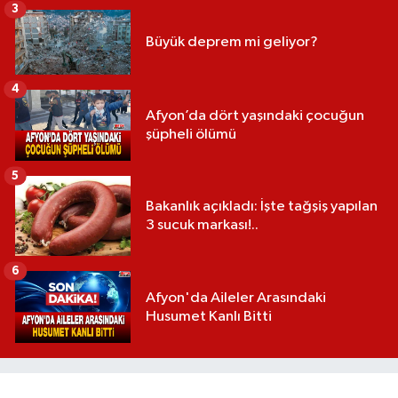
3
Büyük deprem mi geliyor?
4
Afyon’da dört yaşındaki çocuğun
şüpheli ölümü
5
Bakanlık açıkladı: İşte tağşiş yapılan
3 sucuk markası!..
6
Afyon'da Aileler Arasındaki
Husumet Kanlı Bitti