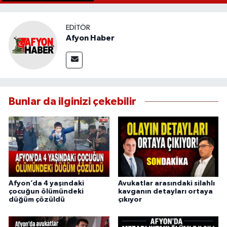
EDITÖR
Afyon Haber
Bunlar da ilginizi çekebilir
Afyon’da 4 yaşındaki
Avukatlar arasındaki silahlı
çocuğun ölümündeki
kavganın detayları ortaya
düğüm çözüldü
çıkıyor