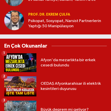
PROF. DR. EKREM ÇULFA
Psikopat, Sosyopat, Narsist Partnerlerin
Yaptığı 50 Manipülasyon
En Çok Okunanlar
1
Afyon'da mezarlıkta bir erkek
cesedi bulundu
2
OEDAŞ Afyonkarahisar ili elektrik
kesintileri duyurusu
3
Büyük deprem mi geliyor?