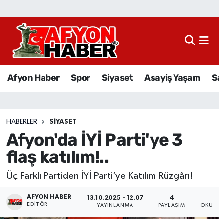
Afyon Haber
Siyaset
Afyon Haber
Spor
Siyaset
Asayiş Yaşam
S
Spor
Asayiş Yaşam
HABERLER
SIYASET
Afyon'da İYİ Parti'ye 3
Sağlık
flaş katılım!..
Eğitim
Üç Farklı Partiden İYİ Parti’ye Katılım Rüzgârı!
Sivil Toplum
AFYON HABER
13.10.2025 - 12:07
4
EDITÖR
YAYINLANMA
PAYLAŞIM
OKUNM
Ekonomi