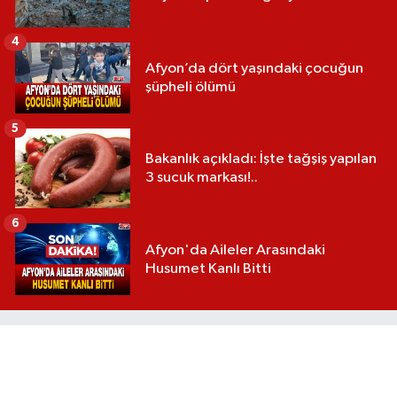
4
Afyon’da dört yaşındaki çocuğun
şüpheli ölümü
5
Bakanlık açıkladı: İşte tağşiş yapılan
3 sucuk markası!..
6
Afyon'da Aileler Arasındaki
Husumet Kanlı Bitti