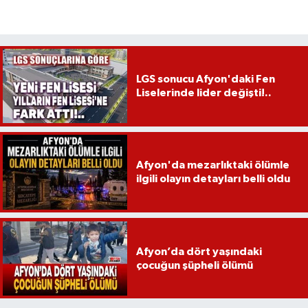
LGS sonucu Afyon'daki Fen
Liselerinde lider değişti!..
Afyon'da mezarlıktaki ölümle
ilgili olayın detayları belli oldu
Afyon’da dört yaşındaki
çocuğun şüpheli ölümü