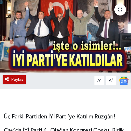
Magazin
Etkinlikler
Paylaş
-
+
A
A
Üç Farklı Partiden İYİ Parti’ye Katılım Rüzgârı!
Çay’da İYİ Parti 4. Olağan Kongresi Coşku, Birlik