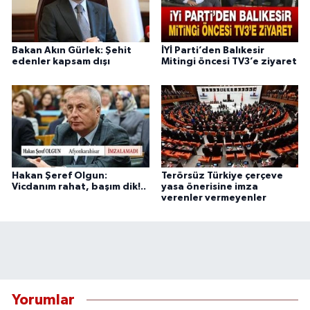
Bakan Akın Gürlek: Şehit
İYİ Parti’den Balıkesir
edenler kapsam dışı
Mitingi öncesi TV3’e ziyaret
Hakan Şeref Olgun:
Terörsüz Türkiye çerçeve
Vicdanım rahat, başım dik!..
yasa önerisine imza
verenler vermeyenler
Yorumlar