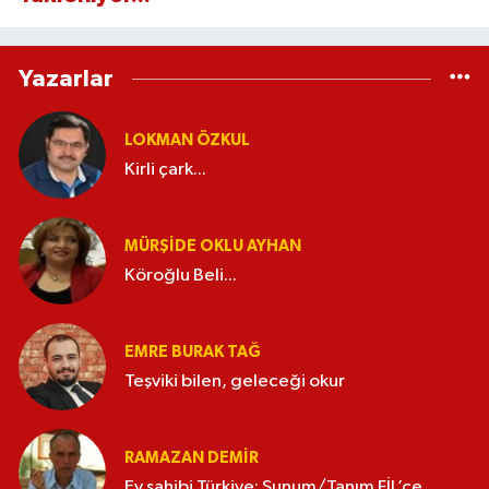
Yazarlar
LOKMAN ÖZKUL
Kirli çark...
MÜRŞIDE OKLU AYHAN
Köroğlu Beli...
EMRE BURAK TAĞ
Teşviki bilen, geleceği okur
RAMAZAN DEMİR
Ev sahibi Türkiye; Sunum/Tanım FİL’ce