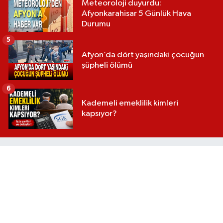
Meteoroloji duyurdu:
Afyonkarahisar 5 Günlük Hava
Durumu
5
Afyon’da dört yaşındaki çocuğun
şüpheli ölümü
6
Kademeli emeklilik kimleri
kapsıyor?