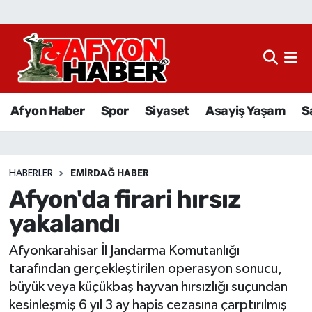
Afyon Haber
Siyaset
Afyon Haber
Spor
Siyaset
Asayiş Yaşam
S
Spor
Asayiş Yaşam
HABERLER
EMIRDAĞ HABER
Afyon'da firari hırsız
Sağlık
yakalandı
Eğitim
Afyonkarahisar İl Jandarma Komutanlığı
Sivil Toplum
tarafından gerçekleştirilen operasyon sonucu,
büyük veya küçükbaş hayvan hırsızlığı suçundan
Ekonomi
kesinleşmiş 6 yıl 3 ay hapis cezasına çarptırılmış