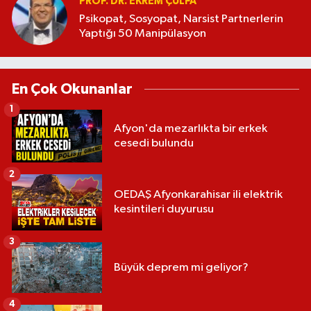
PROF. DR. EKREM ÇULFA
Psikopat, Sosyopat, Narsist Partnerlerin
Yaptığı 50 Manipülasyon
En Çok Okunanlar
1
Afyon'da mezarlıkta bir erkek
cesedi bulundu
2
OEDAŞ Afyonkarahisar ili elektrik
kesintileri duyurusu
3
Büyük deprem mi geliyor?
4