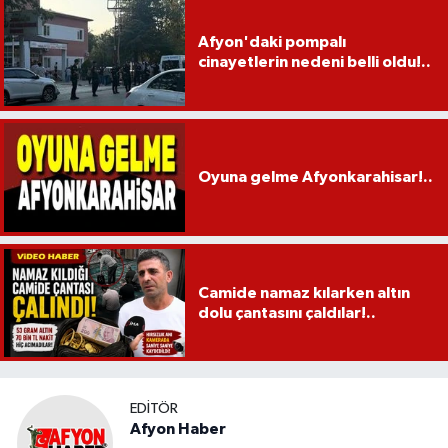
Afyon'daki pompalı
cinayetlerin nedeni belli oldu!..
Oyuna gelme Afyonkarahisar!..
Camide namaz kılarken altın
dolu çantasını çaldılar!..
EDITÖR
Afyon Haber