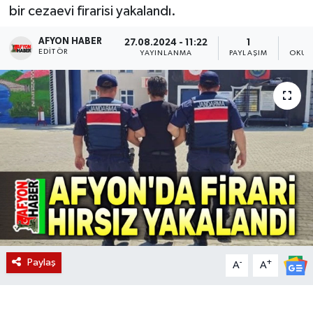
bir cezaevi firarisi yakalandı.
Magazin
AFYON HABER
27.08.2024 - 11:22
1
EDITÖR
YAYINLANMA
PAYLAŞIM
OKUN
Etkinlikler
Paylaş
-
+
A
A