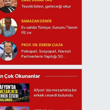
EMRE BURAK TAĞ
Teşviki bilen, geleceği okur
RAMAZAN DEMİR
Ev sahibi Türkiye; Sunum/Tanım
FİL’ce
PROF. DR. EKREM ÇULFA
Psikopat, Sosyopat, Narsist
Partnerlerin Yaptığı 50
Manipülasyon
En Çok Okunanlar
Afyon'da mezarlıkta bir
erkek cesedi bulundu