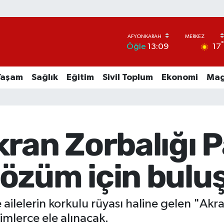
17
Öğle
13:09
Yaşam
Sağlık
Eğitim
Sivil Toplum
Ekonomi
Mag
ran Zorbalığı P
özüm için bulu
ilelerin korkulu rüyası haline gelen "Akr
mlerce ele alınacak.