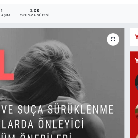
1
2 DK
LAŞIM
OKUNMA SÜRESI
Y