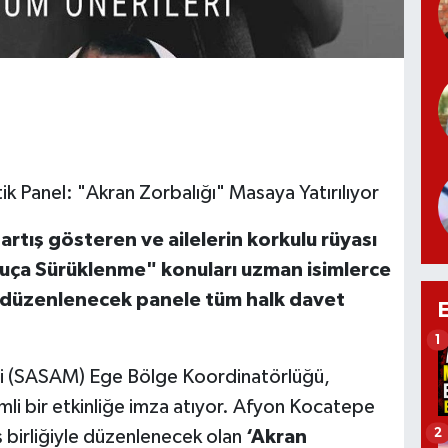
ik Panel: "Akran Zorbalığı" Masaya Yatırılıyor
tış gösteren ve ailelerin korkulu rüyası
Suça Sürüklenme" konuları uzman isimlerce
 düzenlenecek panele tüm halk davet
1
ezi (SASAM) Ege Bölge Koordinatörlüğü,
mli bir etkinliğe imza atıyor. Afyon Kocatepe
2
iş birliğiyle düzenlenecek olan
‘Akran