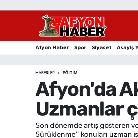
Afyon Haber
Siyaset
Afyon Haber
Spor
Siyaset
Asayiş 
Spor
Asayiş Yaşam
HABERLER
EĞITIM
Afyon'da Ak
Sağlık
Uzmanlar ç
Eğitim
Sivil Toplum
Son dönemde artış gösteren ve a
Ekonomi
Sürüklenme" konuları uzman isi