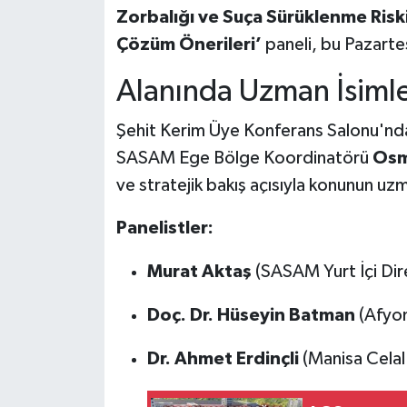
Zorbalığı ve Suça Sürüklenme Risk
Çözüm Önerileri’
paneli, bu Pazartes
Alanında Uzman İsiml
Şehit Kerim Üye Konferans Salonu'n
SASAM Ege Bölge Koordinatörü
Osm
ve stratejik bakış açısıyla konunun uz
Panelistler:
Murat Aktaş
(SASAM Yurt İçi Dir
Doç. Dr. Hüseyin Batman
(Afyon
Dr. Ahmet Erdinçli
(Manisa Celal