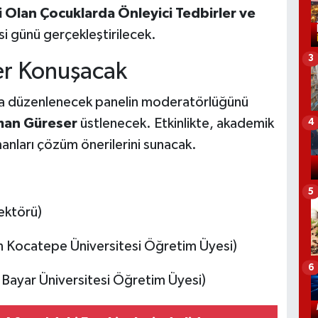
i Olan Çocuklarda Önleyici Tedbirler ve
i günü gerçekleştirilecek.
3
er Konuşacak
da düzenlenecek panelin moderatörlüğünü
an Güreser
üstlenecek. Etkinlikte, akademik
4
manları çözüm önerilerini sunacak.
5
ektörü)
 Kocatepe Üniversitesi Öğretim Üyesi)
6
 Bayar Üniversitesi Öğretim Üyesi)