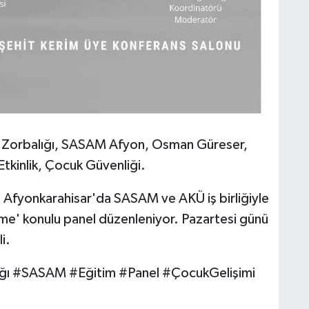
 Zorbalığı, SASAM Afyon, Osman Güreser,
tkinlik, Çocuk Güvenliği.
:
Afyonkarahisar'da SASAM ve AKÜ iş birliğiyle
me' konulu panel düzenleniyor. Pazartesi günü
i.
ğı #SASAM #Eğitim #Panel #ÇocukGelişimi