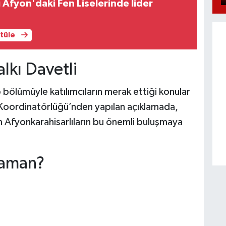
Afyon'daki Fen Liselerinde lider
ntüle
lkı Davetli
bölümüyle katılımcıların merak ettiği konular
Koordinatörlüğü’nden yapılan açıklamada,
üm Afyonkarahisarlıların bu önemli buluşmaya
Zaman?