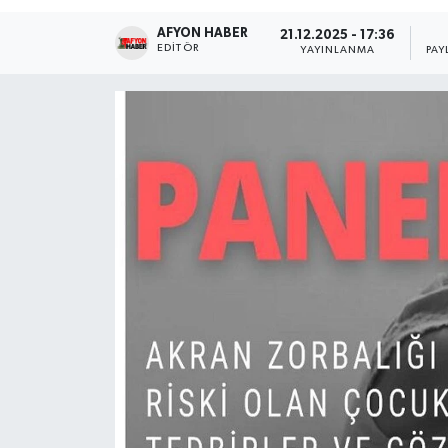
AFYON HABER
Magazin
21.12.2025 - 17:36
EDITÖR
YAYINLANMA
PAY
Etkinlikler