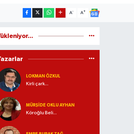
-
+
A
A
ükleniyor...
Yazarlar
LOKMAN ÖZKUL
Kirli çark...
MÜRŞIDE OKLU AYHAN
Köroğlu Beli...