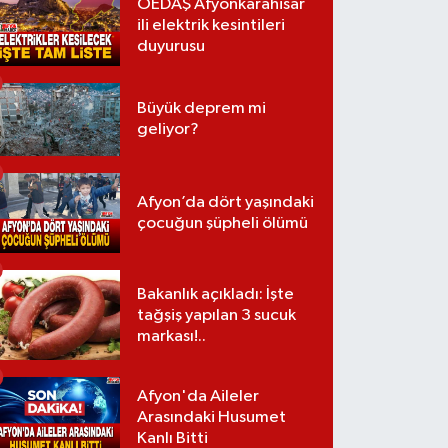
OEDAŞ Afyonkarahisar
ili elektrik kesintileri
duyurusu
Büyük deprem mi
geliyor?
Afyon’da dört yaşındaki
çocuğun şüpheli ölümü
Bakanlık açıkladı: İşte
tağşiş yapılan 3 sucuk
markası!..
Afyon'da Aileler
Arasındaki Husumet
Kanlı Bitti