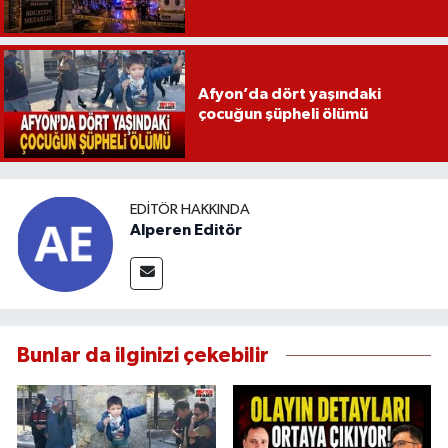
Afyon’da dört yaşındaki
çocuğun şüpheli ölümü
EDITÖR HAKKINDA
Alperen Editör
Bunlar da ilginizi çekebilir