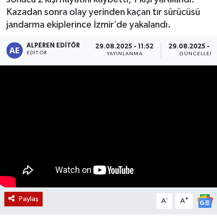
Kazadan sonra olay yerinden kaçan tır sürücüsü
Magazin
jandarma ekiplerince İzmir’de yakalandı.
Etkinlikler
ALPEREN EDITÖR
29.08.2025 - 11:52
29.08.2025 - 1
EDITÖR
YAYINLANMA
GÜNCELLEM
Paylaş
-
+
A
A