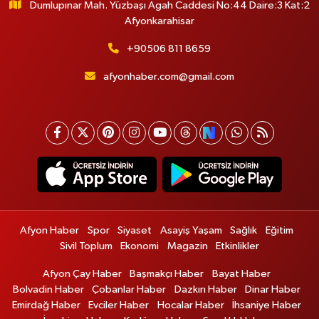
Dumlupınar Mah. Yüzbaşı Agah Caddesi No:44 Daire:3 Kat:2
Afyonkarahisar
+90506 811 8659
afyonhaber.com@gmail.com
Afyon Haber
Spor
Siyaset
Asayiş Yaşam
Sağlık
Eğitim
Sivil Toplum
Ekonomi
Magazin
Etkinlikler
Afyon Çay Haber
Başmakçı Haber
Bayat Haber
Bolvadin Haber
Çobanlar Haber
Dazkırı Haber
Dinar Haber
Emirdağ Haber
Evciler Haber
Hocalar Haber
İhsaniye Haber