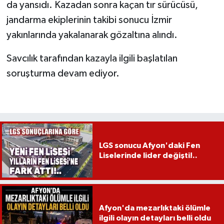
da yansıdı. Kazadan sonra kaçan tır sürücüsü,
jandarma ekiplerinin takibi sonucu İzmir
yakınlarında yakalanarak gözaltına alındı.
Savcılık tarafından kazayla ilgili başlatılan
soruşturma devam ediyor.
LGS sonucu Afyon'daki Fen
Liselerinde lider değişti!..
Afyon'da mezarlıktaki ölümle
ilgili olayın detayları belli oldu