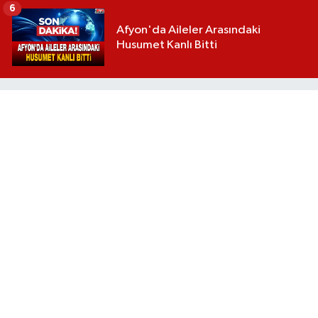
6
Afyon'da Aileler Arasındaki
Husumet Kanlı Bitti