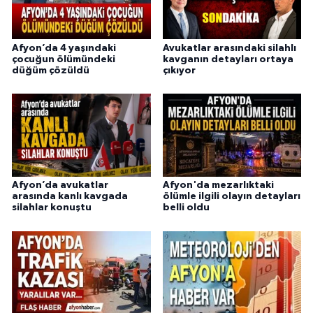
Afyon’da 4 yaşındaki
Avukatlar arasındaki silahlı
çocuğun ölümündeki
kavganın detayları ortaya
düğüm çözüldü
çıkıyor
Afyon’da avukatlar
Afyon'da mezarlıktaki
arasında kanlı kavgada
ölümle ilgili olayın detayları
silahlar konuştu
belli oldu