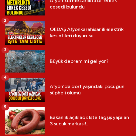
Afyon'da mezarlıkta bir erkek
cesedi bulundu
2
OEDAŞ Afyonkarahisar ili elektrik
kesintileri duyurusu
3
Büyük deprem mi geliyor?
4
Afyon’da dört yaşındaki çocuğun
şüpheli ölümü
5
Bakanlık açıkladı: İşte tağşiş yapılan
3 sucuk markası!..