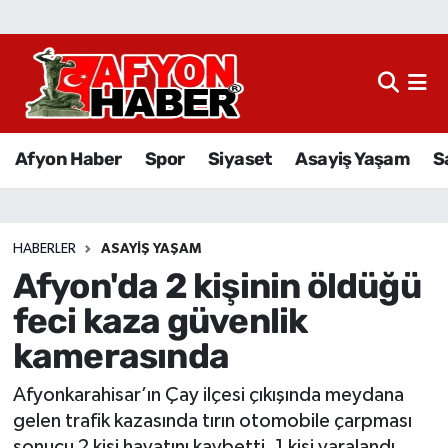
Afyon Haber
Siyaset
Afyon Haber
Spor
Siyaset
Asayiş Yaşam
S
Spor
Asayiş Yaşam
HABERLER
ASAYIŞ YAŞAM
Afyon'da 2 kişinin öldüğü
Sağlık
feci kaza güvenlik
Eğitim
kamerasında
Sivil Toplum
Afyonkarahisar’ın Çay ilçesi çıkışında meydana
gelen trafik kazasında tırın otomobile çarpması
Ekonomi
sonucu 2 kişi hayatını kaybetti, 1 kişi yaralandı.