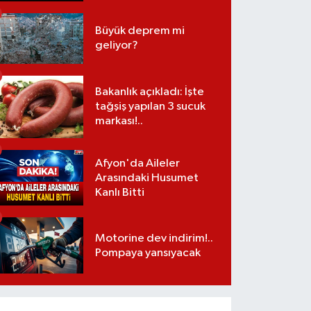
Büyük deprem mi
geliyor?
Bakanlık açıkladı: İşte
tağşiş yapılan 3 sucuk
markası!..
Afyon'da Aileler
Arasındaki Husumet
Kanlı Bitti
Motorine dev indirim!..
Pompaya yansıyacak