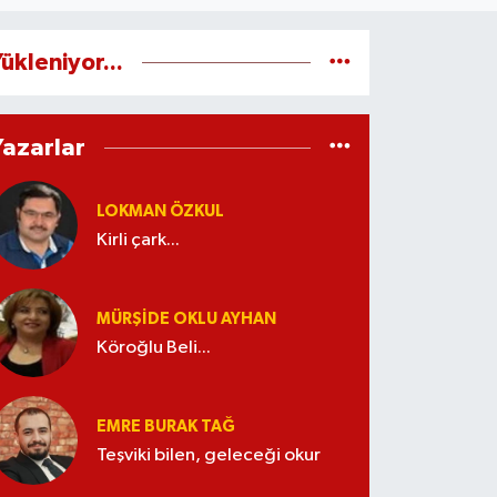
ükleniyor...
Yazarlar
LOKMAN ÖZKUL
Kirli çark...
MÜRŞIDE OKLU AYHAN
Köroğlu Beli...
EMRE BURAK TAĞ
Teşviki bilen, geleceği okur