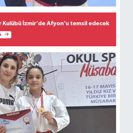
r Kulübü İzmir’de Afyon’u temsil edecek
e