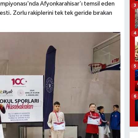
Şampiyonası'nda Afyonkarahisar’ı temsil eden
3
esti. Zorlu rakiplerini tek tek geride bırakan
4
5
6