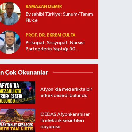
RAMAZAN DEMİR
Ev sahibi Türkiye; Sunum/Tanım
FİL’ce
PROF. DR. EKREM ÇULFA
Psikopat, Sosyopat, Narsist
Partnerlerin Yaptığı 50
Manipülasyon
En Çok Okunanlar
Afyon'da mezarlıkta bir
erkek cesedi bulundu
OEDAŞ Afyonkarahisar
ili elektrik kesintileri
duyurusu