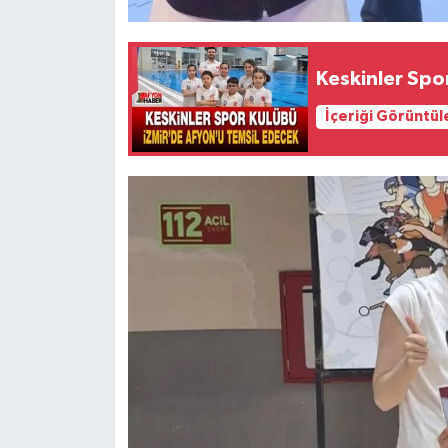
Keskinler Spo
İçeriği Görüntül