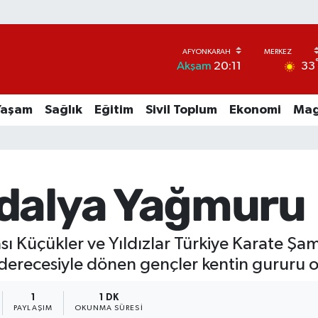
33
Akşam
20:11
Yaşam
Sağlık
Eğitim
Sivil Toplum
Ekonomi
Mag
dalya Yağmuru
ı Küçükler ve Yıldızlar Türkiye Karate Şa
ük derecesiyle dönen gençler kentin gururu 
1
1 DK
PAYLAŞIM
OKUNMA SÜRESI