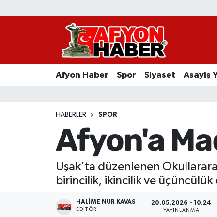
Afyon Haber
Siyaset
Afyon Haber
Spor
Siyaset
Asayiş 
Spor
Asayiş Yaşam
HABERLER
SPOR
Afyon'a Ma
Sağlık
Eğitim
Uşak’ta düzenlenen Okullararas
birincilik, ikincilik ve üçüncül
Sivil Toplum
HALIME NUR KAVAS
20.05.2026 - 10:24
Ekonomi
EDITÖR
YAYINLANMA