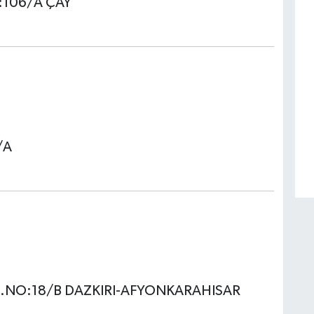
O:106/A ÇAY
/A
.NO:18/B DAZKIRI-AFYONKARAHISAR