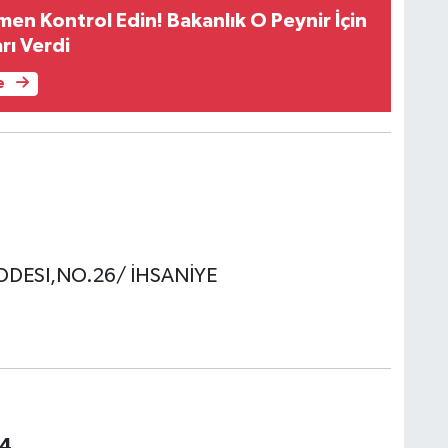
en Kontrol Edin! Bakanlık O Peynir İçin
rı Verdi
e
DESI,NO.26/ İHSANİYE
24