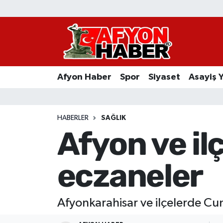
Afyon Haber
Siyaset
Afyon Haber
Spor
Siyaset
Asayiş 
Spor
Asayiş Yaşam
HABERLER
SAĞLIK
Afyon ve il
Sağlık
eczaneler
Eğitim
Sivil Toplum
Afyonkarahisar ve ilçelerde Cu
Ekonomi