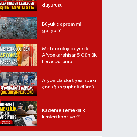
duyurusu
Büyük deprem mi
geliyor?
Meteoroloji duyurdu:
Afyonkarahisar 5 Günlük
Hava Durumu
Afyon’da dört yaşındaki
çocuğun şüpheli ölümü
Kademeli emeklilik
kimleri kapsıyor?