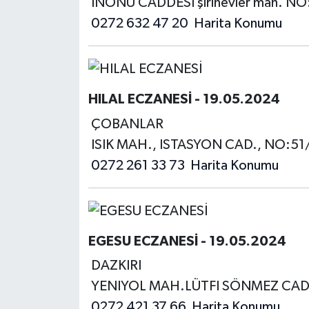
İNÖNÜ CADDESİ şirinevler mah. N
0272 632 47 20
Harita Konumu
HILAL ECZANESİ - 19.05.2024
ÇOBANLAR
ISIK MAH., ISTASYON CAD., NO:51
0272 261 33 73
Harita Konumu
EGESU ECZANESİ - 19.05.2024
DAZKIRI
YENIYOL MAH.LÜTFI SÖNMEZ CAD
0272 421 37 66
Harita Konumu