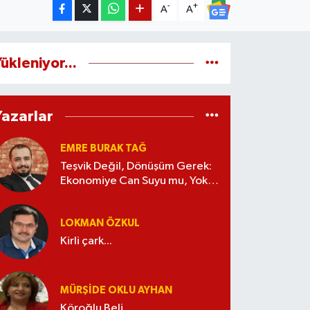
-
+
A
A
ükleniyor...
Yazarlar
EMRE BURAK TAĞ
Teşvik Değil, Dönüşüm Gerek:
Ekonomiye Can Suyu mu, Yoksa
Kaynak İsrafı mı?
LOKMAN ÖZKUL
Kirli çark...
MÜRŞIDE OKLU AYHAN
Köroğlu Beli...