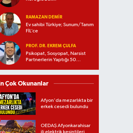
RAMAZAN DEMİR
Ev sahibi Türkiye; Sunum/Tanım
FİL’ce
PROF. DR. EKREM ÇULFA
Psikopat, Sosyopat, Narsist
Partnerlerin Yaptığı 50
Manipülasyon
En Çok Okunanlar
Afyon'da mezarlıkta bir
erkek cesedi bulundu
OEDAŞ Afyonkarahisar
ili elektrik kesintileri