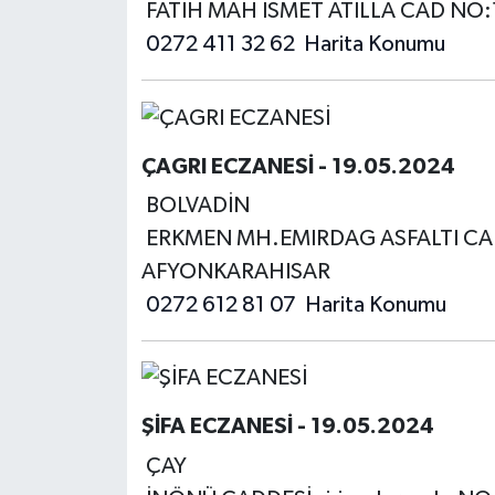
FATIH MAH ISMET ATILLA CAD NO
0272 411 32 62
Harita Konumu
ÇAGRI ECZANESİ - 19.05.2024
BOLVADİN
ERKMEN MH.EMIRDAG ASFALTI CAD
AFYONKARAHISAR
0272 612 81 07
Harita Konumu
ŞİFA ECZANESİ - 19.05.2024
ÇAY