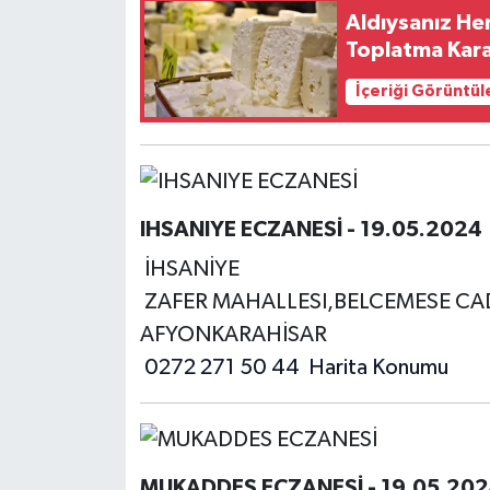
Aldıysanız Hem
Toplatma Kara
İçeriği Görüntül
IHSANIYE ECZANESİ - 19.05.2024
İHSANİYE
ZAFER MAHALLESI,BELCEMESE CAD
AFYONKARAHİSAR
0272 271 50 44
Harita Konumu
MUKADDES ECZANESİ - 19.05.20