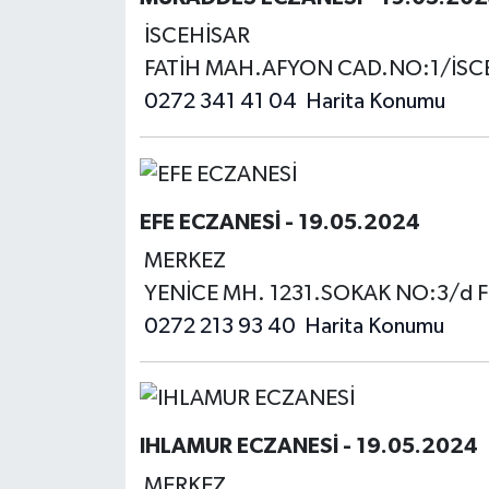
İSCEHİSAR
FATİH MAH.AFYON CAD.NO:1/İSC
0272 341 41 04
Harita Konumu
EFE ECZANESİ - 19.05.2024
MERKEZ
YENİCE MH. 1231.SOKAK NO:3/d F
0272 213 93 40
Harita Konumu
IHLAMUR ECZANESİ - 19.05.2024
MERKEZ