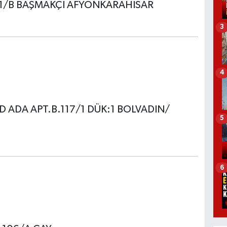
:1/B BAŞMAKÇI AFYONKARAHISAR
3
4
 ADA APT.B.117/1 DÜK:1 BOLVADIN/
5
6