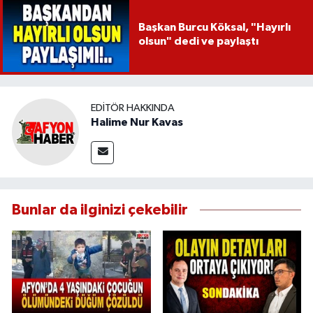
Başkan Burcu Köksal, "Hayırlı
olsun" dedi ve paylaştı
EDITÖR HAKKINDA
Halime Nur Kavas
Bunlar da ilginizi çekebilir