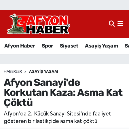
Afyon Haber
Siyaset
Afyon Haber
Spor
Siyaset
Asayiş Yaşam
S
Spor
Asayiş Yaşam
HABERLER
ASAYIŞ YAŞAM
Afyon Sanayi'de
Sağlık
Korkutan Kaza: Asma Kat
Eğitim
Çöktü
Sivil Toplum
Afyon’da 2. Küçük Sanayi Sitesi'nde faaliyet
gösteren bir lastikçide asma kat çöktü
Ekonomi