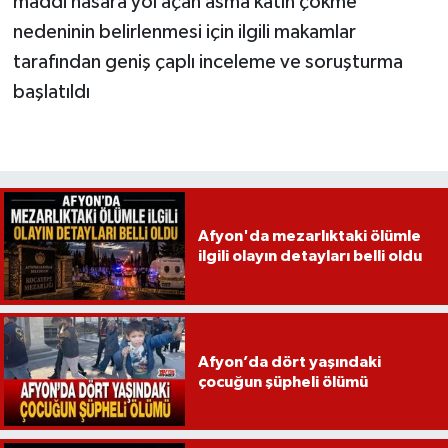
maddi hasara yol açan asma katın çökme
nedeninin belirlenmesi için ilgili makamlar
tarafından geniş çaplı inceleme ve soruşturma
başlatıldı
Afyon'da mezarlıktaki ölümle
ilgili olayın detayları belli oldu
Afyon’da dört yaşındaki
çocuğun şüpheli ölümü