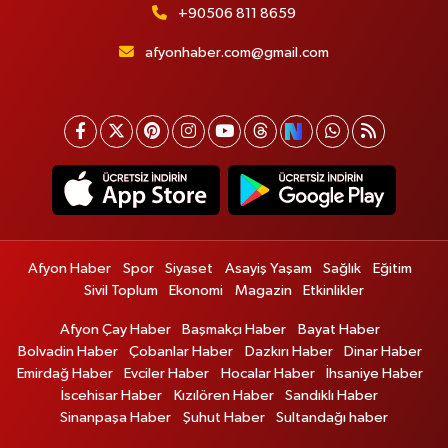
+90506 811 8659
afyonhaber.com@gmail.com
Afyon Haber
Spor
Siyaset
Asayiş Yaşam
Sağlık
Eğitim
Sivil Toplum
Ekonomi
Magazin
Etkinlikler
Afyon Çay Haber
Başmakçı Haber
Bayat Haber
Bolvadin Haber
Çobanlar Haber
Dazkırı Haber
Dinar Haber
Emirdağ Haber
Evciler Haber
Hocalar Haber
İhsaniye Haber
İscehisar Haber
Kızılören Haber
Sandıklı Haber
Sinanpaşa Haber
Şuhut Haber
Sultandağı haber