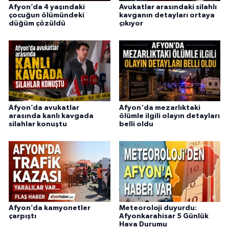
Afyon’da 4 yaşındaki
Avukatlar arasındaki silahlı
çocuğun ölümündeki
kavganın detayları ortaya
düğüm çözüldü
çıkıyor
Afyon’da avukatlar
Afyon'da mezarlıktaki
arasında kanlı kavgada
ölümle ilgili olayın detayları
silahlar konuştu
belli oldu
Afyon’da kamyonetler
Meteoroloji duyurdu:
çarpıştı
Afyonkarahisar 5 Günlük
Hava Durumu