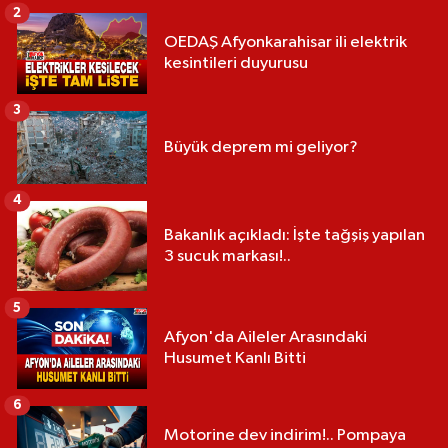
2
OEDAŞ Afyonkarahisar ili elektrik
kesintileri duyurusu
3
Büyük deprem mi geliyor?
4
Bakanlık açıkladı: İşte tağşiş yapılan
3 sucuk markası!..
5
Afyon'da Aileler Arasındaki
Husumet Kanlı Bitti
6
Motorine dev indirim!.. Pompaya