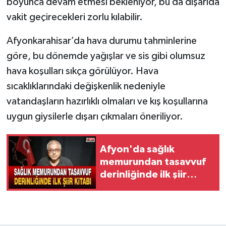
boyunca devam etmesi bekleniyor, bu da dışarıda
vakit geçirecekleri zorlu kılabilir.
Afyonkarahisar’da hava durumu tahminlerine
göre, bu dönemde yağışlar ve sis gibi olumsuz
hava koşulları sıkça görülüyor. Hava
sıcaklıklarındaki değişkenlik nedeniyle
vatandaşların hazırlıklı olmaları ve kış koşullarına
uygun giysilerle dışarı çıkmaları öneriliyor.
Afyon'da sağlık
memurundan tasavvuf
derinliğinde ilk şiir
kitabı