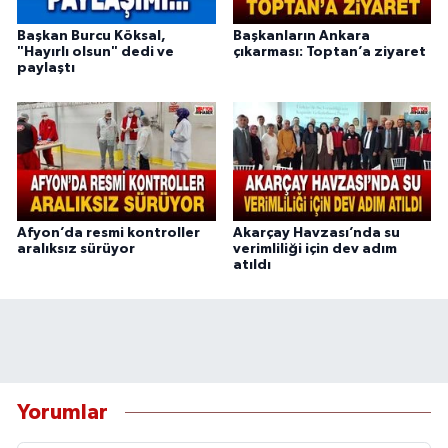
Başkan Burcu Köksal,
Başkanların Ankara
"Hayırlı olsun" dedi ve
çıkarması: Toptan’a ziyaret
paylaştı
Afyon’da resmi kontroller
Akarçay Havzası’nda su
aralıksız sürüyor
verimliliği için dev adım
atıldı
Yorumlar