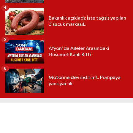
4
Bakanlık açıkladı: İşte tağşiş yapılan
3 sucuk markası!..
5
Afyon'da Aileler Arasındaki
Husumet Kanlı Bitti
6
Motorine dev indirim!.. Pompaya
yansıyacak