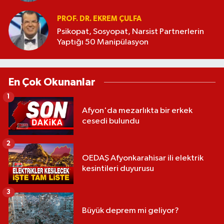
PROF. DR. EKREM ÇULFA
Psikopat, Sosyopat, Narsist Partnerlerin
Yaptığı 50 Manipülasyon
En Çok Okunanlar
1
Afyon'da mezarlıkta bir erkek
cesedi bulundu
2
OEDAŞ Afyonkarahisar ili elektrik
kesintileri duyurusu
3
Büyük deprem mi geliyor?