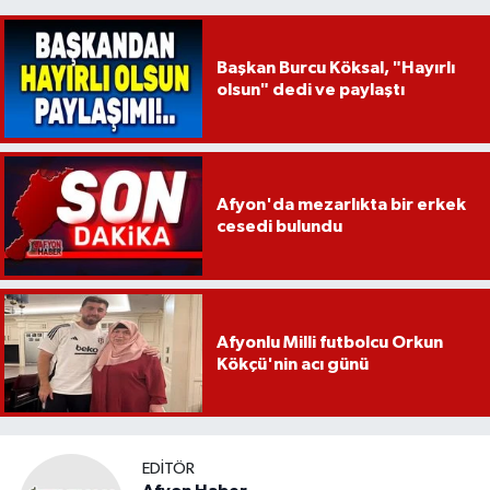
Başkan Burcu Köksal, "Hayırlı
olsun" dedi ve paylaştı
Afyon'da mezarlıkta bir erkek
cesedi bulundu
Afyonlu Milli futbolcu Orkun
Kökçü'nin acı günü
EDITÖR