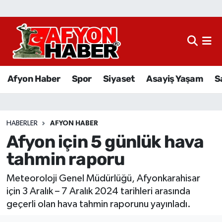
Afyon Haber
Siyaset
Afyon Haber
Spor
Siyaset
Asayiş Yaşam
S
Spor
Asayiş Yaşam
HABERLER
AFYON HABER
Afyon için 5 günlük hava
Sağlık
tahmin raporu
Eğitim
Meteoroloji Genel Müdürlüğü, Afyonkarahisar
Sivil Toplum
için 3 Aralık – 7 Aralık 2024 tarihleri arasında
geçerli olan hava tahmin raporunu yayınladı.
Ekonomi