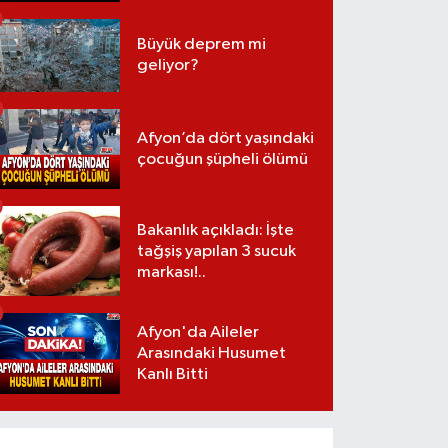
Büyük deprem mi
geliyor?
Afyon’da dört yaşındaki
çocuğun şüpheli ölümü
Bakanlık açıkladı: İşte
tağşiş yapılan 3 sucuk
markası!..
Afyon'da Aileler
Arasındaki Husumet
Kanlı Bitti