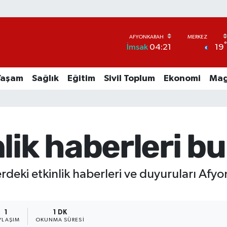
19
İmsak
04:21
Yaşam
Sağlık
Eğitim
Sivil Toplum
Ekonomi
Mag
lik haberleri b
rdeki etkinlik haberleri ve duyuruları Afyo
1
1 DK
YLAŞIM
OKUNMA SÜRESI