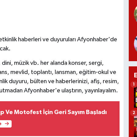
etkinlik haberleri ve duyuruları Afyonhaber'de
acak.
, dini, müzik vb. her alanda konser, sergi,
rans, mevlid, toplantı, lansman, eğitim-okul ve
inlik duyuru, bülten ve haberlerinizi, afiş, resim,
1
utmadan Afyonhaber'e ulaştırın, yayınlayalım.
 Ve Motofest İçin Geri Sayım Başladı
2
e