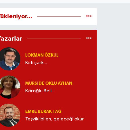
ükleniyor...
Yazarlar
LOKMAN ÖZKUL
Kirli çark...
MÜRŞIDE OKLU AYHAN
Köroğlu Beli...
EMRE BURAK TAĞ
Teşviki bilen, geleceği okur