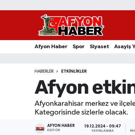
Afyon Haber
Siyaset
Afyon Haber
Spor
Siyaset
Asayiş 
Spor
Asayiş Yaşam
HABERLER
ETKINLIKLER
Afyon etkin
Sağlık
Eğitim
Afyonkarahisar merkez ve ilçele
Kategorisinde sizlerle olacak.
Sivil Toplum
AFYON HABER
19.12.2024 - 09:47
Ekonomi
EDITÖR
YAYINLANMA
PA