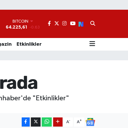
BITCOIN
64.225,61
-0.63
°
DOLAR
47,6704
0
EURO
azin
Etkinlikler
55,0406
-0.08
STERLİN
64,2143
0
GRAM ALTIN
6510.40
0.45
urada
BİST100
13.799
70
nhaber'de "Etkinlikler"
-
+
A
A