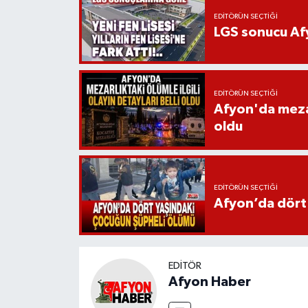
EDITÖRÜN SEÇTIĞI
LGS sonucu Afy
EDITÖRÜN SEÇTIĞI
Afyon'da mezarl
oldu
EDITÖRÜN SEÇTIĞI
Afyon’da dört
EDITÖR
Afyon Haber