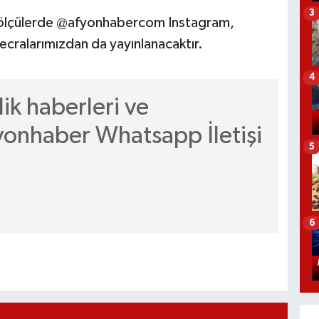
3
ul ölçülerde @afyonhabercom Instagram,
ralarımızdan da yayınlanacaktır.
4
ik haberleri ve
fyonhaber Whatsapp İletişi
5
6