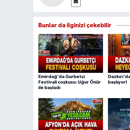
Bunlar da ilginizi çekebilir
Emirdağ’da Gurbetçi
Dazkırı’da
Festivali coşkusu: Uğur Önür
başlıyor!
ile başladı