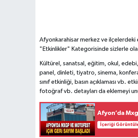
Afyonkarahisar merkez ve ilçelerdeki 
"Etkinlikler" Kategorisinde sizlerle ol
Kültürel, sanatsal, eğitim, okul, edebi
panel, dinleti, tiyatro, sinema, konfe
sınıf etkinliği, basın açıklaması vb. etk
fotoğraf vb. detayları da eklemeyi un
Afyon’da Mxgp
İçeriği Görüntül