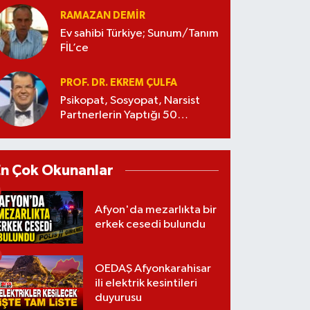
RAMAZAN DEMİR
Ev sahibi Türkiye; Sunum/Tanım
FİL’ce
PROF. DR. EKREM ÇULFA
Psikopat, Sosyopat, Narsist
Partnerlerin Yaptığı 50
Manipülasyon
En Çok Okunanlar
Afyon'da mezarlıkta bir
erkek cesedi bulundu
OEDAŞ Afyonkarahisar
ili elektrik kesintileri
duyurusu