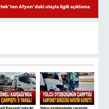
lek'ten Afyon'daki olayla ilgili açıklama
li Kavşağı’nda iki
Yolcu otobüsünün çarptığı