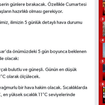
 serin günlere bırakacak. Özellikle Cumartesi
ların hazırlıklı olması gerekiyor.
3
imiz, ilimizin 5 günlük detaylı hava durumu
4
isar'da önümüzdeki 5 gün boyunca beklenen
lde olacak:
5
lı bulutlu ve güneşli. Günün en düşük
13°C olarak ölçülecek.
6
yağmurlu bir hava hakim olacak. Sıcaklıklarda
, en yüksek sıcaklık 11°C seviyelerinde