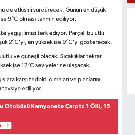
nü de etkisini sürdürecek. Günün en düşük
 ise 9°C olması tahmin ediliyor.
te yağış ilimizi terk ediyor. Parçalı bulutlu
k 2°C'yi, en yüksek ise 9°C'yi gösterecek.
utlu ve güneşli olacak. Sıcaklıklar tekrar
ksek ise 12°C seviyelerine ulaşacak.
lara karşı tedbirli olmaları ve planlarını
tavsiye ediliyor.
u Otobüsü Kamyonete Çarptı: 1 Ölü, 15
e