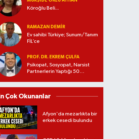
MÜRŞIDE OKLU AYHAN
Köroğlu Beli...
RAMAZAN DEMİR
Ev sahibi Türkiye; Sunum/Tanım
FİL’ce
PROF. DR. EKREM ÇULFA
Psikopat, Sosyopat, Narsist
Partnerlerin Yaptığı 50
Manipülasyon
En Çok Okunanlar
Afyon'da mezarlıkta bir
erkek cesedi bulundu