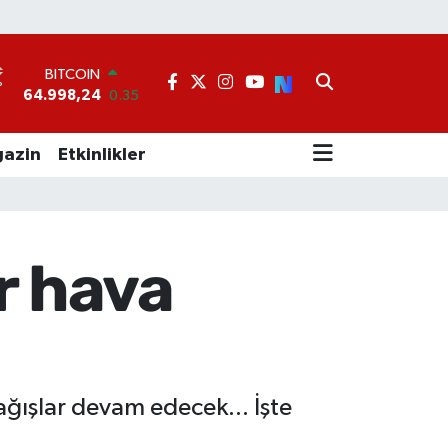
BITCOIN
64.998,24
0.35
DOLAR
°
47,7436
0.18
EURO
55,2510
0.32
azin
Etkinlikler
STERLİN
64,4811
0.38
GRAM ALTIN
6660.55
0.03
BİST100
r hava
13.779
-14
ğışlar devam edecek... İşte