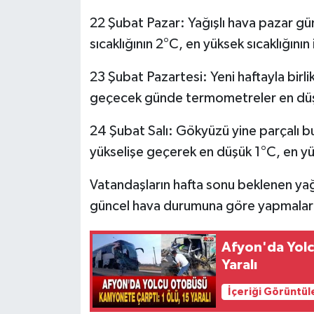
22 Şubat Pazar: Yağışlı hava pazar gü
sıcaklığının 2°C, en yüksek sıcaklığının
23 Şubat Pazartesi: Yeni haftayla birlik
geçecek günde termometreler en düşü
24 Şubat Salı: Gökyüzü yine parçalı bul
yükselişe geçerek en düşük 1°C, en yü
Vatandaşların hafta sonu beklenen yağış
güncel hava durumuna göre yapmaları 
Afyon'da Yolc
Yaralı
İçeriği Görüntül