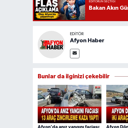
EDITÖRÜN SEÇTIĞI
Bakan Akın Gür
EDITÖR
Afyon Haber
Bunlar da ilginizi çekebilir
Afyon’da anız yangını faciası:
Afyon Döne