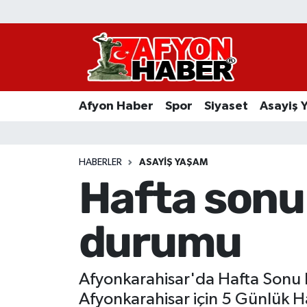
Afyon Haber
Siyaset
Afyon Haber
Spor
Siyaset
Asayiş 
Spor
Asayiş Yaşam
HABERLER
ASAYIŞ YAŞAM
Hafta sonu
Sağlık
durumu
Eğitim
Sivil Toplum
Afyonkarahisar'da Hafta Sonu P
Ekonomi
Afyonkarahisar için 5 Günlük