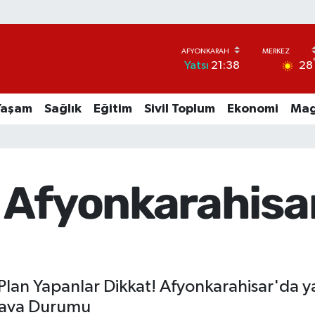
28
Yatsı
21:38
Yaşam
Sağlık
Eğitim
Sivil Toplum
Ekonomi
Mag
 Afyonkarahisa
lan Yapanlar Dikkat! Afyonkarahisar'da ya
 Hava Durumu