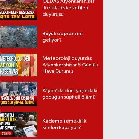
OEDAŞ Afyonkarahisar
ili elektrik kesintileri
duyurusu
Büyük deprem mi
geliyor?
Meteoroloji duyurdu:
Afyonkarahisar 5 Günlük
Hava Durumu
Afyon’da dört yaşındaki
çocuğun şüpheli ölümü
Kademeli emeklilik
kimleri kapsıyor?