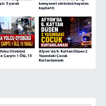
tı: 5 yaralı
kamyonet sürücüsü hayatını
kaybetti
Yolcu Otobüsü
Afyon'da 6. Kattan Düşen 2
 Çarptı: 1 Ölü, 15
Yaşındaki Çocuk
Kurtarılamadı