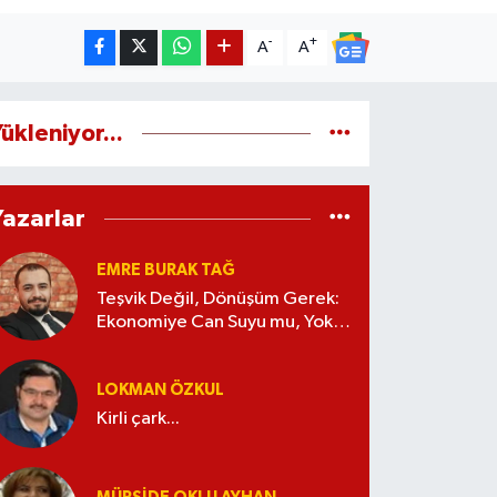
-
+
A
A
ükleniyor...
Yazarlar
EMRE BURAK TAĞ
Teşvik Değil, Dönüşüm Gerek:
Ekonomiye Can Suyu mu, Yoksa
Kaynak İsrafı mı?
LOKMAN ÖZKUL
Kirli çark...