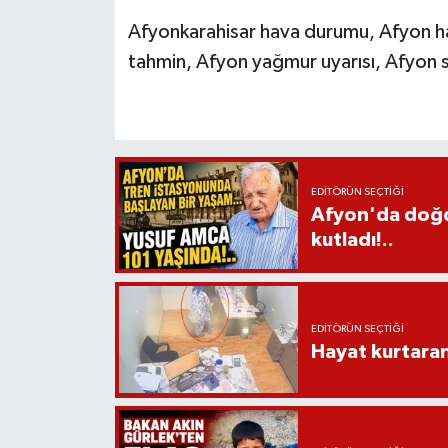
Afyonkarahisar hava durumu, Afyon h
tahmin, Afyon yağmur uyarısı, Afyon 
EDITÖRÜN SEÇTIĞI
Afyon'da doğdu
kutladı!..
EDITÖRÜN SEÇTIĞI
Hayat kurtara