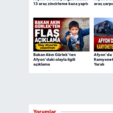
13 araç zincirleme kaza yaptı
araç çarpış
Bakan Akın Gürlek'ten
Afyon'da 
Afyon'daki olayla ilgili
Kamyonete
açıklama
Yaralı
Yorumlar