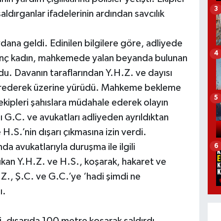
3
saldırganlar ifadelerinin ardından savcılık
ana geldi. Edinilen bilgilere göre, adliyede
4
 genç kadın, mahkemede yalan beyanda bulunan
undu. Davanın taraflarından Y.H.Z. ve dayısı
küfrederek üzerine yürüdü. Mahkeme bekleme
5
ekipleri şahıslara müdahale ederek olayın
 G.C. ve avukatları adliyeden ayrıldıktan
 H.S.’nin dışarı çıkmasına izin verdi.
da avukatlarıyla duruşma ile ilgili
6
kan Y.H.Z. ve H.S., koşarak, hakaret ve
.Z., Ş.C. ve G.C.’ye ‘hadi şimdi ne
ı.
dışarıda 100 metre koşarak saldırdı