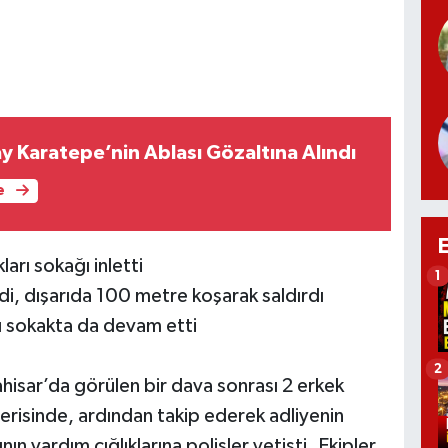
y Karatepe’nin Ablası Gözaltına Alındı
e
ları sokağı inletti
1
, dışarıda 100 metre koşarak saldırdı
rı sokakta da devam etti
2
ar’da görülen bir dava sonrası 2 erkek
çerisinde, ardından takip ederek adliyenin
n yardım çığlıklarına polisler yetişti. Ekipler