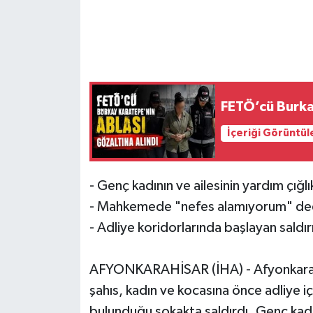
FETÖ’cü Burka
İçeriği Görüntül
- Genç kadının ve ailesinin yardım çığlık
- Mahkemede "nefes alamıyorum" dedi
- Adliye koridorlarında başlayan saldı
AFYONKARAHİSAR (İHA) - Afyonkarahis
şahıs, kadın ve kocasına önce adliye i
bulunduğu sokakta saldırdı. Genç kadını