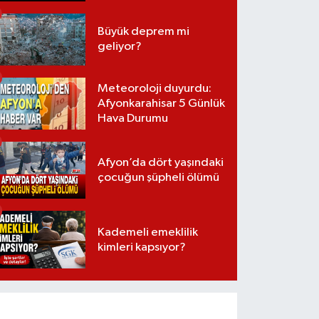
Büyük deprem mi
geliyor?
Meteoroloji duyurdu:
Afyonkarahisar 5 Günlük
Hava Durumu
Afyon’da dört yaşındaki
çocuğun şüpheli ölümü
Kademeli emeklilik
kimleri kapsıyor?