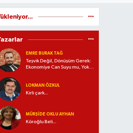
ükleniyor...
Yazarlar
EMRE BURAK TAĞ
Teşvik Değil, Dönüşüm Gerek:
Ekonomiye Can Suyu mu, Yoksa
Kaynak İsrafı mı?
LOKMAN ÖZKUL
Kirli çark...
MÜRŞIDE OKLU AYHAN
Köroğlu Beli...