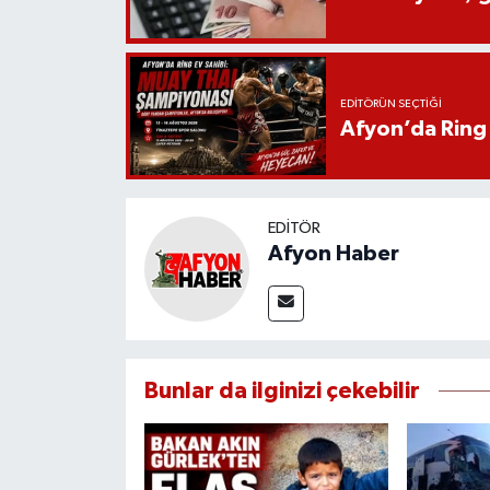
EDITÖRÜN SEÇTIĞI
Afyon’da Ring 
EDITÖR
Afyon Haber
Bunlar da ilginizi çekebilir