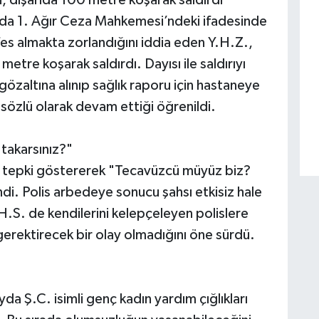
yda 1. Ağır Ceza Mahkemesi’ndeki ifadesinde
fes almakta zorlandığını iddia eden Y.H.Z.,
metre koşarak saldırdı. Dayısı ile saldırıyı
 gözaltına alınıp sağlık raporu için hastaneye
n sözlü olarak devam ettiği öğrenildi.
takarsınız?"
de tepki göstererek "Tecavüzcü müyüz biz?
ndi. Polis arbedeye sonucu şahsı etkisiz hale
H.S. de kendilerini kelepçeleyen polislere
erektirecek bir olay olmadığını öne sürdü.
da Ş.C. isimli genç kadın yardım çığlıkları