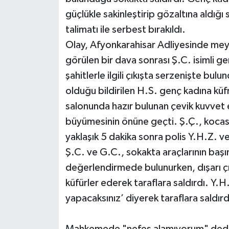
güçlükle sakinleştirip gözaltına aldığı 
talimatı ile serbest bırakıldı.
Olay, Afyonkarahisar Adliyesinde meyd
görülen bir dava sonrası Ş.C. isimli
şahitlerle ilgili çıkışta serzenişte bul
olduğu bildirilen H.S. genç kadına 
salonunda hazır bulunan çevik kuvvet 
büyümesinin önüne geçti. Ş.Ç., kocası
yaklaşık 5 dakika sonra polis Y.H.Z. ve
Ş.C. ve G.C., sokakta araçlarının başın
değerlendirmede bulunurken, dışarı çı
küfürler ederek taraflara saldırdı. Y.H
yapacaksınız’ diyerek taraflara saldırd
Mahkemede "nefes alamıyorum" dedi, 