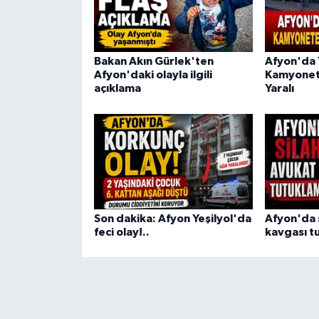
Bakan Akın Gürlek'ten
Afyon'da 
Afyon'daki olayla ilgili
Kamyonete
açıklama
Yaralı
Son dakika: Afyon Yeşilyol'da
Afyon'da s
feci olay!..
kavgası tu