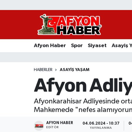
Afyon Haber
Siyaset
Afyon Haber
Spor
Siyaset
Asayiş 
Spor
Asayiş Yaşam
HABERLER
ASAYIŞ YAŞAM
Afyon Adliye
Sağlık
Eğitim
Afyonkarahisar Adliyesinde ortalı
Mahkemede "nefes alamıyorum" 
Sivil Toplum
AFYON HABER
04.06.2024 - 10:37
0
Ekonomi
EDITÖR
YAYINLANMA