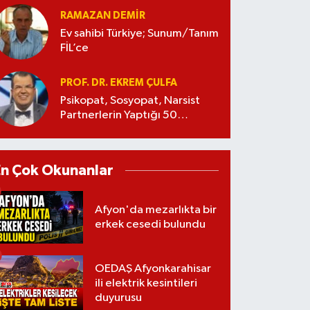
RAMAZAN DEMİR
Ev sahibi Türkiye; Sunum/Tanım
FİL’ce
PROF. DR. EKREM ÇULFA
Psikopat, Sosyopat, Narsist
Partnerlerin Yaptığı 50
Manipülasyon
En Çok Okunanlar
Afyon'da mezarlıkta bir
erkek cesedi bulundu
OEDAŞ Afyonkarahisar
ili elektrik kesintileri
duyurusu