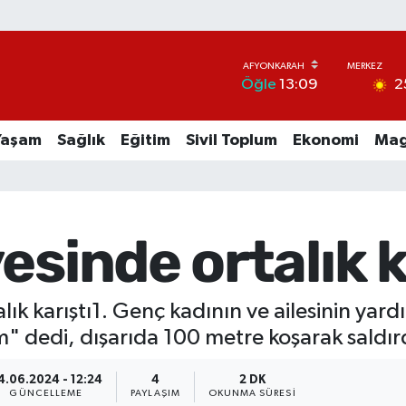
2
Öğle
13:09
Yaşam
Sağlık
Eğitim
Sivil Toplum
Ekonomi
Mag
sinde ortalık ka
k karıştı1. Genç kadının ve ailesinin yardım 
dedi, dışarıda 100 metre koşarak saldır
4.06.2024 - 12:24
4
2 DK
GÜNCELLEME
PAYLAŞIM
OKUNMA SÜRESI