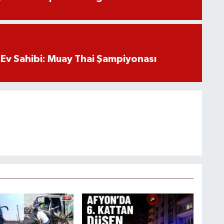
Ev Sahibi: Muay Thai Şampiyonası