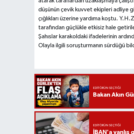
atarak taraflardan uzaklaşmaya çalışt
düşünün çevik kuvvet ekipleri adliye gi
çığlıkları üzerine yardıma koştu. Y.H.
tarafından güçlükle etkisiz hale getiril
Şahıslar karakoldaki ifadelerinin ardında
Olayla ilgili soruşturmanın sürdüğü bild
EDITÖRÜN SEÇTIĞI
Bakan Akın Gür
EDITÖRÜN SEÇTIĞI
İBAN'a yanlış g