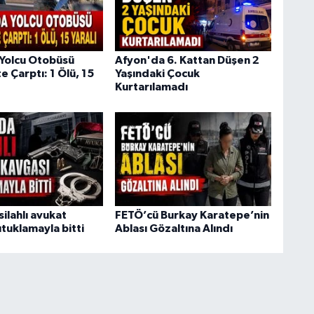
Yolcu Otobüsü
Afyon'da 6. Kattan Düşen 2
 Çarptı: 1 Ölü, 15
Yaşındaki Çocuk
Kurtarılamadı
ilahlı avukat
FETÖ’cü Burkay Karatepe’nin
tuklamayla bitti
Ablası Gözaltına Alındı