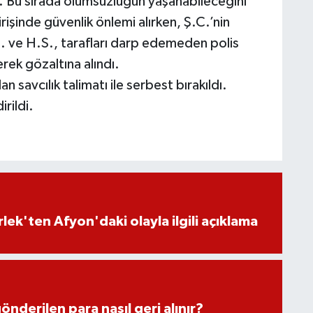
ı. Bu sırada olumsuzluğun yaşanabileceğini
rişinde güvenlik önlemi alırken, Ş.C.’nin
Z. ve H.S., tarafları darp edemeden polis
erek gözaltına alındı.
n savcılık talimatı ile serbest bırakıldı.
irildi.
lek'ten Afyon'daki olayla ilgili açıklama
önderilen para nasıl geri alınır?