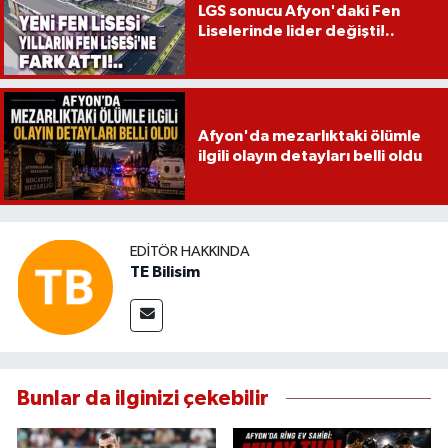
LGS sonucu Afyon'daki Fen
Liselerinde lider değişti!..
Afyon'da mezarlıktaki ölümle
ilgili olayın detayları belli oldu
EDITÖR HAKKINDA
TE Bilisim
Bunlar da ilginizi çekebilir