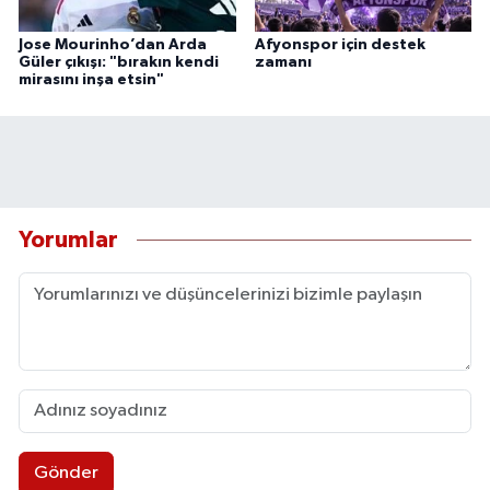
Jose Mourinho’dan Arda
Afyonspor için destek
Güler çıkışı: "bırakın kendi
zamanı
mirasını inşa etsin"
Yorumlar
Gönder