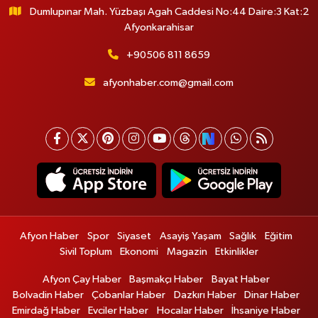
Dumlupınar Mah. Yüzbaşı Agah Caddesi No:44 Daire:3 Kat:2
Afyonkarahisar
+90506 811 8659
afyonhaber.com@gmail.com
Afyon Haber
Spor
Siyaset
Asayiş Yaşam
Sağlık
Eğitim
Sivil Toplum
Ekonomi
Magazin
Etkinlikler
Afyon Çay Haber
Başmakçı Haber
Bayat Haber
Bolvadin Haber
Çobanlar Haber
Dazkırı Haber
Dinar Haber
Emirdağ Haber
Evciler Haber
Hocalar Haber
İhsaniye Haber