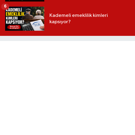
6
Kademeli emeklilik kimleri
kapsıyor?