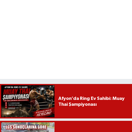
Afyon’da Ring Ev Sahibi: Muay
Thai Şampiyonası