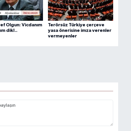
ef Olgun: Vicdanım
Terörsüz Türkiye çerçeve
ım dik!..
yasa önerisine imza verenler
vermeyenler