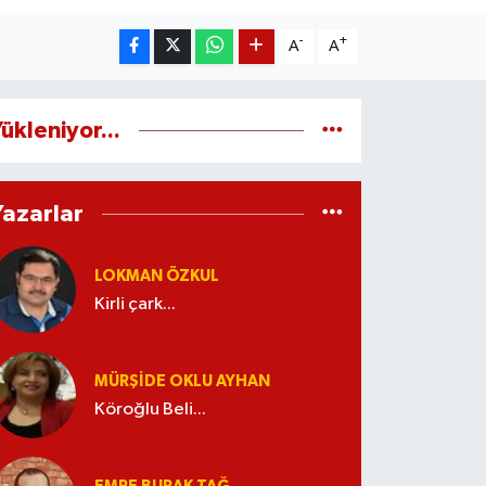
-
+
A
A
ükleniyor...
Yazarlar
LOKMAN ÖZKUL
Kirli çark...
MÜRŞIDE OKLU AYHAN
Köroğlu Beli...