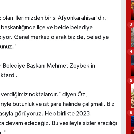
olan illerimizden birisi Afyonkarahisar'dır.
3
aşkanlığında ilçe ve belde belediye
pıyor. Genel merkez olarak biz de, belediye
nunuz."
4
ar Belediye Başkanı Mehmet Zeybek'in
aktardı.
5
 verdiğimiz noktalardır." diyen Öz,
riyle bütünlük ve istişare halinde çalışmalı. Biz
asıyla görüyoruz. Hep birlikte 2023
6
za devam edeceğiz. Bu vesileyle sizler aracılığı
um."