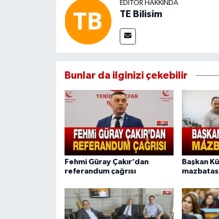
EDITÖR HAKKINDA
TE Bilisim
Bunlar da ilginizi çekebilir
Fehmi Güray Çakır’dan
Başkan K
referandum çağrısı
mazbatası