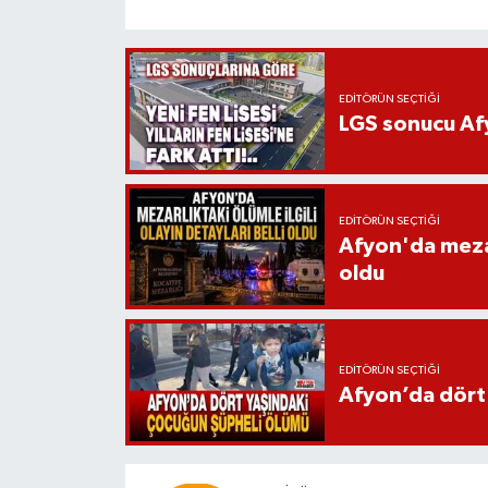
EDITÖRÜN SEÇTIĞI
LGS sonucu Afy
EDITÖRÜN SEÇTIĞI
Afyon'da mezarl
oldu
EDITÖRÜN SEÇTIĞI
Afyon’da dört