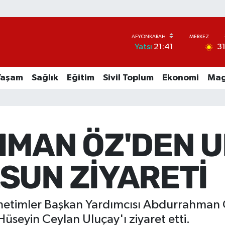
3
Yatsı
21:41
Yaşam
Sağlık
Eğitim
Sivil Toplum
Ekonomi
Mag
MAN ÖZ'DEN U
LSUN ZİYARETİ
önetimler Başkan Yardımcısı Abdurrahman 
Hüseyin Ceylan Uluçay'ı ziyaret etti.