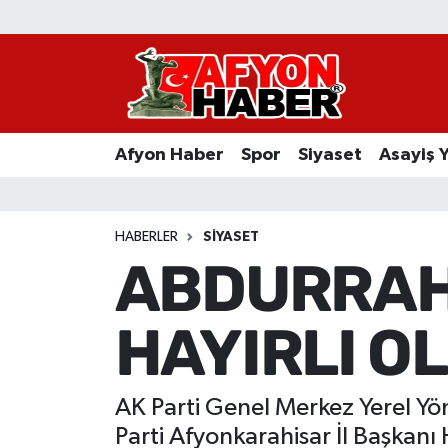
Afyon Haber
Siyaset
Afyon Haber
Spor
Siyaset
Asayiş 
Spor
Asayiş Yaşam
HABERLER
SIYASET
ABDURRAH
Sağlık
HAYIRLI O
Eğitim
Sivil Toplum
AK Parti Genel Merkez Yerel Y
Ekonomi
Parti Afyonkarahisar İl Başkanı 