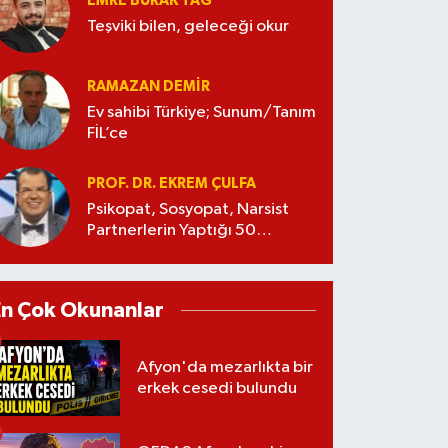
EMRE BURAK TAĞ
Teşviki bilen, geleceği okur
RAMAZAN DEMİR
Ev sahibi Türkiye; Sunum/Tanım
FİL’ce
PROF. DR. EKREM ÇULFA
Psikopat, Sosyopat, Narsist
Partnerlerin Yaptığı 50
Manipülasyon
En Çok Okunanlar
Afyon'da mezarlıkta bir
erkek cesedi bulundu