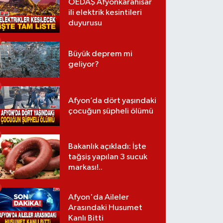
OEDAŞ Afyonkarahisar
ili elektrik kesintileri
duyurusu
Büyük deprem mi
geliyor?
Afyon’da dört yaşındaki
çocuğun şüpheli ölümü
Bakanlık açıkladı: İşte
tağşiş yapılan 3 sucuk
markası!..
Afyon'da Aileler
Arasındaki Husumet
Kanlı Bitti