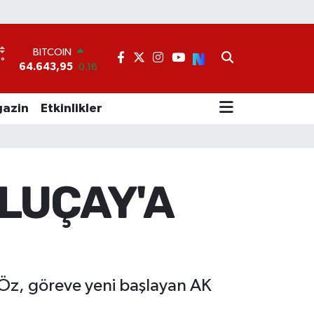
BITCOIN
64.643,95
0.16
°
1
DOLAR
47,6006
0.06
EURO
azin
Etkinlikler
55,0250
0.02
STERLİN
64,2398
0.2
GRAM ALTIN
6500.87
0.12
LUÇAY'A
BİST100
13.799
70
Öz, göreve yeni başlayan AK