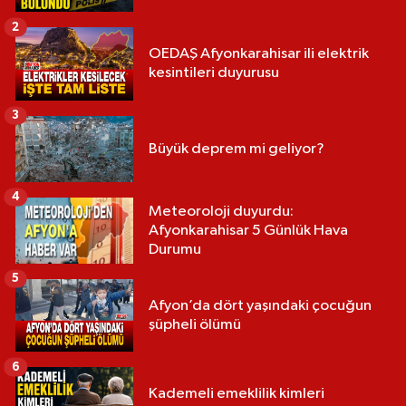
2
OEDAŞ Afyonkarahisar ili elektrik
kesintileri duyurusu
3
Büyük deprem mi geliyor?
4
Meteoroloji duyurdu:
Afyonkarahisar 5 Günlük Hava
Durumu
5
Afyon’da dört yaşındaki çocuğun
şüpheli ölümü
6
Kademeli emeklilik kimleri