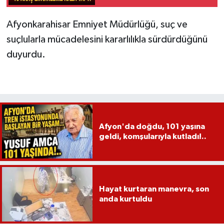
Afyonkarahisar Emniyet Müdürlüğü, suç ve
suçlularla mücadelesini kararlılıkla sürdürdüğünü
duyurdu.
Afyon'da doğdu, 101 yaşına
geldi, komşularıyla kutladı!..
Hayat kurtaran manevra, son
anda kurtuldu