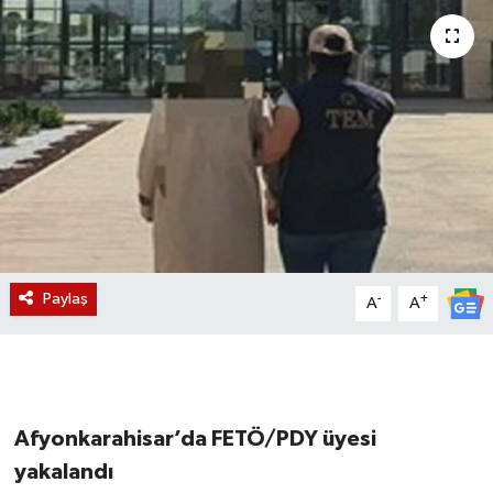
Magazin
Etkinlikler
Paylaş
-
+
A
A
Afyonkarahisar’da FETÖ/PDY üyesi
yakalandı