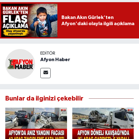
Bakan Akın Gürlek'ten
Afyon'daki olayla ilgili açıklama
EDITÖR
Afyon Haber
Bunlar da ilginizi çekebilir