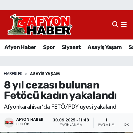
Afyon Haber
Siyaset
Afyon Haber
Spor
Siyaset
Asayiş Yaşam
S
Spor
Asayiş Yaşam
HABERLER
ASAYIŞ YAŞAM
8 yıl cezası bulunan
Sağlık
Fetöcü kadın yakalandı
Eğitim
Afyonkarahisar’da FETÖ/PDY üyesi yakalandı
Sivil Toplum
AFYON HABER
30.09.2025 - 11:48
1
EDITÖR
YAYINLANMA
PAYLAŞIM
OKUN
Ekonomi