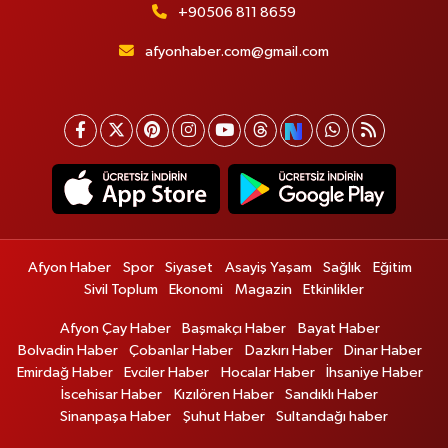
+90506 811 8659
afyonhaber.com@gmail.com
Afyon Haber
Spor
Siyaset
Asayiş Yaşam
Sağlık
Eğitim
Sivil Toplum
Ekonomi
Magazin
Etkinlikler
Afyon Çay Haber
Başmakçı Haber
Bayat Haber
Bolvadin Haber
Çobanlar Haber
Dazkırı Haber
Dinar Haber
Emirdağ Haber
Evciler Haber
Hocalar Haber
İhsaniye Haber
İscehisar Haber
Kızılören Haber
Sandıklı Haber
Sinanpaşa Haber
Şuhut Haber
Sultandağı haber