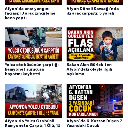
Afyon’da anız yangını
Afyon Döneli Kavşağı’nda
faciası: 13 araç zincirleme
iki araç çarpıştı: 5 yaralı
kaza yaptı
Yolcu otobüsünün çarptığı
Bakan Akın Gürlek'ten
kamyonet sürücüsü
Afyon'daki olayla ilgili
hayatını kaybetti
açıklama
Afyon'da Yolcu Otobüsü
Afyon'da 6. Kattan Düşen 2
Kamyonete Çarptı: 1 Ölü, 15
Yaşındaki Çocuk