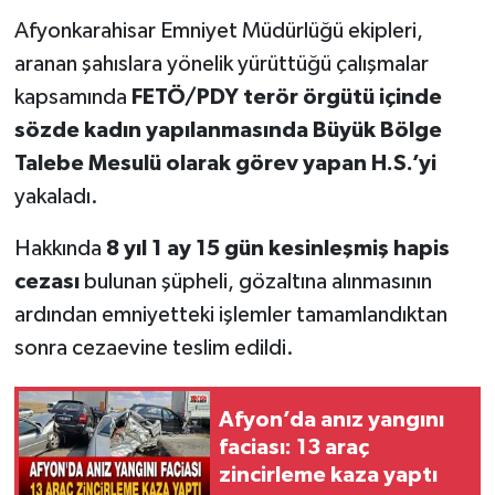
Afyonkarahisar Emniyet Müdürlüğü ekipleri,
aranan şahıslara yönelik yürüttüğü çalışmalar
kapsamında
FETÖ/PDY terör örgütü içinde
sözde kadın yapılanmasında Büyük Bölge
Talebe Mesulü olarak görev yapan H.S.’yi
yakaladı.
Hakkında
8 yıl 1 ay 15 gün kesinleşmiş hapis
cezası
bulunan şüpheli, gözaltına alınmasının
ardından emniyetteki işlemler tamamlandıktan
sonra cezaevine teslim edildi.
Afyon’da anız yangını
faciası: 13 araç
zincirleme kaza yaptı