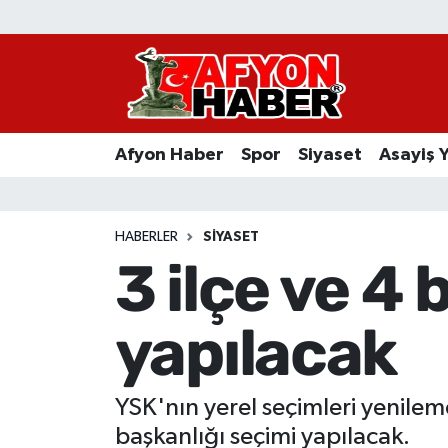
Afyon Haber
Siyaset
Afyon Haber
Spor
Siyaset
Asayiş 
Spor
Asayiş Yaşam
HABERLER
SIYASET
3 ilçe ve 4
Sağlık
yapılacak
Eğitim
Sivil Toplum
YSK'nın yerel seçimleri yenilem
Ekonomi
başkanlığı seçimi yapılacak.