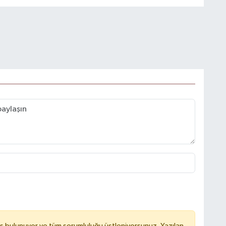
ş bulunuyor ve tüm sorumluluğu üstleniyorsunuz. Yazılan