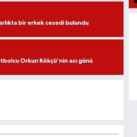
lıkta bir erkek cesedi bulundu
futbolcu Orkun Kökçü'nin acı günü