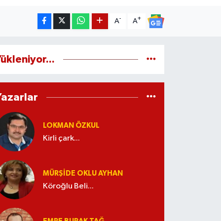
-
+
A
A
ükleniyor...
Yazarlar
LOKMAN ÖZKUL
Kirli çark...
MÜRŞIDE OKLU AYHAN
Köroğlu Beli...