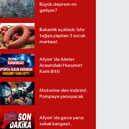
Büyük deprem mi
geliyor?
Bakanlık açıkladı: İşte
tağşiş yapılan 3 sucuk
markası!..
Afyon'da Aileler
Arasındaki Husumet
Kanlı Bitti
Motorine dev indirim!..
Pompaya yansıyacak
Afyon'da gece yarısı
sokak kavgası!..