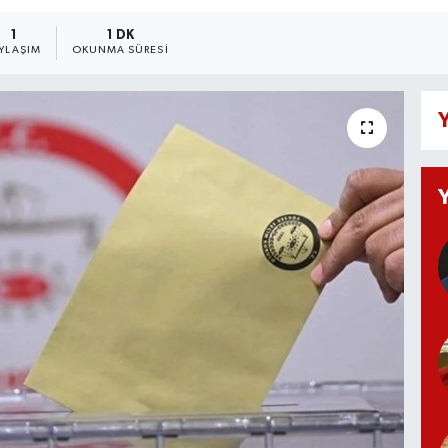
1
1 DK
YLAŞIM
OKUNMA SÜRESI
Y