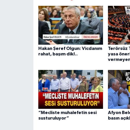
Hakan Şeref Olgun: Vicdanım
Terörsüz 
rahat, başım dik!..
yasa öner
vermeyen
“Mecliste muhalefetin sesi
Afyon Bel
susturuluyor”
basın açık