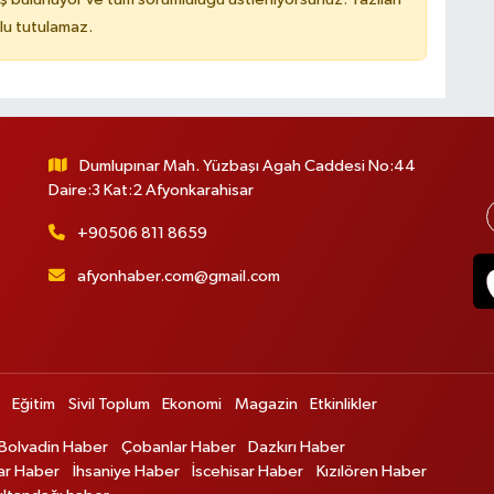
lu tutulamaz.
Dumlupınar Mah. Yüzbaşı Agah Caddesi No:44
Daire:3 Kat:2 Afyonkarahisar
+90506 811 8659
afyonhaber.com@gmail.com
Eğitim
Sivil Toplum
Ekonomi
Magazin
Etkinlikler
Bolvadin Haber
Çobanlar Haber
Dazkırı Haber
ar Haber
İhsaniye Haber
İscehisar Haber
Kızılören Haber