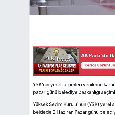
AK Parti'de fl
İçeriği Görüntül
YSK'nın yerel seçimleri yenileme kararı
pazar günü belediye başkanlığı seçimi
Yüksek Seçim Kurulu'nun (YSK) yerel seç
beldede 2 Haziran Pazar günü belediye