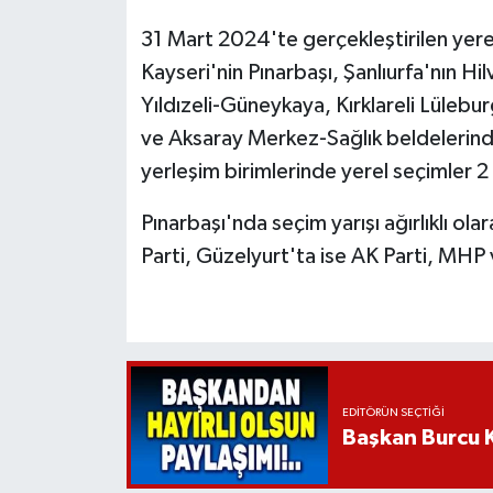
31 Mart 2024'te gerçekleştirilen yerel
Kayseri'nin Pınarbaşı, Şanlıurfa'nın Hil
Yıldızeli-Güneykaya, Kırklareli Lülebu
ve Aksaray Merkez-Sağlık beldelerinde
yerleşim birimlerinde yerel seçimler 2
Pınarbaşı'nda seçim yarışı ağırlıklı 
Parti, Güzelyurt'ta ise AK Parti, MHP 
EDITÖRÜN SEÇTIĞI
Başkan Burcu K