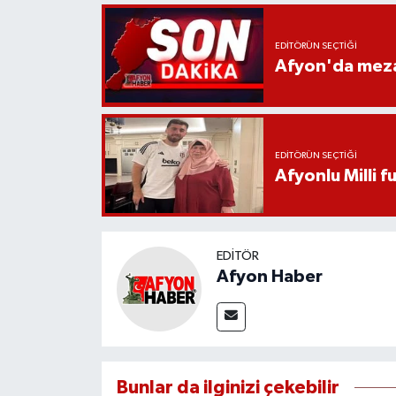
EDITÖRÜN SEÇTIĞI
Afyon'da mezar
EDITÖRÜN SEÇTIĞI
Afyonlu Milli 
EDITÖR
Afyon Haber
Bunlar da ilginizi çekebilir