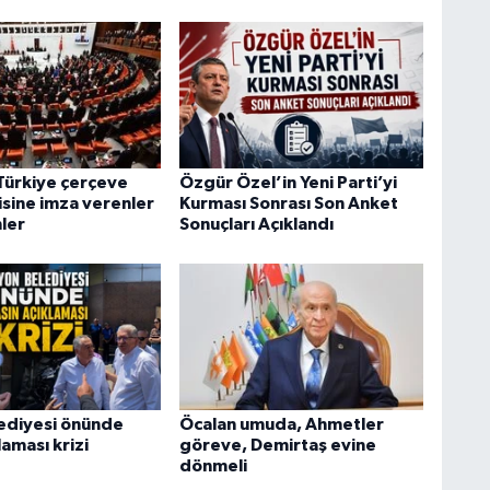
Türkiye çerçeve
Özgür Özel’in Yeni Parti’yi
isine imza verenler
Kurması Sonrası Son Anket
ler
Sonuçları Açıklandı
ediyesi önünde
Öcalan umuda, Ahmetler
laması krizi
göreve, Demirtaş evine
dönmeli