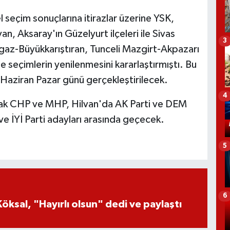
 seçim sonuçlarına itirazlar üzerine YSK,
van, Aksaray'ın Güzelyurt ilçeleri ile Sivas
3
rgaz-Büyükkarıştıran, Tunceli Mazgirt-Akpazarı
 seçimlerin yenilenmesini kararlaştırmıştı. Bu
 Haziran Pazar günü gerçekleştirilecek.
4
olarak CHP ve MHP, Hilvan'da AK Parti ve DEM
ve İYİ Parti adayları arasında geçecek.
5
6
öksal, "Hayırlı olsun" dedi ve paylaştı