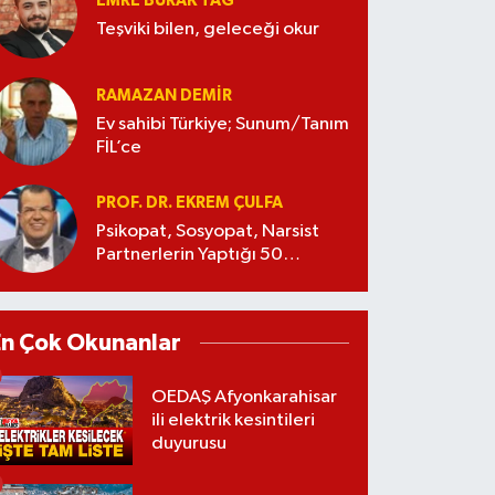
EMRE BURAK TAĞ
Teşviki bilen, geleceği okur
RAMAZAN DEMİR
Ev sahibi Türkiye; Sunum/Tanım
FİL’ce
PROF. DR. EKREM ÇULFA
Psikopat, Sosyopat, Narsist
Partnerlerin Yaptığı 50
Manipülasyon
En Çok Okunanlar
OEDAŞ Afyonkarahisar
ili elektrik kesintileri
duyurusu