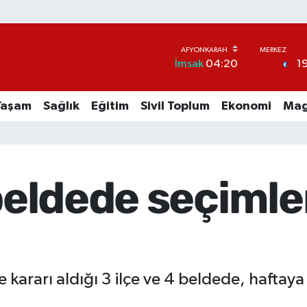
1
İmsak
04:20
Yaşam
Sağlık
Eğitim
Sivil Toplum
Ekonomi
Mag
 beldede seçiml
e kararı aldığı 3 ilçe ve 4 beldede, hafta