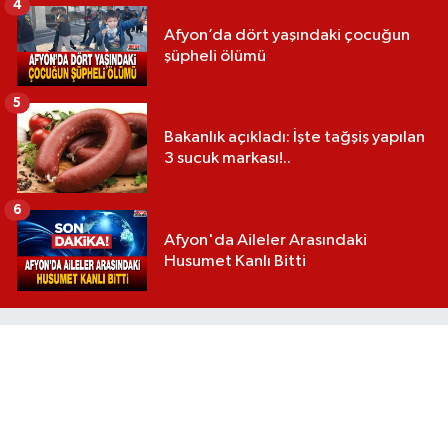
4
Afyon’da dört yaşındaki çocuğun
şüpheli ölümü
5
Bakanlık açıkladı: İşte tağşiş yapılan
3 sucuk markası!..
6
Afyon'da Aileler Arasındaki
Husumet Kanlı Bitti