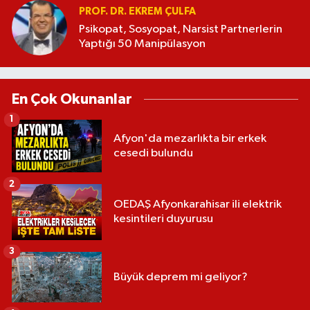
PROF. DR. EKREM ÇULFA
Psikopat, Sosyopat, Narsist Partnerlerin
Yaptığı 50 Manipülasyon
En Çok Okunanlar
1
Afyon'da mezarlıkta bir erkek
cesedi bulundu
2
OEDAŞ Afyonkarahisar ili elektrik
kesintileri duyurusu
3
Büyük deprem mi geliyor?