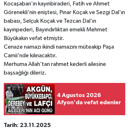
Kocaşaban'ın kayınbiraderi, Fatih ve Ahmet
Görenekli'nin eniştesi, Pınar Koçak ve Sezgi Dal'ın
babası, Selçuk Koçak ve Tezcan Dal'ın
kayınpederi, Bayındırlıktan emekli Mehmet
Büyükakın vefat etmiştir.
Cenaze namazı ikindi namazını müteakip Paşa
Camii'nde kılınacaktır.
Merhuma Allah'tan rahmet kederli ailesine
başsağlığı dileriz.
4 Agustos 2026
Afyon'da vefat edenler
Tarih: 23.11.2025