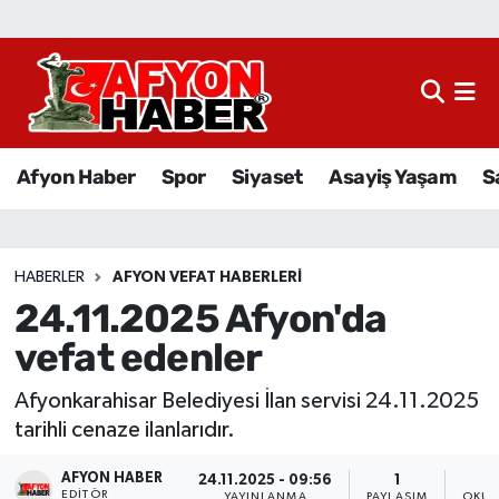
Afyon Haber
Siyaset
Afyon Haber
Spor
Siyaset
Asayiş Yaşam
S
Spor
Asayiş Yaşam
HABERLER
AFYON VEFAT HABERLERI
24.11.2025 Afyon'da
Sağlık
vefat edenler
Eğitim
Afyonkarahisar Belediyesi İlan servisi 24.11.2025
Sivil Toplum
tarihli cenaze ilanlarıdır.
AFYON HABER
Ekonomi
24.11.2025 - 09:56
1
EDITÖR
YAYINLANMA
PAYLAŞIM
OKUN