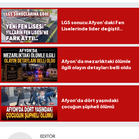
LGS sonucu Afyon'daki Fen
Liselerinde lider değişti!..
Afyon'da mezarlıktaki ölümle
ilgili olayın detayları belli oldu
Afyon’da dört yaşındaki
çocuğun şüpheli ölümü
EDITÖR