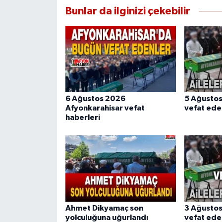
Bunlar da ilginizi çekebilir
6 Ağustos 2026
5 Ağusto
Afyonkarahisar vefat
vefat ede
haberleri
Ahmet Dikyamaç son
3 Ağusto
yolculuğuna uğurlandı
vefat ede