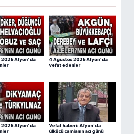
s 2026 Afyon'da
4 Agustos 2026 Afyon'da
nler
vefat edenler
s 2026 Afyon'da
Vefat haberi: Afyon'da
nler
ülkücü camianın acı günü