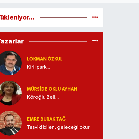
ükleniyor...
Yazarlar
LOKMAN ÖZKUL
Kirli çark...
MÜRŞIDE OKLU AYHAN
Köroğlu Beli...
EMRE BURAK TAĞ
Teşviki bilen, geleceği okur