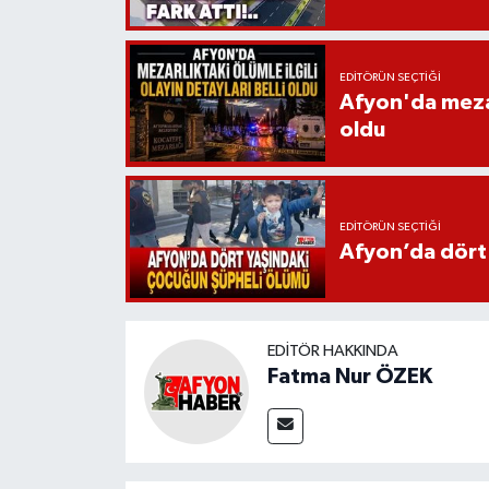
EDITÖRÜN SEÇTIĞI
Afyon'da mezarl
oldu
EDITÖRÜN SEÇTIĞI
Afyon’da dört
EDITÖR HAKKINDA
Fatma Nur ÖZEK