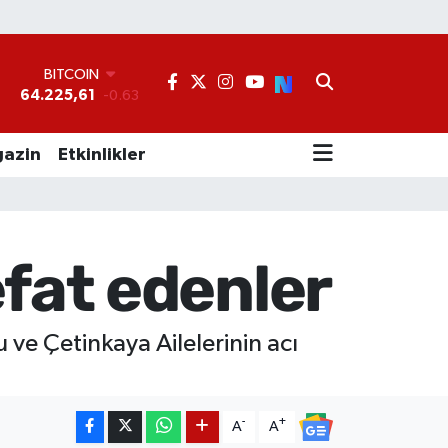
BITCOIN
64.225,61
-0.63
DOLAR
°
47,7143
0.16
EURO
55,0317
-0.02
azin
Etkinlikler
STERLİN
64,2463
0.07
GRAM ALTIN
6510.40
0.45
BİST100
fat edenler
13.799
70
ve Çetinkaya Ailelerinin acı
-
+
A
A