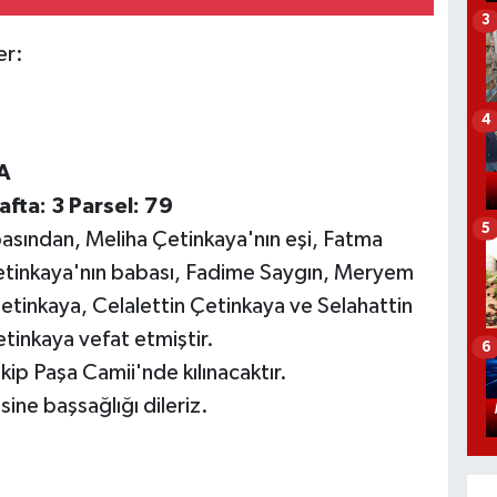
3
er:
4
A
fta: 3 Parsel: 79
5
basından, Meliha Çetinkaya'nın eşi, Fatma
etinkaya'nın babası, Fadime Saygın, Meryem
tinkaya, Celalettin Çetinkaya ve Selahattin
tinkaya vefat etmiştir.
6
p Paşa Camii'nde kılınacaktır.
ine başsağlığı dileriz.