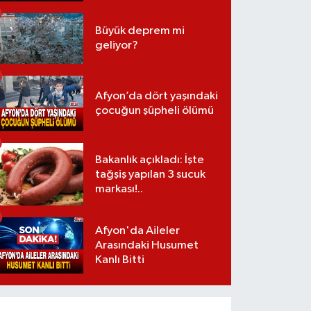
Büyük deprem mi
geliyor?
Afyon’da dört yaşındaki
çocuğun şüpheli ölümü
Bakanlık açıkladı: İşte
tağşiş yapılan 3 sucuk
markası!..
Afyon'da Aileler
Arasındaki Husumet
Kanlı Bitti