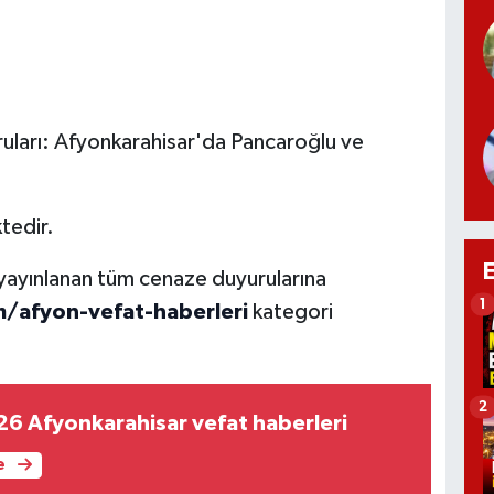
ruları: Afyonkarahisar'da Pancaroğlu ve
tedir.
 yayınlanan tüm cenaze duyurularına
1
/afyon-vefat-haberleri
kategori
2
6 Afyonkarahisar vefat haberleri
e