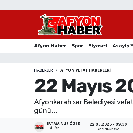
Afyon Haber
Siyaset
Afyon Haber
Spor
Siyaset
Asayiş 
Spor
Asayiş Yaşam
HABERLER
AFYON VEFAT HABERLERI
22 Mayıs 2
Sağlık
Eğitim
Afyonkarahisar Belediyesi vefat
günü...
Sivil Toplum
FATMA NUR ÖZEK
22.05.2026 - 09:30
Ekonomi
EDITÖR
YAYINLANMA