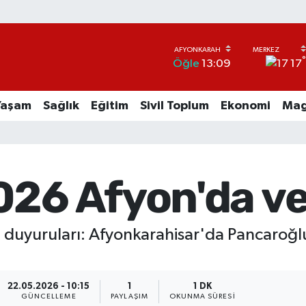
17
Öğle
13:09
Yaşam
Sağlık
Eğitim
Sivil Toplum
Ekonomi
Mag
026 Afyon'da ve
 duyuruları: Afyonkarahisar'da Pancaroğlu 
22.05.2026 - 10:15
1
1 DK
GÜNCELLEME
PAYLAŞIM
OKUNMA SÜRESI