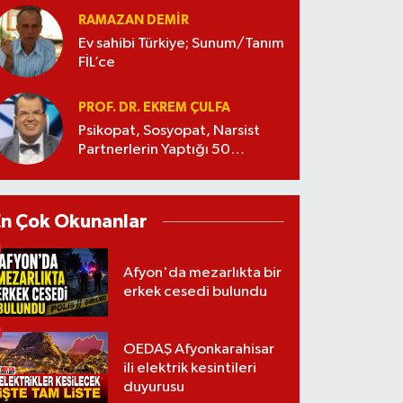
RAMAZAN DEMİR
Ev sahibi Türkiye; Sunum/Tanım
FİL’ce
PROF. DR. EKREM ÇULFA
Psikopat, Sosyopat, Narsist
Partnerlerin Yaptığı 50
Manipülasyon
En Çok Okunanlar
Afyon'da mezarlıkta bir
erkek cesedi bulundu
OEDAŞ Afyonkarahisar
ili elektrik kesintileri
duyurusu