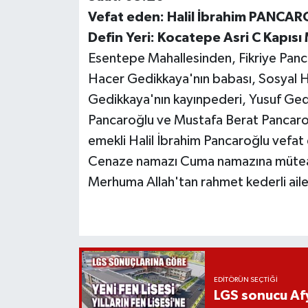
Vefat eden: Halil İbrahim PANCA
Defin Yeri: Kocatepe Asri C Kapısı 
Esentepe Mahallesinden, Fikriye Panc
Hacer Gedikkaya'nın babası, Sosyal 
Gedikkaya'nın kayınpederi, Yusuf Ged
Pancaroğlu ve Mustafa Berat Pancaro
emekli Halil İbrahim Pancaroğlu vefat 
Cenaze namazı Cuma namazına müteaki
Merhuma Allah'tan rahmet kederli ailes
EDITÖRÜN SEÇTIĞI
LGS sonucu Afy