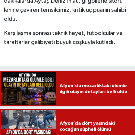
dakikalarda Aytaç Deniz’in attığı gollerle skoru
lehine çeviren temsilcimiz, kritik üç puanın sahibi
oldu.
Karşılaşma sonrası teknik heyet, futbolcular ve
taraftarlar galibiyeti büyük coşkuyla kutladı.
Afyon'da mezarlıktaki ölümle
ilgili olayın detayları belli oldu
Afyon’da dört yaşındaki
çocuğun şüpheli ölümü