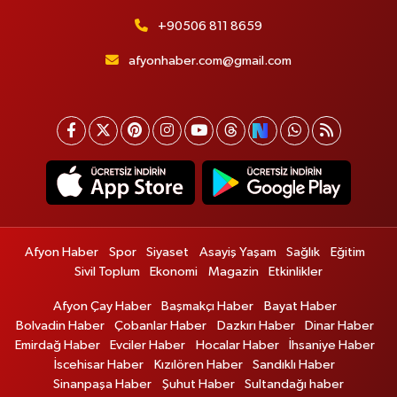
+90506 811 8659
afyonhaber.com@gmail.com
Afyon Haber
Spor
Siyaset
Asayiş Yaşam
Sağlık
Eğitim
Sivil Toplum
Ekonomi
Magazin
Etkinlikler
Afyon Çay Haber
Başmakçı Haber
Bayat Haber
Bolvadin Haber
Çobanlar Haber
Dazkırı Haber
Dinar Haber
Emirdağ Haber
Evciler Haber
Hocalar Haber
İhsaniye Haber
İscehisar Haber
Kızılören Haber
Sandıklı Haber
Sinanpaşa Haber
Şuhut Haber
Sultandağı haber