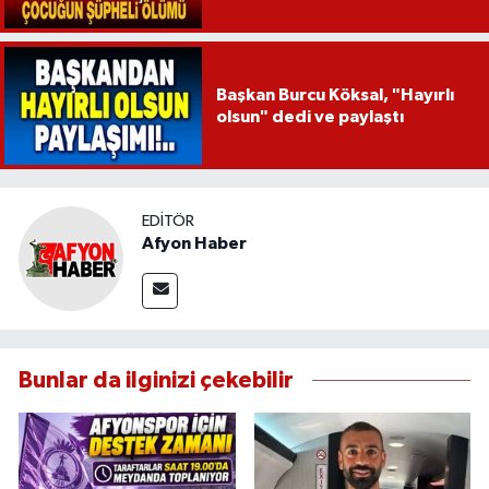
Başkan Burcu Köksal, "Hayırlı
olsun" dedi ve paylaştı
EDITÖR
Afyon Haber
Bunlar da ilginizi çekebilir