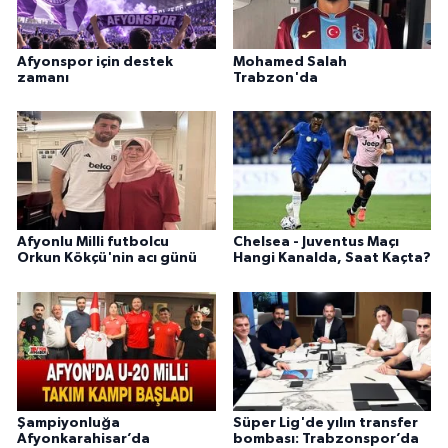
Afyonspor için destek
Mohamed Salah
zamanı
Trabzon'da
Afyonlu Milli futbolcu
Chelsea - Juventus Maçı
Orkun Kökçü'nin acı günü
Hangi Kanalda, Saat Kaçta?
Şampiyonluğa
Süper Lig'de yılın transfer
Afyonkarahisar’da
bombası: Trabzonspor’da