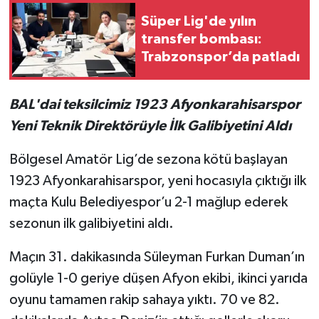
Süper Lig'de yılın
transfer bombası:
Trabzonspor’da patladı
BAL'dai teksilcimiz 1923 Afyonkarahisarspor
Yeni Teknik Direktörüyle İlk Galibiyetini Aldı
Bölgesel Amatör Lig’de sezona kötü başlayan
1923 Afyonkarahisarspor, yeni hocasıyla çıktığı ilk
maçta Kulu Belediyespor’u 2-1 mağlup ederek
sezonun ilk galibiyetini aldı.
Maçın 31. dakikasında Süleyman Furkan Duman’ın
golüyle 1-0 geriye düşen Afyon ekibi, ikinci yarıda
oyunu tamamen rakip sahaya yıktı. 70 ve 82.