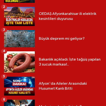
2
OEDAŞ Afyonkarahisar ili elektrik
kesintileri duyurusu
3
Büyük deprem mi geliyor?
4
Bakanlık açıkladı: İşte tağşiş yapılan
3 sucuk markası!..
5
Afyon'da Aileler Arasındaki
Husumet Kanlı Bitti
6