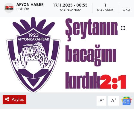
AFYON HABER
17.11.2025 - 08:55
1
EDITÖR
Magazin
YAYINLANMA
PAYLAŞIM
OKUNM
Etkinlikler
Paylaş
-
+
A
A