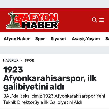
Afyon Haber
Siyaset
Afyon Haber
Spor
Siyaset
Asayiş Yaşam
S
Spor
Asayiş Yaşam
HABERLER
SPOR
1923
Sağlık
Afyonkarahisarspor, ilk
Eğitim
galibiyetini aldı
Sivil Toplum
BAL'dai teksilcimiz 1923 Afyonkarahisarspor Yeni
Teknik Direktörüyle İlk Galibiyetini Aldı
Ekonomi