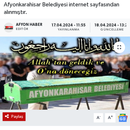
Afyonkarahisar Belediyesi internet sayfasından
Magazin
alınmıştır.
Etkinlikler
AFYON HABER
17.04.2024 - 11:55
18.04.2024 - 13:23
EDITÖR
YAYINLANMA
GÜNCELLEME
Paylaş
-
+
A
A