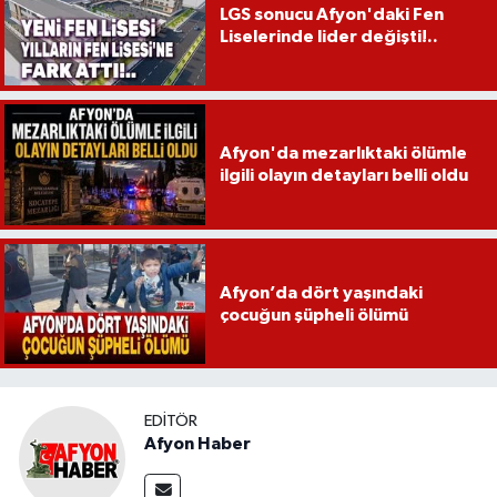
LGS sonucu Afyon'daki Fen
Liselerinde lider değişti!..
Afyon'da mezarlıktaki ölümle
ilgili olayın detayları belli oldu
Afyon’da dört yaşındaki
çocuğun şüpheli ölümü
EDITÖR
Afyon Haber