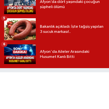
Afyon’da dört yaşındaki çocuğun
şüpheli ölümü
5
Bakanlık açıkladı: İşte tağşiş yapılan
3 sucuk markası!..
6
Afyon'da Aileler Arasındaki
Husumet Kanlı Bitti