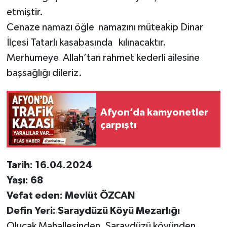
etmiştir.
Cenaze namazı öğle namazını müteakip Dinar
İlçesi Tatarlı kasabasında kılınacaktır.
Merhumeye Allah’tan rahmet kederli ailesine
başsağlığı dileriz.
Afyon’da kamyonetler
çarpıştı
Tarih: 16.04.2024
Yaşı: 68
Vefat eden: Mevlüt ÖZCAN
Defin Yeri: Saraydüzü Köyü Mezarlığı
Olucak Mahallesinden, Saraydüzü köyünden