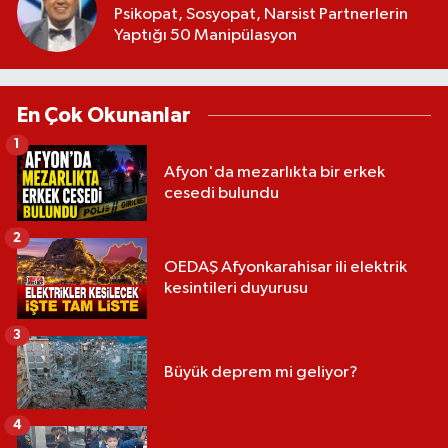
Psikopat, Sosyopat, Narsist Partnerlerin
Yaptığı 50 Manipülasyon
En Çok Okunanlar
1
Afyon'da mezarlıkta bir erkek
cesedi bulundu
2
OEDAŞ Afyonkarahisar ili elektrik
kesintileri duyurusu
3
Büyük deprem mi geliyor?
4