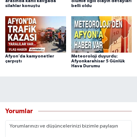
arasında kanlı kavgada
ölümle ilgili olayın detayları
silahlar konuştu
belli oldu
Afyon’da kamyonetler
Meteoroloji duyurdu:
çarpıştı
Afyonkarahisar 5 Günlük
Hava Durumu
Yorumlar