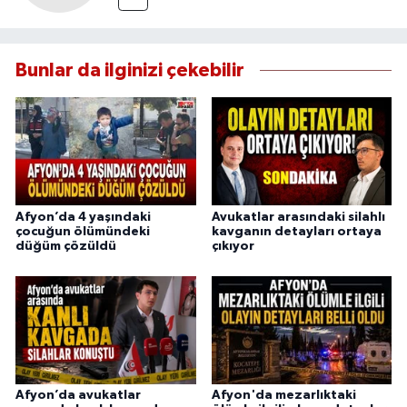
Bunlar da ilginizi çekebilir
Afyon’da 4 yaşındaki
Avukatlar arasındaki silahlı
çocuğun ölümündeki
kavganın detayları ortaya
düğüm çözüldü
çıkıyor
Afyon’da avukatlar
Afyon'da mezarlıktaki