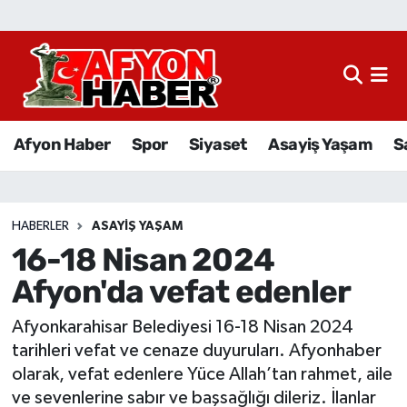
Afyon Haber
Siyaset
Afyon Haber
Spor
Siyaset
Asayiş Yaşam
S
Spor
Asayiş Yaşam
HABERLER
ASAYIŞ YAŞAM
16-18 Nisan 2024
Sağlık
Afyon'da vefat edenler
Eğitim
Afyonkarahisar Belediyesi 16-18 Nisan 2024
Sivil Toplum
tarihleri vefat ve cenaze duyuruları. Afyonhaber
olarak, vefat edenlere Yüce Allah’tan rahmet, aile
Ekonomi
ve sevenlerine sabır ve başsağlığı dileriz. İlanlar