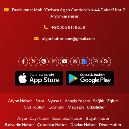
Dumlupınar Mah. Yüzbaşı Agah Caddesi No:44 Daire:3 Kat:2
Afyonkarahisar
+90506 811 8659
afyonhaber.com@gmail.com
Afyon Haber
Spor
Siyaset
Asayiş Yaşam
Sağlık
Eğitim
Sivil Toplum
Ekonomi
Magazin
Etkinlikler
Afyon Çay Haber
Başmakçı Haber
Bayat Haber
Bolvadin Haber
Çobanlar Haber
Dazkırı Haber
Dinar Haber