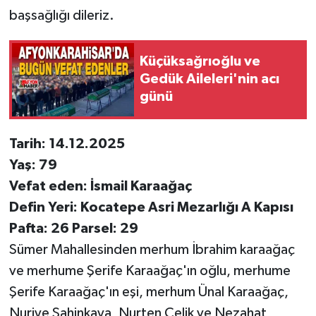
başsağlığı dileriz.
Küçüksağrıoğlu ve
Gedük Aileleri'nin acı
günü
Tarih: 14.12.2025
Yaş: 79
Vefat eden: İsmail Karaağaç
Defin Yeri: Kocatepe Asri Mezarlığı A Kapısı
Pafta: 26 Parsel: 29
Sümer Mahallesinden merhum İbrahim karaağaç
ve merhume Şerife Karaağaç'ın oğlu, merhume
Şerife Karaağaç'ın eşi, merhum Ünal Karaağaç,
Nuriye Şahinkaya, Nurten Çelik ve Nezahat