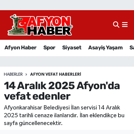
Afyon Haber
Siyaset
Afyon Haber
Spor
Siyaset
Asayiş Yaşam
S
Spor
Asayiş Yaşam
HABERLER
AFYON VEFAT HABERLERI
14 Aralık 2025 Afyon'da
Sağlık
vefat edenler
Eğitim
Afyonkarahisar Belediyesi İlan servisi 14 Aralık
Sivil Toplum
2025 tarihli cenaze ilanlarıdır. İlan eklendikçe bu
sayfa güncellenecektir.
Ekonomi