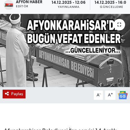
AFYON HABER
14.12.2025 - 12:06
14.12.2025 - 16:02
EDITÖR
YAYINLANMA
GÜNCELLEME
Magazin
Etkinlikler
Paylaş
-
+
A
A