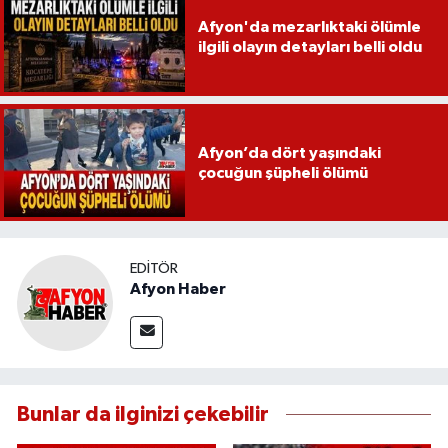
Afyon'da mezarlıktaki ölümle
ilgili olayın detayları belli oldu
Afyon’da dört yaşındaki
çocuğun şüpheli ölümü
EDITÖR
Afyon Haber
Bunlar da ilginizi çekebilir