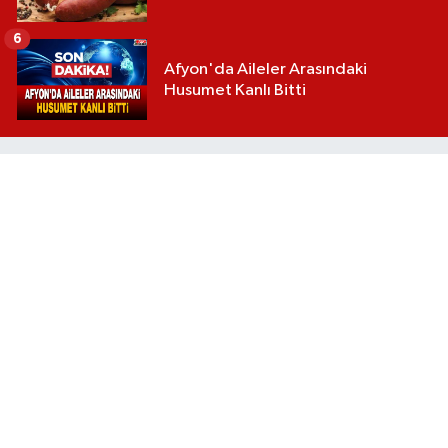
6
Afyon'da Aileler Arasındaki
Husumet Kanlı Bitti