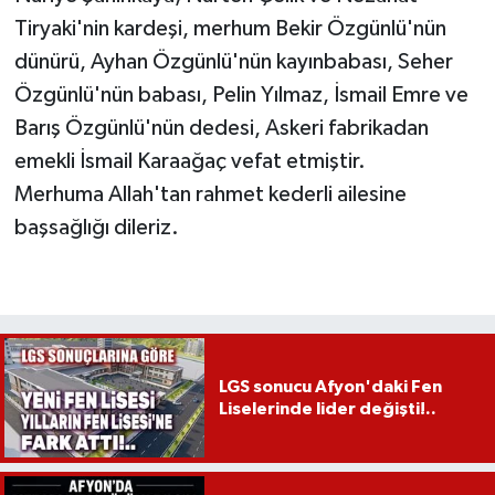
Tiryaki'nin kardeşi, merhum Bekir Özgünlü'nün
dünürü, Ayhan Özgünlü'nün kayınbabası, Seher
Özgünlü'nün babası, Pelin Yılmaz, İsmail Emre ve
Barış Özgünlü'nün dedesi, Askeri fabrikadan
emekli İsmail Karaağaç vefat etmiştir.
Merhuma Allah'tan rahmet kederli ailesine
başsağlığı dileriz.
LGS sonucu Afyon'daki Fen
Liselerinde lider değişti!..