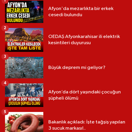
1
Afyon'da mezarlıkta bir erkek
cesedi bulundu
2
OEDAŞ Afyonkarahisar ili elektrik
kesintileri duyurusu
3
Büyük deprem mi geliyor?
4
Afyon’da dört yaşındaki çocuğun
şüpheli ölümü
5
Bakanlık açıkladı: İşte tağşiş yapılan
3 sucuk markası!..