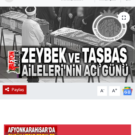
Magazin
Etkinlikler
Paylaş
-
+
A
A