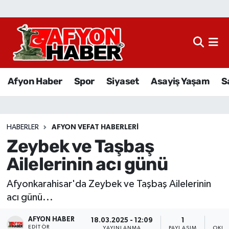
Afyon Haber
Siyaset
Afyon Haber
Spor
Siyaset
Asayiş Yaşam
S
Spor
Asayiş Yaşam
HABERLER
AFYON VEFAT HABERLERI
Zeybek ve Taşbaş
Sağlık
Ailelerinin acı günü
Eğitim
Afyonkarahisar'da Zeybek ve Taşbaş Ailelerinin
Sivil Toplum
acı günü...
AFYON HABER
Ekonomi
18.03.2025 - 12:09
1
EDITÖR
YAYINLANMA
PAYLAŞIM
OKUN