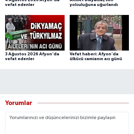
4 Agustos 2026 Afyon'da
Ahmet Dikyamaç son
vefat edenler
yolculuğuna uğurlandı
3 Ağustos 2026 Afyon'da
Vefat haberi: Afyon'da
vefat edenler
ülkücü camianın acı günü
Yorumlar