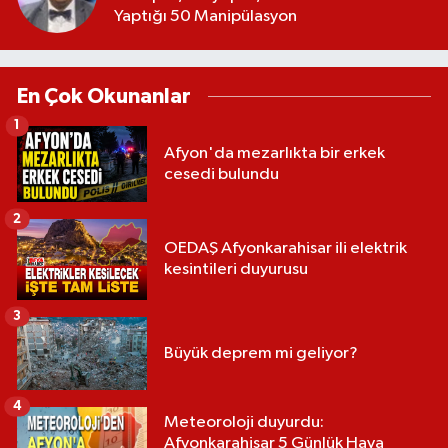
Yaptığı 50 Manipülasyon
En Çok Okunanlar
1
Afyon'da mezarlıkta bir erkek
cesedi bulundu
2
OEDAŞ Afyonkarahisar ili elektrik
kesintileri duyurusu
3
Büyük deprem mi geliyor?
4
Meteoroloji duyurdu:
Afyonkarahisar 5 Günlük Hava