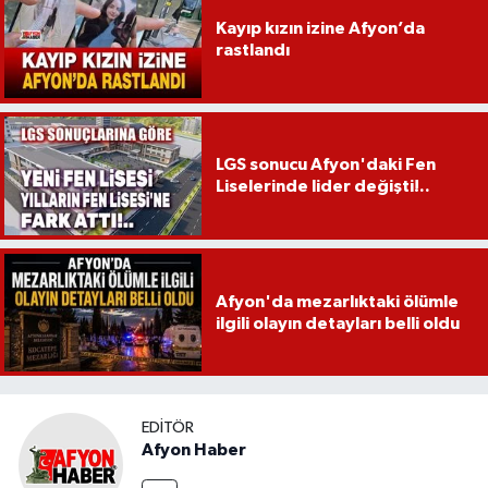
Kayıp kızın izine Afyon’da
rastlandı
LGS sonucu Afyon'daki Fen
Liselerinde lider değişti!..
Afyon'da mezarlıktaki ölümle
ilgili olayın detayları belli oldu
EDITÖR
Afyon Haber