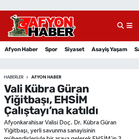
Afyon Haber
Siyaset
Afyon Haber
Spor
Siyaset
Asayiş Yaşam
S
Spor
Asayiş Yaşam
HABERLER
AFYON HABER
Vali Kübra Güran
Sağlık
Yiğitbaşı, EHSİM
Eğitim
Çalıştayı’na katıldı
Sivil Toplum
Afyonkarahisar Valisi Doç. Dr. Kübra Güran
Yiğitbaşı, yerli savunma sanayisinin
Ekonomi
mühendisleriyle bir araya gelerek EHSİM’in 3.