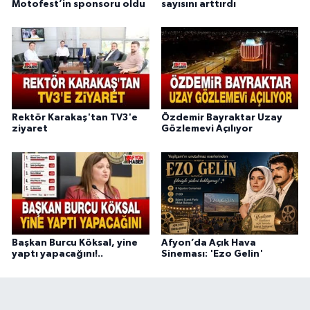
Motofest’in sponsoru oldu
sayısını arttırdı
Rektör Karakaş'tan TV3'e
Özdemir Bayraktar Uzay
ziyaret
Gözlemevi Açılıyor
Başkan Burcu Köksal, yine
Afyon’da Açık Hava
yaptı yapacağını!..
Sineması: 'Ezo Gelin'