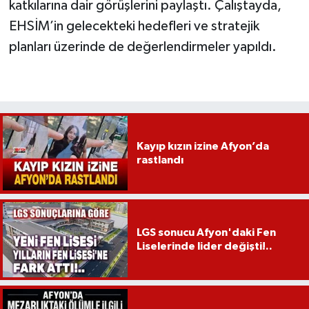
katkılarına dair görüşlerini paylaştı. Çalıştayda,
EHSİM’in gelecekteki hedefleri ve stratejik
planları üzerinde de değerlendirmeler yapıldı.
Kayıp kızın izine Afyon’da
rastlandı
LGS sonucu Afyon'daki Fen
Liselerinde lider değişti!..