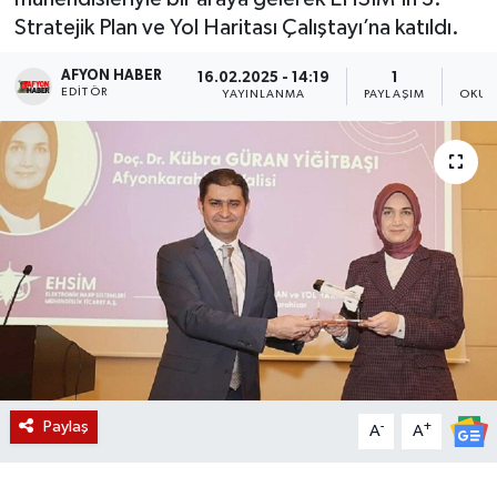
Stratejik Plan ve Yol Haritası Çalıştayı’na katıldı.
Magazin
AFYON HABER
16.02.2025 - 14:19
1
EDITÖR
Etkinlikler
YAYINLANMA
PAYLAŞIM
OKUN
Paylaş
-
+
A
A