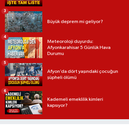
3
Büyük deprem mi geliyor?
4
Meteoroloji duyurdu:
Afyonkarahisar 5 Günlük Hava
Durumu
5
Afyon’da dört yaşındaki çocuğun
şüpheli ölümü
6
Kademeli emeklilik kimleri
kapsıyor?