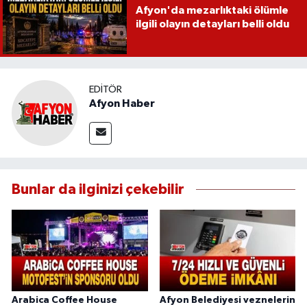
Afyon'da mezarlıktaki ölümle
ilgili olayın detayları belli oldu
EDITÖR
Afyon Haber
Bunlar da ilginizi çekebilir
Arabica Coffee House
Afyon Belediyesi veznelerin