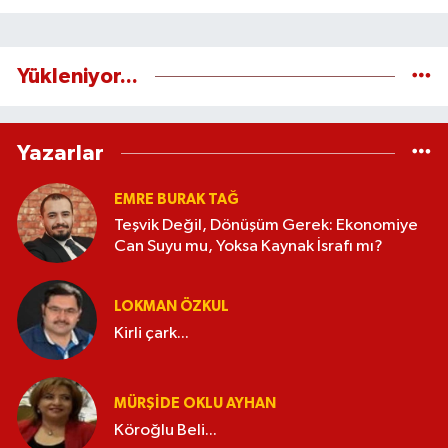
Yükleniyor...
Yazarlar
EMRE BURAK TAĞ
Teşvik Değil, Dönüşüm Gerek: Ekonomiye
Can Suyu mu, Yoksa Kaynak İsrafı mı?
LOKMAN ÖZKUL
Kirli çark...
MÜRŞIDE OKLU AYHAN
Köroğlu Beli...