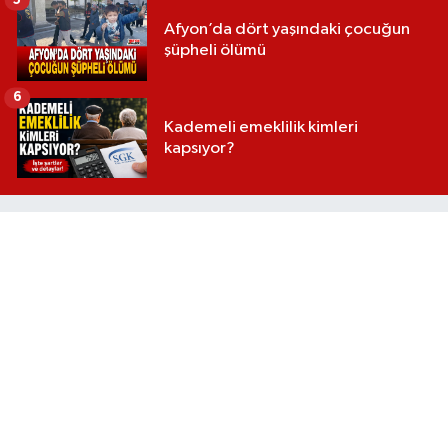
Afyon’da dört yaşındaki çocuğun
şüpheli ölümü
6
Kademeli emeklilik kimleri
kapsıyor?