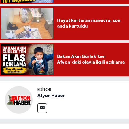
Hayat kurtaran manevra, son
anda kurtuldu
Bakan Akın Gürlek'ten
Afyon'daki olayla ilgili açıklama
EDITÖR
Afyon Haber