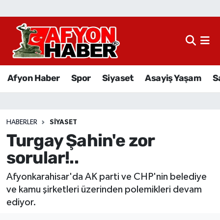
Afyon Haber
Siyaset
Afyon Haber
Spor
Siyaset
Asayiş Yaşam
S
Spor
Asayiş Yaşam
HABERLER
SIYASET
Turgay Şahin'e zor
Sağlık
sorular!..
Eğitim
Afyonkarahisar'da AK parti ve CHP'nin belediye
Sivil Toplum
ve kamu şirketleri üzerinden polemikleri devam
ediyor.
Ekonomi