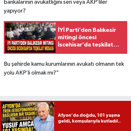
bankalarının avukatlığını sen veya AKP’liler
yapıyor?
İYİ Parti’den Balıkesir
mitingi öncesi
İscehisar’da teşkilat
mesaisi
Bu şehirde kamu kurumlarının avukatı olmanın tek
yolu AKP’li olmak mı?"
Afyon'da doğdu, 101 yaşına
geldi, komşularıyla kutladı!..