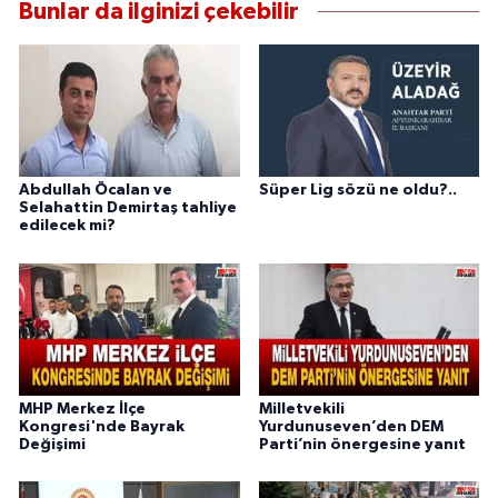
Bunlar da ilginizi çekebilir
Abdullah Öcalan ve
Süper Lig sözü ne oldu?..
Selahattin Demirtaş tahliye
edilecek mi?
MHP Merkez İlçe
Milletvekili
Kongresi'nde Bayrak
Yurdunuseven’den DEM
Değişimi
Parti’nin önergesine yanıt