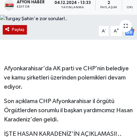
AFYON HABER
04.12.2024 - 13:33
2
EDITÖR
YAYINLANMA
PAYLAŞIM
OKUN
Magazin
Etkinlikler
Paylaş
-
+
A
A
Afyonkarahisar'da AK parti ve CHP'nin belediye
ve kamu şirketleri üzerinden polemikleri devam
ediyor.
Son açıklama CHP Afyonkarahisar il örgütü
Örgütlerden sorumlu il başkan yardımcımız Hasan
Karadeniz'den geldi.
İŞTE HASAN KARADENİZ'İN AÇIKLAMASI!..