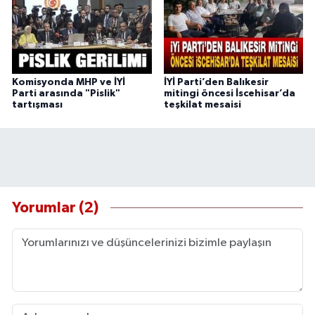
Komisyonda MHP ve İYİ
İYİ Parti’den Balıkesir
Parti arasında "Pislik"
mitingi öncesi İscehisar’da
tartışması
teşkilat mesaisi
Yorumlar (2)