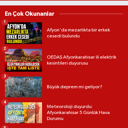
En Çok Okunanlar
1
Afyon'da mezarlıkta bir erkek
cesedi bulundu
2
OEDAŞ Afyonkarahisar ili elektrik
kesintileri duyurusu
3
Büyük deprem mi geliyor?
4
Meteoroloji duyurdu:
Afyonkarahisar 5 Günlük Hava
Durumu
5