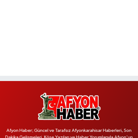
Afyon Haber; Güncel ve Tarafsız Afyonkarahisar Haberleri, Son
Dakika Gelişmeleri, Köşe Yazıları ve Haber Yorumlarıyla Afyon'un