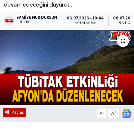
devam edeceğini duyurdu.
Magazin
SAMIYE NUR DURSUN
06.07.2026 - 10:44
06.07.2026
EDITÖR
YAYINLANMA
GÜNCEL
Etkinlikler
Paylaş
-
+
A
A