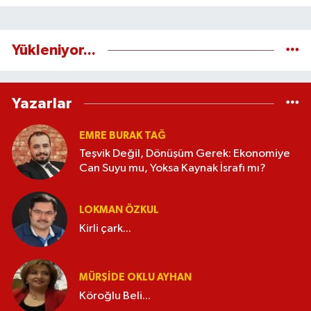
Yükleniyor...
Yazarlar
EMRE BURAK TAĞ
Teşvik Değil, Dönüşüm Gerek: Ekonomiye
Can Suyu mu, Yoksa Kaynak İsrafı mı?
LOKMAN ÖZKUL
Kirli çark...
MÜRŞIDE OKLU AYHAN
Köroğlu Beli...