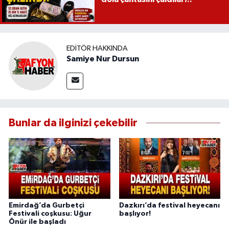
EDITÖR HAKKINDA
Samiye Nur Dursun
Bunlar da ilginizi çekebilir
Emirdağ’da Gurbetçi
Dazkırı’da festival heyecanı
Festivali coşkusu: Uğur
başlıyor!
Önür ile başladı