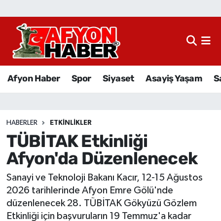
Afyon Haber
Siyaset
Afyon Haber
Spor
Siyaset
Asayiş Yaşam
S
Spor
Asayiş Yaşam
HABERLER
ETKINLIKLER
TÜBİTAK Etkinliği
Sağlık
Afyon'da Düzenlenecek
Eğitim
Sanayi ve Teknoloji Bakanı Kacır, 12-15 Ağustos
Sivil Toplum
2026 tarihlerinde Afyon Emre Gölü'nde
düzenlenecek 28. TÜBİTAK Gökyüzü Gözlem
Ekonomi
Etkinliği için başvuruların 19 Temmuz'a kadar