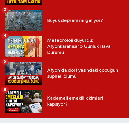
3
Büyük deprem mi geliyor?
4
Meteoroloji duyurdu:
Afyonkarahisar 5 Günlük Hava
Durumu
5
Afyon’da dört yaşındaki çocuğun
şüpheli ölümü
6
Kademeli emeklilik kimleri
kapsıyor?