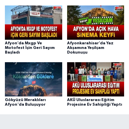
Afyon’da Mxgp Ve
Afyonkarahisar’da Yaz
Motofest İçin Geri Sayım
Akşamına Yeşilçam
Başladı
Dokunuşu
Gökyüzü Meraklıları
AKÜ Uluslararası Eğitim
Afyon'da Buluşuyor
Projesine Ev Sahipliği Yaptı