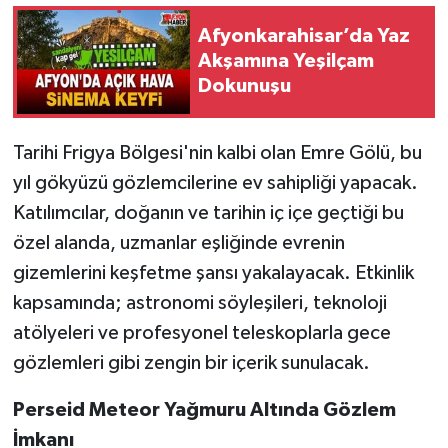
Afyonkarahisar’da Yaz
Akşamına Yeşilçam
Dokunuşu
Tarihi Frigya Bölgesi'nin kalbi olan Emre Gölü, bu
yıl gökyüzü gözlemcilerine ev sahipliği yapacak.
Katılımcılar, doğanın ve tarihin iç içe geçtiği bu
özel alanda, uzmanlar eşliğinde evrenin
gizemlerini keşfetme şansı yakalayacak. Etkinlik
kapsamında; astronomi söyleşileri, teknoloji
atölyeleri ve profesyonel teleskoplarla gece
gözlemleri gibi zengin bir içerik sunulacak.
Perseid Meteor Yağmuru Altında Gözlem
İmkanı