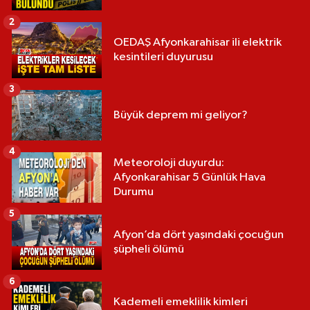
2
OEDAŞ Afyonkarahisar ili elektrik
kesintileri duyurusu
3
Büyük deprem mi geliyor?
4
Meteoroloji duyurdu:
Afyonkarahisar 5 Günlük Hava
Durumu
5
Afyon’da dört yaşındaki çocuğun
şüpheli ölümü
6
Kademeli emeklilik kimleri