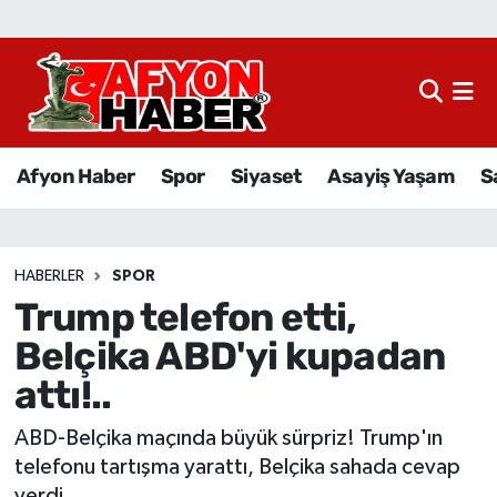
Afyon Haber
Siyaset
Afyon Haber
Spor
Siyaset
Asayiş Yaşam
S
Spor
Asayiş Yaşam
HABERLER
SPOR
Trump telefon etti,
Sağlık
Belçika ABD'yi kupadan
Eğitim
attı!..
Sivil Toplum
ABD-Belçika maçında büyük sürpriz! Trump'ın
telefonu tartışma yarattı, Belçika sahada cevap
Ekonomi
verdi