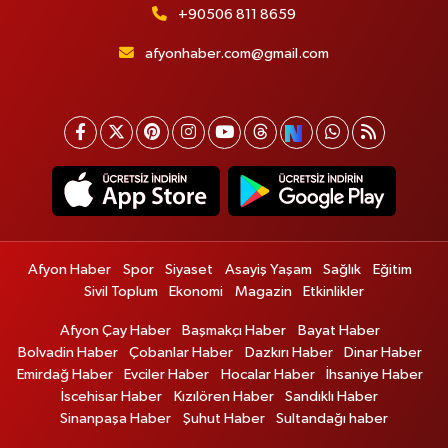
+90506 811 8659
afyonhaber.com@gmail.com
Afyon Haber
Spor
Siyaset
Asayiş Yaşam
Sağlık
Eğitim
Sivil Toplum
Ekonomi
Magazin
Etkinlikler
Afyon Çay Haber
Başmakçı Haber
Bayat Haber
Bolvadin Haber
Çobanlar Haber
Dazkırı Haber
Dinar Haber
Emirdağ Haber
Evciler Haber
Hocalar Haber
İhsaniye Haber
İscehisar Haber
Kızılören Haber
Sandıklı Haber
Sinanpaşa Haber
Şuhut Haber
Sultandağı haber