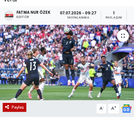
Magazin
FATMA NUR ÖZEK
07.07.2026 - 09:27
1
EDITÖR
YAYINLANMA
PAYLAŞIM
O
Etkinlikler
Paylaş
-
+
A
A