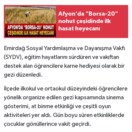
Afyon’da "Borsa-20"
nohut çeşidinde ilk
hasat heyecanı
Emirdağ Sosyal Yardımlaşma ve Dayanışma Vakfı
(SYDV), eğitim hayatlarını sürdüren ve vakıftan
destek alan öğrencilere karne hediyesi olarak bir
gezi düzenledi.
İlçede ilkokul ve ortaokul düzeyindeki öğrencilere
yönelik organize edilen gezi kapsamında sinema
gösterimi, at binme etkinliği ve çeşitli oyun
aktiviteleri yer aldı. Gün boyu süren etkinliklerde
çocuklar gönüllerince vakit geçirdi.