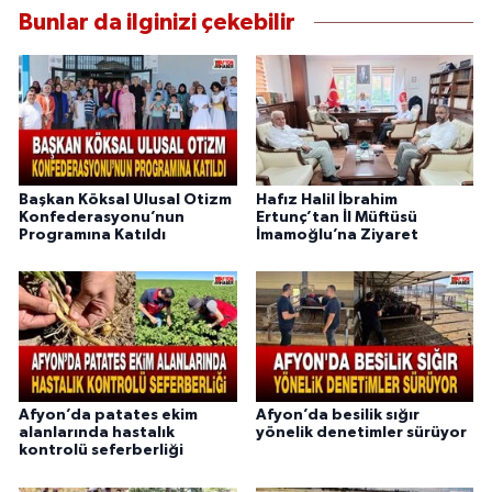
Bunlar da ilginizi çekebilir
Başkan Köksal Ulusal Otizm
Hafız Halil İbrahim
Konfederasyonu’nun
Ertunç’tan İl Müftüsü
Programına Katıldı
İmamoğlu’na Ziyaret
Afyon’da patates ekim
Afyon’da besilik sığır
alanlarında hastalık
yönelik denetimler sürüyor
kontrolü seferberliği