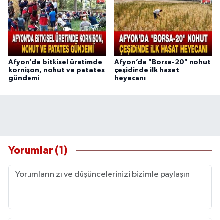
Afyon’da bitkisel üretimde
Afyon’da "Borsa-20" nohut
kornişon, nohut ve patates
çeşidinde ilk hasat
gündemi
heyecanı
Yorumlar (1)