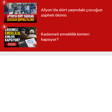
5
Afyon’da dört yaşındaki çocuğun
şüpheli ölümü
6
Kademeli emeklilik kimleri
kapsıyor?