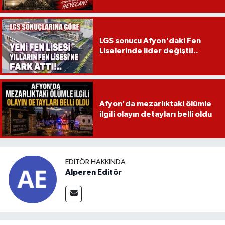
LGS sonucu Afyon'daki Fen
Liselerinde lider değişti!..
Afyon'da mezarlıktaki ölümle
ilgili olayın detayları belli oldu
EDITÖR HAKKINDA
Alperen Editör