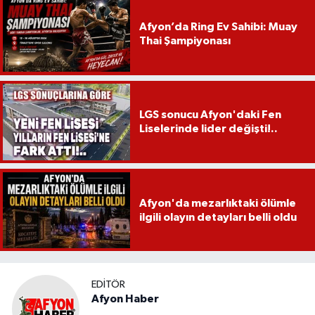
Afyon’da Ring Ev Sahibi: Muay
Thai Şampiyonası
LGS sonucu Afyon'daki Fen
Liselerinde lider değişti!..
Afyon'da mezarlıktaki ölümle
ilgili olayın detayları belli oldu
EDITÖR
Afyon Haber