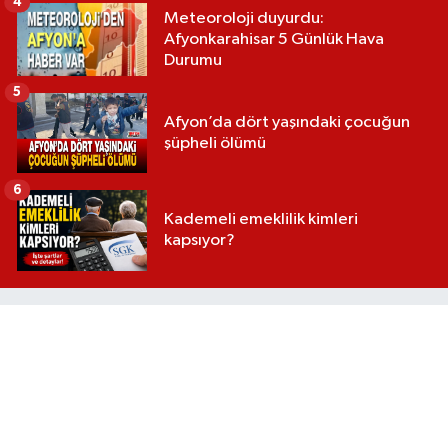
4
Meteoroloji duyurdu:
Afyonkarahisar 5 Günlük Hava
Durumu
5
Afyon’da dört yaşındaki çocuğun
şüpheli ölümü
6
Kademeli emeklilik kimleri
kapsıyor?