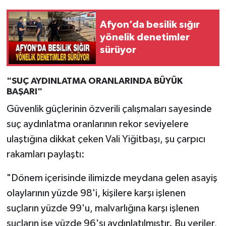
Afyon’da besilik sığır
yönelik denetimler
sürüyor
"SUÇ AYDINLATMA ORANLARINDA BÜYÜK
BAŞARI"
Güvenlik güçlerinin özverili çalışmaları sayesinde
suç aydınlatma oranlarının rekor seviyelere
ulaştığına dikkat çeken Vali Yiğitbaşı, şu çarpıcı
rakamları paylaştı:
"Dönem içerisinde ilimizde meydana gelen asayiş
olaylarının yüzde 98'i, kişilere karşı işlenen
suçların yüzde 99'u, malvarlığına karşı işlenen
suçların ise yüzde 96'sı aydınlatılmıştır. Bu veriler,