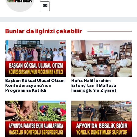
Bunlar da ilginizi çekebilir
Başkan Köksal Ulusal Otizm
Hafız Halil İbrahim
Konfederasyonu’nun
Ertunç’tan İl Müftüsü
Programına Katıldı
İmamoğlu’na Ziyaret