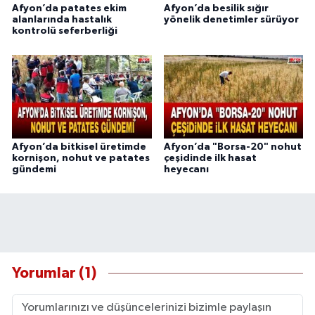
Afyon’da patates ekim
Afyon’da besilik sığır
alanlarında hastalık
yönelik denetimler sürüyor
kontrolü seferberliği
Afyon’da bitkisel üretimde
Afyon’da "Borsa-20" nohut
kornişon, nohut ve patates
çeşidinde ilk hasat
gündemi
heyecanı
Yorumlar (1)