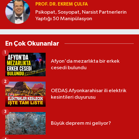
PROF. DR. EKREM ÇULFA
Psikopat, Sosyopat, Narsist Partnerlerin
Yaptığı 50 Manipülasyon
En Çok Okunanlar
1
Afyon'da mezarlıkta bir erkek
cesedi bulundu
2
OEDAŞ Afyonkarahisar ili elektrik
kesintileri duyurusu
3
Büyük deprem mi geliyor?