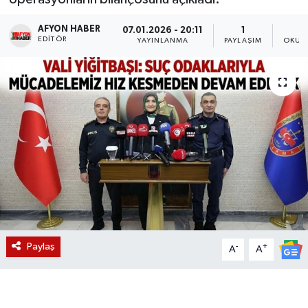
Magazin
AFYON HABER
07.01.2026 - 20:11
1
EDITÖR
YAYINLANMA
PAYLAŞIM
OKUN
Etkinlikler
Paylaş
-
+
A
A