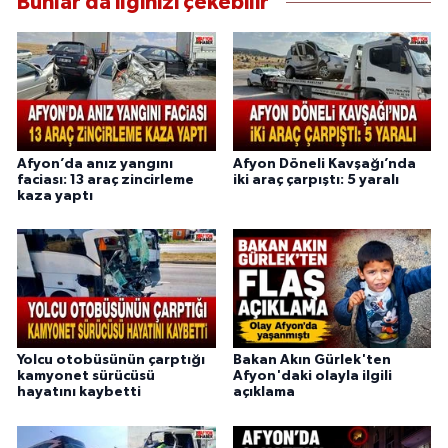
Bunlar da ilginizi çekebilir
Afyon’da anız yangını
Afyon Döneli Kavşağı’nda
faciası: 13 araç zincirleme
iki araç çarpıştı: 5 yaralı
kaza yaptı
Yolcu otobüsünün çarptığı
Bakan Akın Gürlek'ten
kamyonet sürücüsü
Afyon'daki olayla ilgili
hayatını kaybetti
açıklama