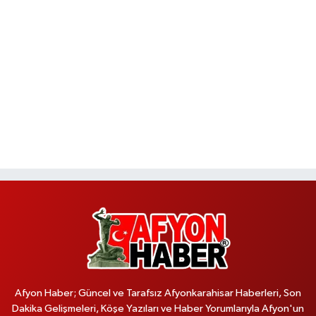
Afyon Haber; Güncel ve Tarafsız Afyonkarahisar Haberleri, Son
Dakika Gelişmeleri, Köşe Yazıları ve Haber Yorumlarıyla Afyon'un