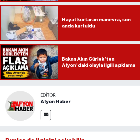
Hayat kurtaran manevra, son
anda kurtuldu
Bakan Akın Gürlek'ten
Afyon'daki olayla ilgili açıklama
EDITÖR
Afyon Haber