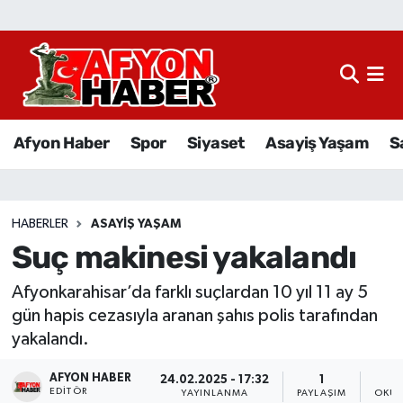
Afyon Haber
Siyaset
Afyon Haber
Spor
Siyaset
Asayiş Yaşam
S
Spor
Asayiş Yaşam
HABERLER
ASAYIŞ YAŞAM
Suç makinesi yakalandı
Sağlık
Afyonkarahisar’da farklı suçlardan 10 yıl 11 ay 5
Eğitim
gün hapis cezasıyla aranan şahıs polis tarafından
yakalandı.
Sivil Toplum
AFYON HABER
24.02.2025 - 17:32
1
Ekonomi
EDITÖR
YAYINLANMA
PAYLAŞIM
OKUN