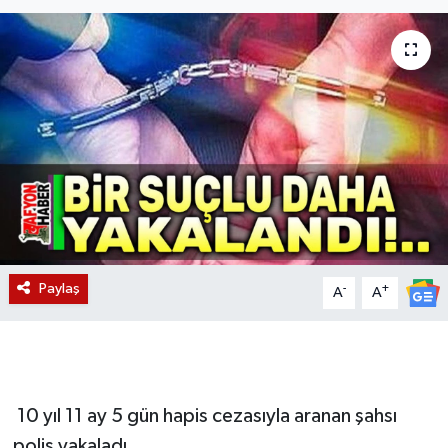
Magazin
Etkinlikler
Paylaş
-
+
A
A
10 yıl 11 ay 5 gün hapis cezasıyla aranan şahsı
polis yakaladı