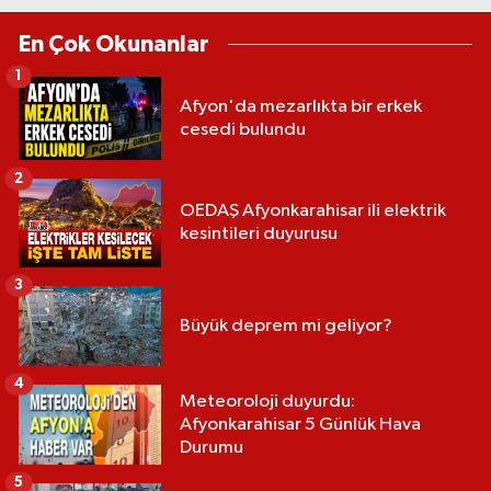
En Çok Okunanlar
1
Afyon'da mezarlıkta bir erkek
cesedi bulundu
2
OEDAŞ Afyonkarahisar ili elektrik
kesintileri duyurusu
3
Büyük deprem mi geliyor?
4
Meteoroloji duyurdu:
Afyonkarahisar 5 Günlük Hava
Durumu
5