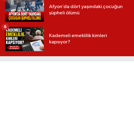
Afyon’da dört yaşındaki çocuğun
şüpheli ölümü
6
Kademeli emeklilik kimleri
kapsıyor?