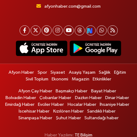
afyonhaber.com@gmail.com
Afyon Haber
Spor
Siyaset
Asayiş Yaşam
Sağlık
Eğitim
Sivil Toplum
Ekonomi
Magazin
Etkinlikler
Afyon Çay Haber
Başmakçı Haber
Bayat Haber
Bolvadin Haber
Çobanlar Haber
Dazkırı Haber
Dinar Haber
Emirdağ Haber
Evciler Haber
Hocalar Haber
İhsaniye Haber
İscehisar Haber
Kızılören Haber
Sandıklı Haber
Sinanpaşa Haber
Şuhut Haber
Sultandağı haber
Haber Yazılımı:
TE Bilişim