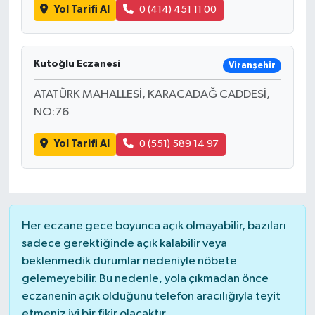
Yol Tarifi Al
0 (414) 451 11 00
Kutoğlu Eczanesi
Viranşehir
ATATÜRK MAHALLESİ, KARACADAĞ CADDESİ,
NO:76
Yol Tarifi Al
0 (551) 589 14 97
Her eczane gece boyunca açık olmayabilir, bazıları
sadece gerektiğinde açık kalabilir veya
beklenmedik durumlar nedeniyle nöbete
gelemeyebilir. Bu nedenle, yola çıkmadan önce
eczanenin açık olduğunu telefon aracılığıyla teyit
etmeniz iyi bir fikir olacaktır.