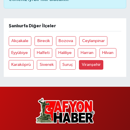
Şanlıurfa Diğer İlçeler
Akçakale
Birecik
Bozova
Ceylanpinar
Eyyübiye
Halfeti
Haliliye
Harran
Hilvan
Karaköprü
Siverek
Suruç
Viranşehir