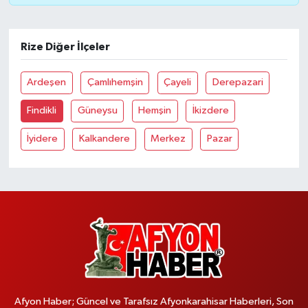
Rize Diğer İlçeler
Ardeşen
Çamlıhemşin
Çayeli
Derepazari
Findikli
Güneysu
Hemşin
İkizdere
İyidere
Kalkandere
Merkez
Pazar
Afyon Haber; Güncel ve Tarafsız Afyonkarahisar Haberleri, Son