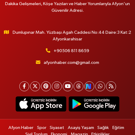
Dakika Gelişmeleri, Köşe Yazıları ve Haber Yorumlarıyla Afyon'un
Güvenilir Adresi.
Dumlupınar Mah. Yüzbaşı Agah Caddesi No:44 Daire:3 Kat:2
Afyonkarahisar
+90506 811 8659
afyonhaber.com@gmail.com
Afyon Haber
Spor
Siyaset
Asayiş Yaşam
Sağlık
Eğitim
Sivil Toplum
Ekonomi
Magazin
Etkinlikler