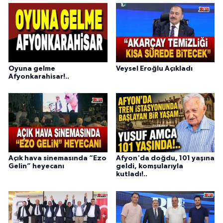
Oyuna gelme
Veysel Eroğlu Açıkladı
Afyonkarahisar!..
Açık hava sinemasında “Ezo
Afyon'da doğdu, 101 yaşına
Gelin” heyecanı
geldi, komşularıyla
kutladı!..