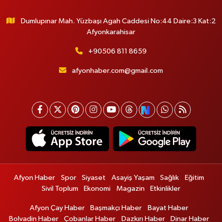
Dumlupınar Mah. Yüzbaşı Agah Caddesi No:44 Daire:3 Kat:2
Afyonkarahisar
+90506 811 8659
afyonhaber.com@gmail.com
Afyon Haber
Spor
Siyaset
Asayiş Yaşam
Sağlık
Eğitim
Sivil Toplum
Ekonomi
Magazin
Etkinlikler
Afyon Çay Haber
Başmakçı Haber
Bayat Haber
Bolvadin Haber
Çobanlar Haber
Dazkırı Haber
Dinar Haber