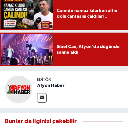
Camide namaz kılarken altın
dolu çantasını çaldılar!..
Sibel Can, Afyon'da düğünde
sahne aldı
EDITÖR
Afyon Haber
Bunlar da ilginizi çekebilir