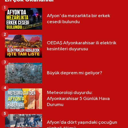
1
Afyon'da mezarlıkta bir erkek
cesedi bulundu
2
OEDAŞ Afyonkarahisar ili elektrik
kesintileri duyurusu
3
Büyük deprem mi geliyor?
4
Meteoroloji duyurdu:
Afyonkarahisar 5 Günlük Hava
Durumu
5
Afyon’da dört yaşındaki çocuğun