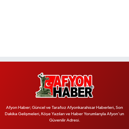
Afyon Haber; Güncel ve Tarafsız Afyonkarahisar Haberleri, Son
Dakika Gelişmeleri, Köşe Yazıları ve Haber Yorumlarıyla Afyon'un
Güvenilir Adresi.