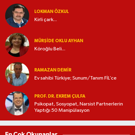
LOKMAN ÖZKUL
Kirli çark...
MÜRŞIDE OKLU AYHAN
Köroğlu Beli...
RAMAZAN DEMİR
Ev sahibi Türkiye; Sunum/Tanım FİL’ce
PROF. DR. EKREM ÇULFA
Psikopat, Sosyopat, Narsist Partnerlerin
Yaptığı 50 Manipülasyon
En Çok Okunanlar