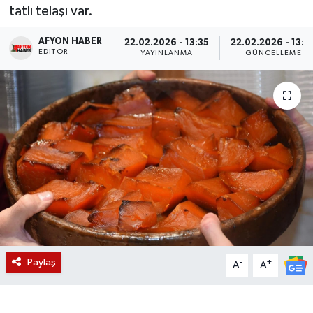
tatlı telaşı var.
Magazin
AFYON HABER
22.02.2026 - 13:35
22.02.2026 - 13:4
EDITÖR
YAYINLANMA
GÜNCELLEME
Etkinlikler
Paylaş
-
+
A
A