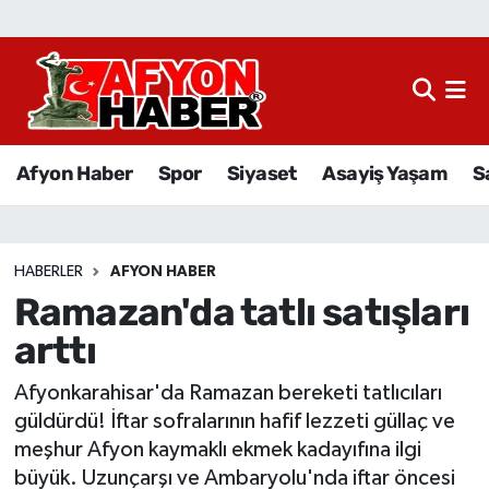
Afyon Haber
Siyaset
Afyon Haber
Spor
Siyaset
Asayiş Yaşam
S
Spor
Asayiş Yaşam
HABERLER
AFYON HABER
Ramazan'da tatlı satışları
Sağlık
arttı
Eğitim
Afyonkarahisar'da Ramazan bereketi tatlıcıları
Sivil Toplum
güldürdü! İftar sofralarının hafif lezzeti güllaç ve
meşhur Afyon kaymaklı ekmek kadayıfına ilgi
Ekonomi
büyük. Uzunçarşı ve Ambaryolu'nda iftar öncesi