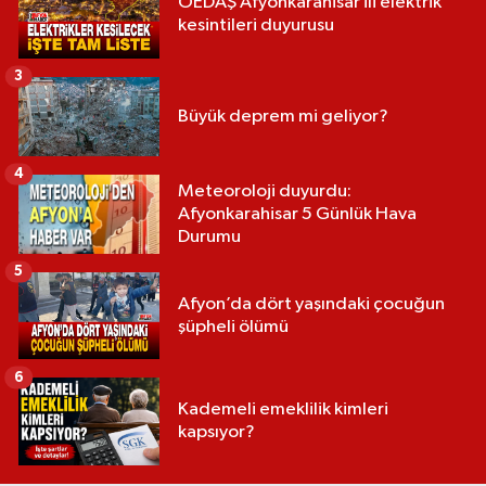
OEDAŞ Afyonkarahisar ili elektrik
kesintileri duyurusu
3
Büyük deprem mi geliyor?
4
Meteoroloji duyurdu:
Afyonkarahisar 5 Günlük Hava
Durumu
5
Afyon’da dört yaşındaki çocuğun
şüpheli ölümü
6
Kademeli emeklilik kimleri
kapsıyor?