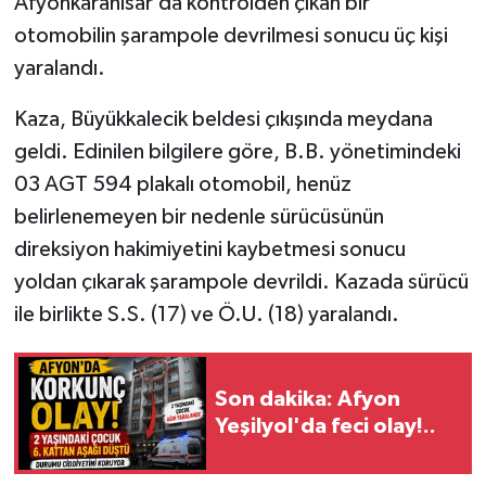
Afyonkarahisar’da kontrolden çıkan bir
otomobilin şarampole devrilmesi sonucu üç kişi
yaralandı.
Kaza, Büyükkalecik beldesi çıkışında meydana
geldi. Edinilen bilgilere göre, B.B. yönetimindeki
03 AGT 594 plakalı otomobil, henüz
belirlenemeyen bir nedenle sürücüsünün
direksiyon hakimiyetini kaybetmesi sonucu
yoldan çıkarak şarampole devrildi. Kazada sürücü
ile birlikte S.S. (17) ve Ö.U. (18) yaralandı.
Son dakika: Afyon
Yeşilyol'da feci olay!..