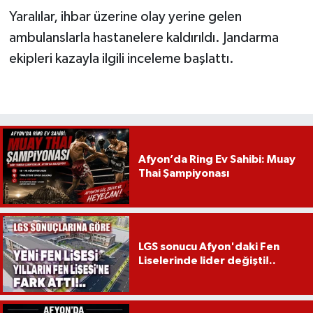
Yaralılar, ihbar üzerine olay yerine gelen
ambulanslarla hastanelere kaldırıldı. Jandarma
ekipleri kazayla ilgili inceleme başlattı.
Afyon’da Ring Ev Sahibi: Muay
Thai Şampiyonası
LGS sonucu Afyon'daki Fen
Liselerinde lider değişti!..