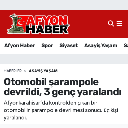
Afyon Haber
Siyaset
Afyon Haber
Spor
Siyaset
Asayiş Yaşam
S
Spor
Asayiş Yaşam
HABERLER
ASAYIŞ YAŞAM
Otomobil şarampole
Sağlık
devrildi, 3 genç yaralandı
Eğitim
Afyonkarahisar’da kontrolden çıkan bir
Sivil Toplum
otomobilin şarampole devrilmesi sonucu üç kişi
yaralandı.
Ekonomi