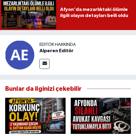
Afyon'da mezarlıktaki ölümle
ilgili olayın detayları belli oldu
EDITÖR HAKKINDA
Alperen Editör
Bunlar da ilginizi çekebilir