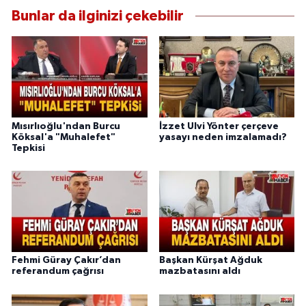
Bunlar da ilginizi çekebilir
Mısırlıoğlu'ndan Burcu
İzzet Ulvi Yönter çerçeve
Köksal'a "Muhalefet"
yasayı neden imzalamadı?
Tepkisi
Fehmi Güray Çakır’dan
Başkan Kürşat Ağduk
referandum çağrısı
mazbatasını aldı