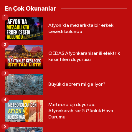
En Çok Okunanlar
1
Afyon'da mezarlıkta bir erkek
cesedi bulundu
2
OEDAŞ Afyonkarahisar ili elektrik
kesintileri duyurusu
3
Büyük deprem mi geliyor?
4
Meteoroloji duyurdu:
Afyonkarahisar 5 Günlük Hava
Durumu
5