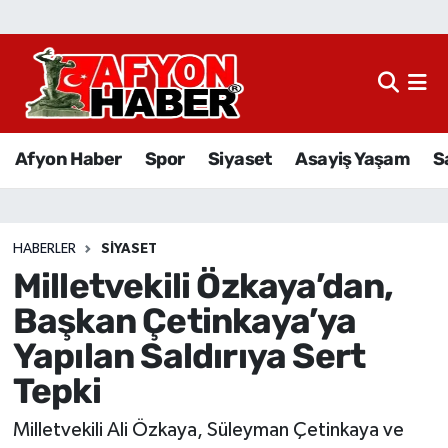
Afyon Haber
Siyaset
Afyon Haber
Spor
Siyaset
Asayiş Yaşam
S
Spor
Asayiş Yaşam
HABERLER
SIYASET
Milletvekili Özkaya’dan,
Sağlık
Başkan Çetinkaya’ya
Eğitim
Yapılan Saldırıya Sert
Tepki
Sivil Toplum
Milletvekili Ali Özkaya, Süleyman Çetinkaya ve
Ekonomi