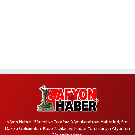
Afyon Haber; Güncel ve Tarafsız Afyonkarahisar Haberleri, Son
Dakika Gelişmeleri, Köşe Yazıları ve Haber Yorumlarıyla Afyon'un