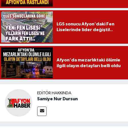
LGS sonucu Afyon'daki Fen
Liselerinde lider değişti!..
Afyon'da mezarlıktaki ölümle
ilgili olayın detayları belli oldu
EDITÖR HAKKINDA
Samiye Nur Dursun