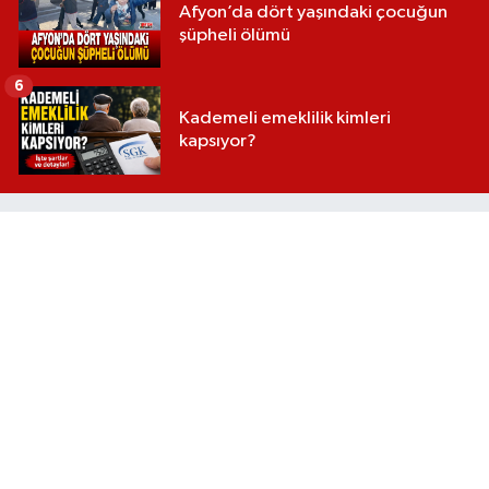
Afyon’da dört yaşındaki çocuğun
şüpheli ölümü
6
Kademeli emeklilik kimleri
kapsıyor?