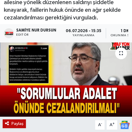
ailesine yönelik düzenlenen saldırıyı şiddetle
kınayarak, faillerin hukuk önünde en ağır şekilde
Magazin
cezalandırılması gerektiğini vurguladı.
Etkinlikler
SAMIYE NUR DURSUN
06.07.2026 - 15:35
1 DK
EDITÖR
YAYINLANMA
OKUNMA SÜ
Paylaş
-
+
A
A