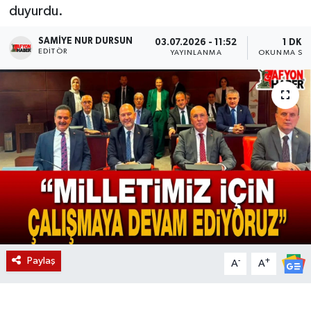
duyurdu.
Magazin
SAMIYE NUR DURSUN
03.07.2026 - 11:52
1 DK
EDITÖR
YAYINLANMA
OKUNMA SÜR
Etkinlikler
Paylaş
-
+
A
A