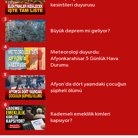
kesintileri duyurusu
3
Büyük deprem mi geliyor?
4
Meteoroloji duyurdu:
Afyonkarahisar 5 Günlük Hava
Durumu
5
Afyon’da dört yaşındaki çocuğun
şüpheli ölümü
6
Kademeli emeklilik kimleri
kapsıyor?