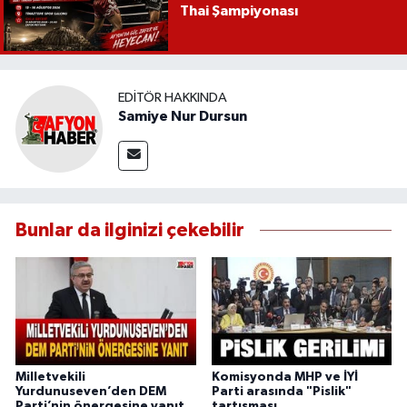
Thai Şampiyonası
EDITÖR HAKKINDA
Samiye Nur Dursun
Bunlar da ilginizi çekebilir
Milletvekili
Komisyonda MHP ve İYİ
Yurdunuseven’den DEM
Parti arasında "Pislik"
Parti’nin önergesine yanıt
tartışması