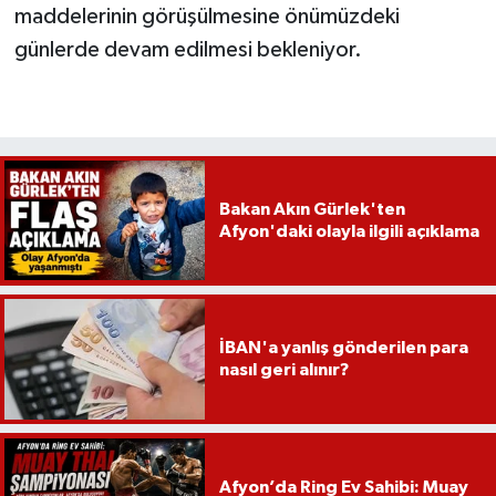
maddelerinin görüşülmesine önümüzdeki
günlerde devam edilmesi bekleniyor.
Bakan Akın Gürlek'ten
Afyon'daki olayla ilgili açıklama
İBAN'a yanlış gönderilen para
nasıl geri alınır?
Afyon’da Ring Ev Sahibi: Muay