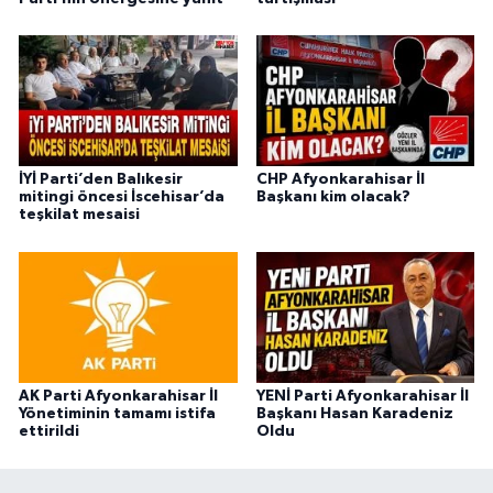
İYİ Parti’den Balıkesir
CHP Afyonkarahisar İl
mitingi öncesi İscehisar’da
Başkanı kim olacak?
teşkilat mesaisi
AK Parti Afyonkarahisar İl
YENİ Parti Afyonkarahisar İl
Yönetiminin tamamı istifa
Başkanı Hasan Karadeniz
ettirildi
Oldu