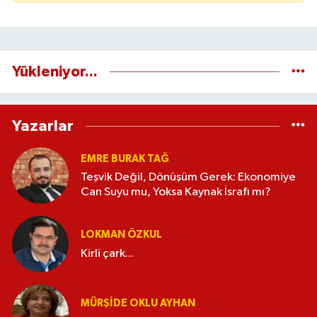
Yükleniyor...
Yazarlar
EMRE BURAK TAĞ
Teşvik Değil, Dönüşüm Gerek: Ekonomiye
Can Suyu mu, Yoksa Kaynak İsrafı mı?
LOKMAN ÖZKUL
Kirli çark...
MÜRŞIDE OKLU AYHAN