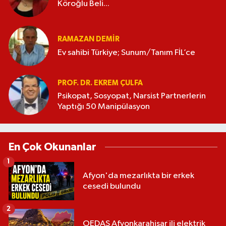
Köroğlu Beli...
RAMAZAN DEMİR
Ev sahibi Türkiye; Sunum/Tanım FİL’ce
PROF. DR. EKREM ÇULFA
Psikopat, Sosyopat, Narsist Partnerlerin
Yaptığı 50 Manipülasyon
En Çok Okunanlar
1
Afyon'da mezarlıkta bir erkek
cesedi bulundu
2
OEDAŞ Afyonkarahisar ili elektrik