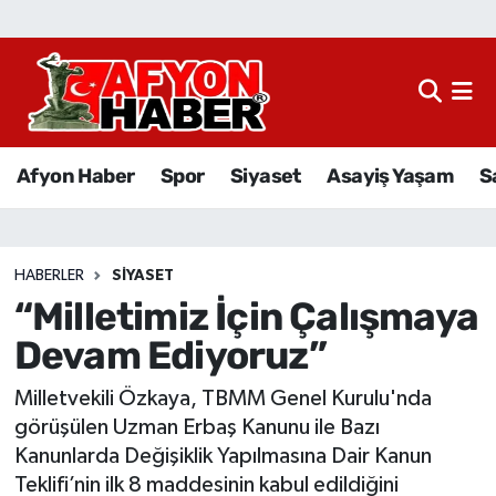
Afyon Haber
Siyaset
Afyon Haber
Spor
Siyaset
Asayiş Yaşam
S
Spor
Asayiş Yaşam
HABERLER
SIYASET
“Milletimiz İçin Çalışmaya
Sağlık
Devam Ediyoruz”
Eğitim
Milletvekili Özkaya, TBMM Genel Kurulu'nda
Sivil Toplum
görüşülen Uzman Erbaş Kanunu ile Bazı
Kanunlarda Değişiklik Yapılmasına Dair Kanun
Ekonomi
Teklifi’nin ilk 8 maddesinin kabul edildiğini