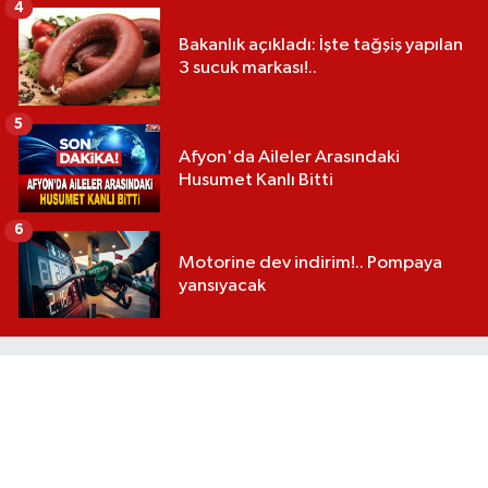
4
Bakanlık açıkladı: İşte tağşiş yapılan
3 sucuk markası!..
5
Afyon'da Aileler Arasındaki
Husumet Kanlı Bitti
6
Motorine dev indirim!.. Pompaya
yansıyacak