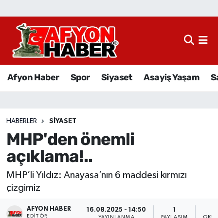
Afyon Haber
Siyaset
Afyon Haber
Spor
Siyaset
Asayiş Yaşam
S
Spor
Asayiş Yaşam
HABERLER
SIYASET
MHP'den önemli
Sağlık
açıklama!..
Eğitim
MHP’li Yıldız: Anayasa’nın 6 maddesi kırmızı
Sivil Toplum
çizgimiz
AFYON HABER
Ekonomi
16.08.2025 - 14:50
1
EDITÖR
YAYINLANMA
PAYLAŞIM
OKUN