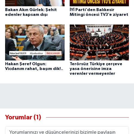
Bakan Akın Gürlek: Şehit
İYİ Parti’den Balıkesir
edenler kapsam dışı
Mitingi öncesi TV3’e ziyaret
Hakan Şeref Olgun:
Terörsüz Türkiye çerçeve
Vicdanım rahat, başım dik!..
yasa önerisine imza
verenler vermeyenler
Yorumlar (1)