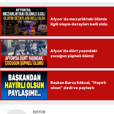
Afyon'da mezarlıktaki ölümle
ilgili olayın detayları belli oldu
Afyon’da dört yaşındaki
çocuğun şüpheli ölümü
Başkan Burcu Köksal, "Hayırlı
olsun" dedi ve paylaştı
EDITÖR