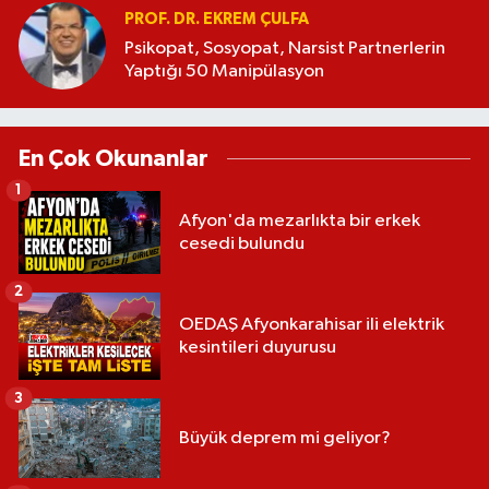
PROF. DR. EKREM ÇULFA
Psikopat, Sosyopat, Narsist Partnerlerin
Yaptığı 50 Manipülasyon
En Çok Okunanlar
1
Afyon'da mezarlıkta bir erkek
cesedi bulundu
2
OEDAŞ Afyonkarahisar ili elektrik
kesintileri duyurusu
3
Büyük deprem mi geliyor?