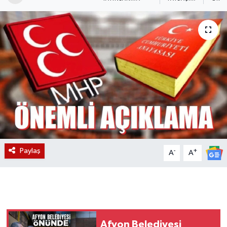
Magazin
Etkinlikler
Paylaş
-
+
A
A
Afyon Belediyesi