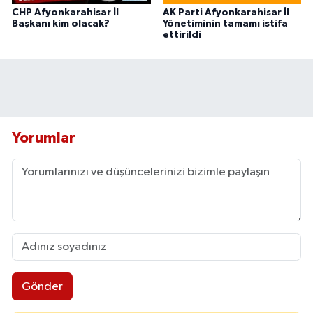
CHP Afyonkarahisar İl
AK Parti Afyonkarahisar İl
Başkanı kim olacak?
Yönetiminin tamamı istifa
ettirildi
Yorumlar
Gönder