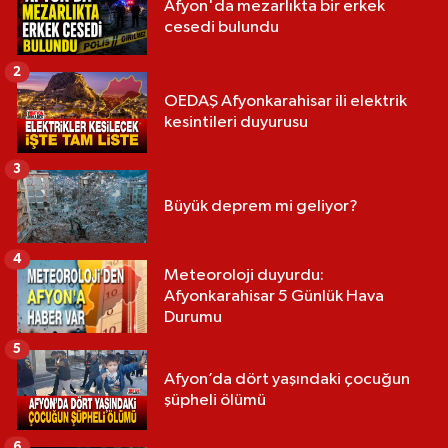
Afyon'da mezarlıkta bir erkek
cesedi bulundu
2
OEDAŞ Afyonkarahisar ili elektrik
kesintileri duyurusu
3
Büyük deprem mi geliyor?
4
Meteoroloji duyurdu:
Afyonkarahisar 5 Günlük Hava
Durumu
5
Afyon’da dört yaşındaki çocuğun
şüpheli ölümü
6