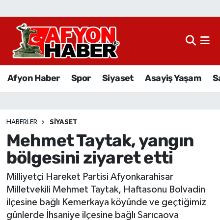
Afyon Haber
Siyaset
Afyon Haber
Spor
Siyaset
Asayiş Yaşam
S
Spor
Asayiş Yaşam
HABERLER
SIYASET
Mehmet Taytak, yangın
Sağlık
bölgesini ziyaret etti
Eğitim
Milliyetçi Hareket Partisi Afyonkarahisar
Sivil Toplum
Milletvekili Mehmet Taytak, Haftasonu Bolvadin
ilçesine bağlı Kemerkaya köyünde ve geçtiğimiz
Ekonomi
günlerde İhsaniye ilçesine bağlı Sarıcaova