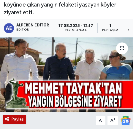
köyünde çıkan yangın felaketi yaşayan köyleri
Magazin
ziyaret etti.
Etkinlikler
ALPEREN EDITÖR
17.08.2025 - 12:17
1
EDITÖR
YAYINLANMA
PAYLAŞIM
OK
Paylaş
-
+
A
A