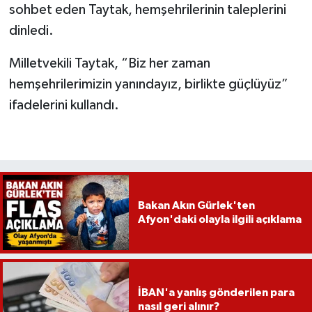
sohbet eden Taytak, hemşehrilerinin taleplerini
dinledi.
Milletvekili Taytak, “Biz her zaman
hemşehrilerimizin yanındayız, birlikte güçlüyüz”
ifadelerini kullandı.
Bakan Akın Gürlek'ten
Afyon'daki olayla ilgili açıklama
İBAN'a yanlış gönderilen para
nasıl geri alınır?