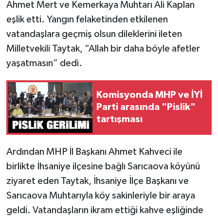
Ahmet Mert ve Kemerkaya Muhtarı Ali Kaplan
eşlik etti. Yangın felaketinden etkilenen
vatandaşlara geçmiş olsun dileklerini ileten
Milletvekili Taytak, “Allah bir daha böyle afetler
yaşatmasın” dedi.
Komisyonda MHP ve İYİ
Parti arasında "Pislik"
tartışması
Ardından MHP İl Başkanı Ahmet Kahveci ile
birlikte İhsaniye ilçesine bağlı Sarıcaova köyünü
ziyaret eden Taytak, İhsaniye İlçe Başkanı ve
Sarıcaova Muhtarıyla köy sakinleriyle bir araya
geldi. Vatandaşların ikram ettiği kahve eşliğinde