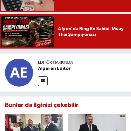
Afyon’da Ring Ev Sahibi: Muay
Thai Şampiyonası
EDITÖR HAKKINDA
Alperen Editör
Bunlar da ilginizi çekebilir