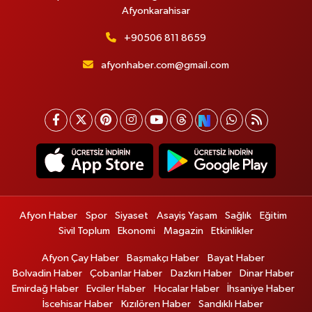
Afyonkarahisar
+90506 811 8659
afyonhaber.com@gmail.com
Afyon Haber
Spor
Siyaset
Asayiş Yaşam
Sağlık
Eğitim
Sivil Toplum
Ekonomi
Magazin
Etkinlikler
Afyon Çay Haber
Başmakçı Haber
Bayat Haber
Bolvadin Haber
Çobanlar Haber
Dazkırı Haber
Dinar Haber
Emirdağ Haber
Evciler Haber
Hocalar Haber
İhsaniye Haber
İscehisar Haber
Kızılören Haber
Sandıklı Haber