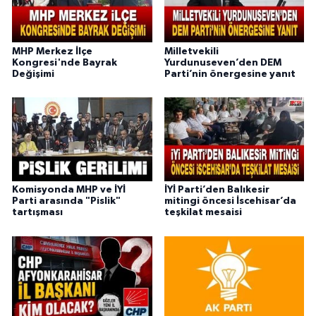
MHP Merkez İlçe
Milletvekili
Kongresi'nde Bayrak
Yurdunuseven’den DEM
Değişimi
Parti’nin önergesine yanıt
Komisyonda MHP ve İYİ
İYİ Parti’den Balıkesir
Parti arasında "Pislik"
mitingi öncesi İscehisar’da
tartışması
teşkilat mesaisi