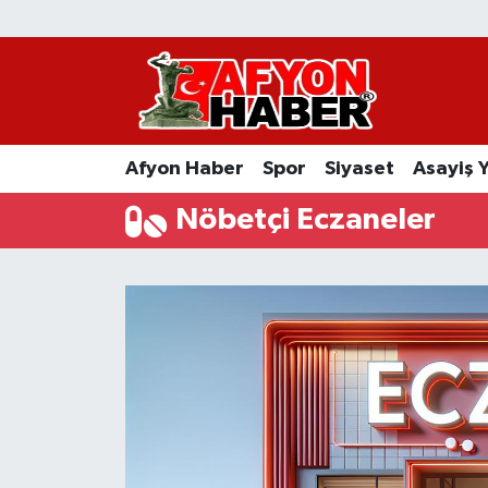
Afyon Haber
Siyaset
Afyon Haber
Spor
Siyaset
Asayiş 
Spor
Nöbetçi Eczaneler
Asayiş Yaşam
Sağlık
Eğitim
Sivil Toplum
Ekonomi