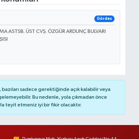
Gördes
A ASTSB. ÜST CVŞ. ÖZGÜR ARDUNÇ BULVARI
ISI
bazıları sadece gerektiğinde açık kalabilir veya
elemeyebilir. Bu nedenle, yola çıkmadan önce
teyit etmeniz iyi bir fikir olacaktır.
Dumlupınar Mah. Yüzbaşı Agah Caddesi No:44