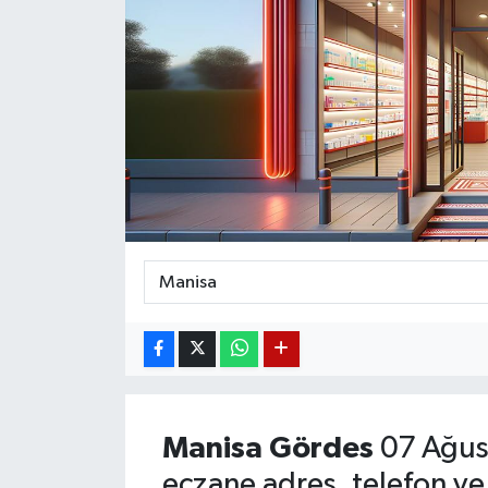
Magazin
Etkinlikler
Manisa
Gördes
07 Ağus
eczane adres, telefon ve