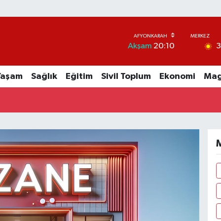
Akşam
20:10
Yaşam
Sağlık
Eğitim
Sivil Toplum
Ekonomi
Mag
M