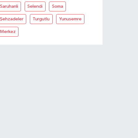
Saruhanli
Selendi
Soma
Şehzadeler
Turgutlu
Yunusemre
Merkez