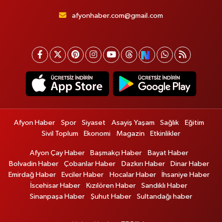
afyonhaber.com@gmail.com
Afyon Haber
Spor
Siyaset
Asayiş Yaşam
Sağlık
Eğitim
Sivil Toplum
Ekonomi
Magazin
Etkinlikler
Afyon Çay Haber
Başmakçı Haber
Bayat Haber
Bolvadin Haber
Çobanlar Haber
Dazkırı Haber
Dinar Haber
Emirdağ Haber
Evciler Haber
Hocalar Haber
İhsaniye Haber
İscehisar Haber
Kızılören Haber
Sandıklı Haber
Sinanpaşa Haber
Şuhut Haber
Sultandağı haber