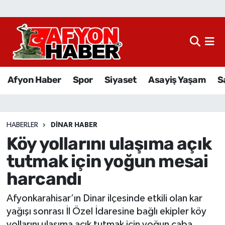
Afyon Haber
Siyaset
Afyon Haber
Spor
Siyaset
Asayiş Yaşam
S
Spor
Asayiş Yaşam
HABERLER
DINAR HABER
Köy yollarını ulaşıma açık
Sağlık
tutmak için yoğun mesai
Eğitim
harcandı
Sivil Toplum
Afyonkarahisar’ın Dinar ilçesinde etkili olan kar
yağışı sonrası İl Özel İdaresine bağlı ekipler köy
Ekonomi
yollarını ulaşıma açık tutmak için yoğun çaba