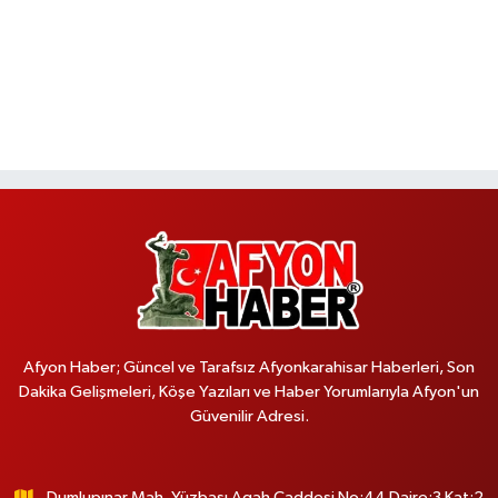
Afyon Haber; Güncel ve Tarafsız Afyonkarahisar Haberleri, Son
Dakika Gelişmeleri, Köşe Yazıları ve Haber Yorumlarıyla Afyon'un
Güvenilir Adresi.
Dumlupınar Mah. Yüzbaşı Agah Caddesi No:44 Daire:3 Kat:2