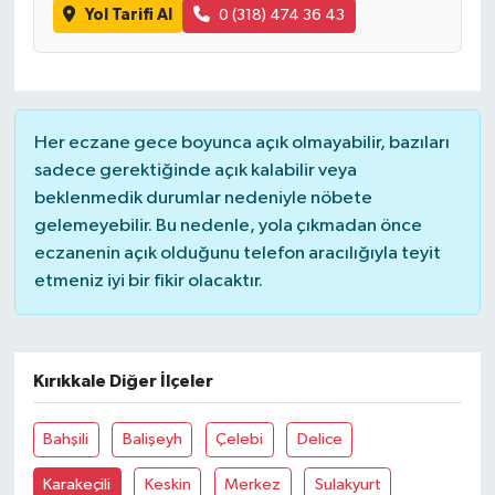
Yol Tarifi Al
0 (318) 474 36 43
Her eczane gece boyunca açık olmayabilir, bazıları
sadece gerektiğinde açık kalabilir veya
beklenmedik durumlar nedeniyle nöbete
gelemeyebilir. Bu nedenle, yola çıkmadan önce
eczanenin açık olduğunu telefon aracılığıyla teyit
etmeniz iyi bir fikir olacaktır.
Kırıkkale Diğer İlçeler
Bahşili
Balişeyh
Çelebi
Delice
Karakeçili
Keskin
Merkez
Sulakyurt