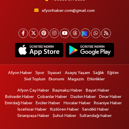
afyonhaber.com@gmail.com
Afyon Haber
Spor
Siyaset
Asayiş Yaşam
Sağlık
Eğitim
Sivil Toplum
Ekonomi
Magazin
Etkinlikler
Afyon Çay Haber
Başmakçı Haber
Bayat Haber
Bolvadin Haber
Çobanlar Haber
Dazkırı Haber
Dinar Haber
Emirdağ Haber
Evciler Haber
Hocalar Haber
İhsaniye Haber
İscehisar Haber
Kızılören Haber
Sandıklı Haber
Sinanpaşa Haber
Şuhut Haber
Sultandağı haber