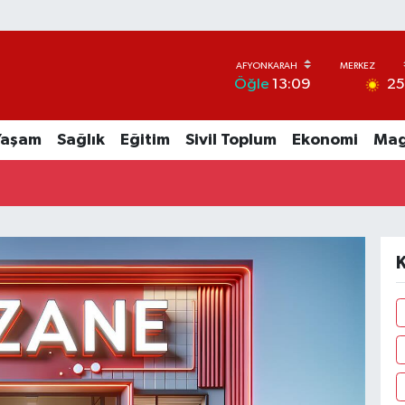
2
Öğle
13:09
Yaşam
Sağlık
Eğitim
Sivil Toplum
Ekonomi
Mag
K