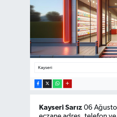
Magazin
Etkinlikler
Kayseri
Sarız
06 Ağusto
eczane adres, telefon ve