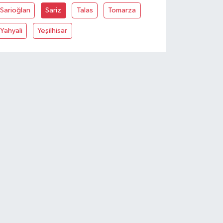
Sarioğlan
Sariz
Talas
Tomarza
Yahyali
Yeşilhisar