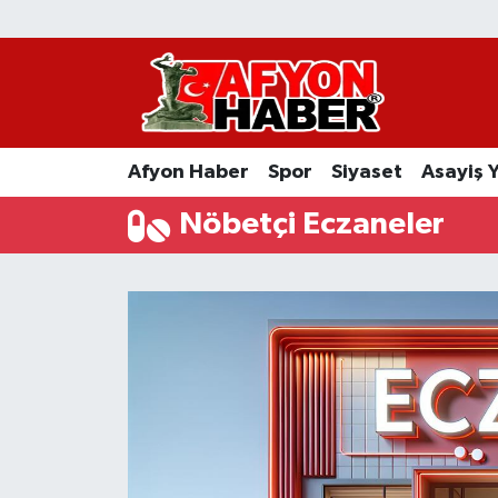
Afyon Haber
Siyaset
Afyon Haber
Spor
Siyaset
Asayiş 
Spor
Nöbetçi Eczaneler
Asayiş Yaşam
Sağlık
Eğitim
Sivil Toplum
Ekonomi