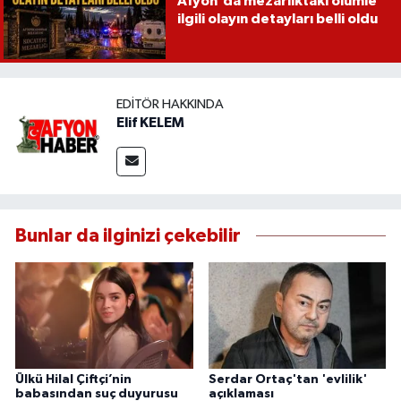
Afyon'da mezarlıktaki ölümle
ilgili olayın detayları belli oldu
EDITÖR HAKKINDA
Elif KELEM
Bunlar da ilginizi çekebilir
Ülkü Hilal Çiftçi’nin
Serdar Ortaç'tan 'evlilik'
babasından suç duyurusu
açıklaması