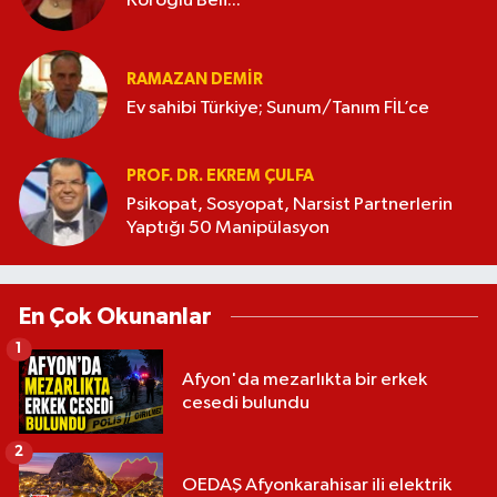
Köroğlu Beli...
RAMAZAN DEMİR
Ev sahibi Türkiye; Sunum/Tanım FİL’ce
PROF. DR. EKREM ÇULFA
Psikopat, Sosyopat, Narsist Partnerlerin
Yaptığı 50 Manipülasyon
En Çok Okunanlar
1
Afyon'da mezarlıkta bir erkek
cesedi bulundu
2
OEDAŞ Afyonkarahisar ili elektrik