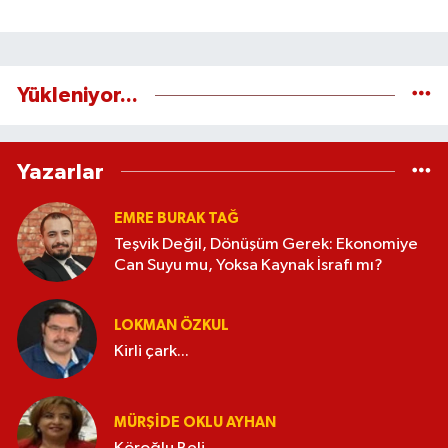
Yükleniyor...
Yazarlar
EMRE BURAK TAĞ
Teşvik Değil, Dönüşüm Gerek: Ekonomiye
Can Suyu mu, Yoksa Kaynak İsrafı mı?
LOKMAN ÖZKUL
Kirli çark...
MÜRŞIDE OKLU AYHAN