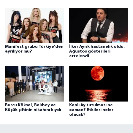
Manifest grubu Türkiye’den
İlker Ayrık hastanelik oldu:
ayrılıyor mu?
Ağustos gösterileri
ertelendi
Burcu Köksal, Balıbey ve
Kanlı Ay tutulması ne
Küçük çiftinin nikahını kıydı
zaman? Etkileri neler
olacak?