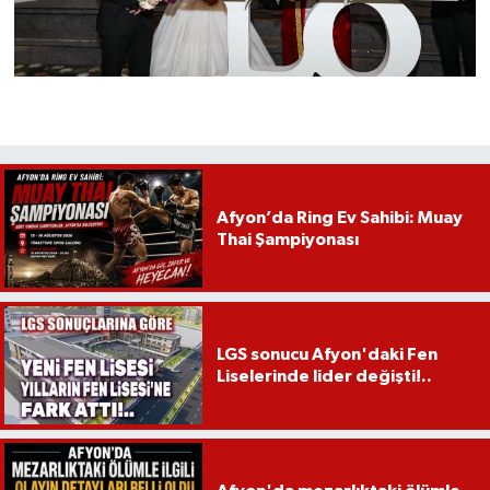
Afyon’da Ring Ev Sahibi: Muay
Thai Şampiyonası
LGS sonucu Afyon'daki Fen
Liselerinde lider değişti!..