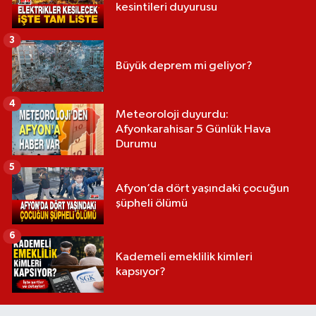
kesintileri duyurusu
3
Büyük deprem mi geliyor?
4
Meteoroloji duyurdu:
Afyonkarahisar 5 Günlük Hava
Durumu
5
Afyon’da dört yaşındaki çocuğun
şüpheli ölümü
6
Kademeli emeklilik kimleri
kapsıyor?