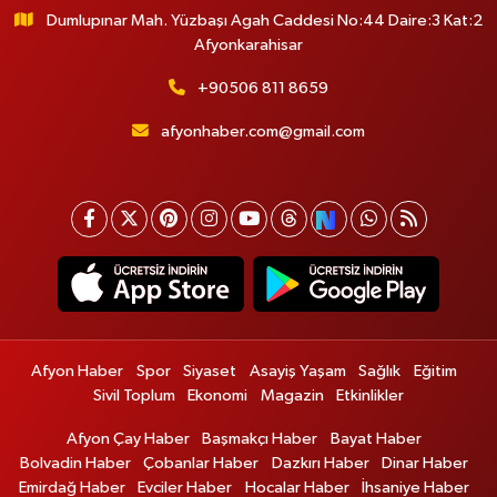
Dumlupınar Mah. Yüzbaşı Agah Caddesi No:44 Daire:3 Kat:2
Afyonkarahisar
+90506 811 8659
afyonhaber.com@gmail.com
Afyon Haber
Spor
Siyaset
Asayiş Yaşam
Sağlık
Eğitim
Sivil Toplum
Ekonomi
Magazin
Etkinlikler
Afyon Çay Haber
Başmakçı Haber
Bayat Haber
Bolvadin Haber
Çobanlar Haber
Dazkırı Haber
Dinar Haber
Emirdağ Haber
Evciler Haber
Hocalar Haber
İhsaniye Haber