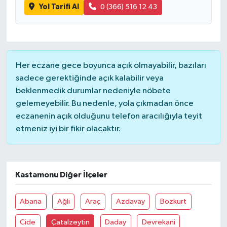
Yol Tarifi Al
0 (366) 516 12 43
Her eczane gece boyunca açık olmayabilir, bazıları
sadece gerektiğinde açık kalabilir veya
beklenmedik durumlar nedeniyle nöbete
gelemeyebilir. Bu nedenle, yola çıkmadan önce
eczanenin açık olduğunu telefon aracılığıyla teyit
etmeniz iyi bir fikir olacaktır.
Kastamonu Diğer İlçeler
Abana
Ağli
Araç
Azdavay
Bozkurt
Cide
Çatalzeytin
Daday
Devrekani