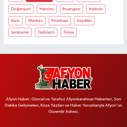
Doğanyurt
Hanönü
İhsangazi
İnebolu
Küre
Merkez
Pinarbaşi
Seydiler
Şenpazar
Taşköprü
Tosya
Afyon Haber; Güncel ve Tarafsız Afyonkarahisar Haberleri, Son
Dakika Gelişmeleri, Köşe Yazıları ve Haber Yorumlarıyla Afyon'un
Güvenilir Adresi.