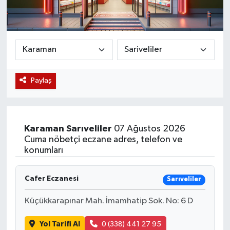
Magazin
Etkinlikler
Paylaş
Karaman
Sarıveliler
07 Ağustos 2026
Cuma nöbetçi eczane adres, telefon ve
konumları
Cafer Eczanesi
Sarıveliler
Küçükkarapınar Mah. İmamhatip Sok. No: 6 D
Yol Tarifi Al
0 (338) 441 27 95