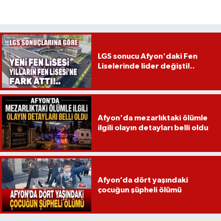
LGS sonucu Afyon'daki Fen
Liselerinde lider değişti!..
Afyon'da mezarlıktaki ölümle
ilgili olayın detayları belli oldu
Afyon’da dört yaşındaki
çocuğun şüpheli ölümü