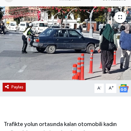
Magazin
Etkinlikler
Paylaş
-
+
A
A
Trafikte yolun ortasında kalan otomobili kadın