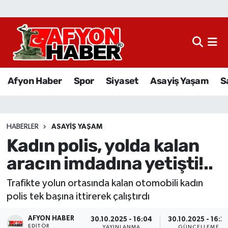
Afyon Haber
Siyaset
Afyon Haber
Spor
Siyaset
Asayiş Yaşam
S
Spor
Asayiş Yaşam
HABERLER
ASAYIŞ YAŞAM
Kadın polis, yolda kalan
Sağlık
aracın imdadına yetişti!..
Eğitim
Trafikte yolun ortasında kalan otomobili kadın
Sivil Toplum
polis tek başına ittirerek çalıştırdı
AFYON HABER
Ekonomi
30.10.2025 - 16:04
30.10.2025 - 16:2
EDITÖR
YAYINLANMA
GÜNCELLEME