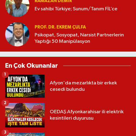
RAMAZAN DEMİR
Ev sahibi Türkiye; Sunum/Tanım FİL’ce
PROF. DR. EKREM ÇULFA
Psikopat, Sosyopat, Narsist Partnerlerin
Yaptığı 50 Manipülasyon
En Çok Okunanlar
1
Afyon'da mezarlıkta bir erkek
cesedi bulundu
2
OEDAŞ Afyonkarahisar ili elektrik
kesintileri duyurusu
3