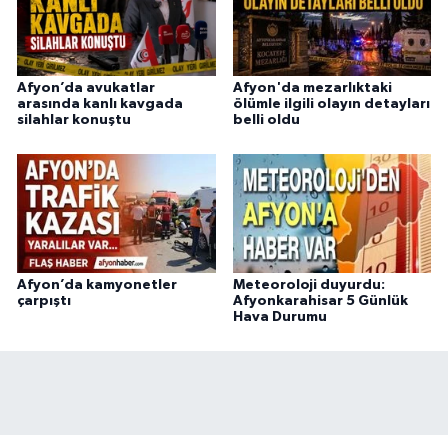
Afyon’da avukatlar
Afyon'da mezarlıktaki
arasında kanlı kavgada
ölümle ilgili olayın detayları
silahlar konuştu
belli oldu
Afyon’da kamyonetler
Meteoroloji duyurdu:
çarpıştı
Afyonkarahisar 5 Günlük
Hava Durumu