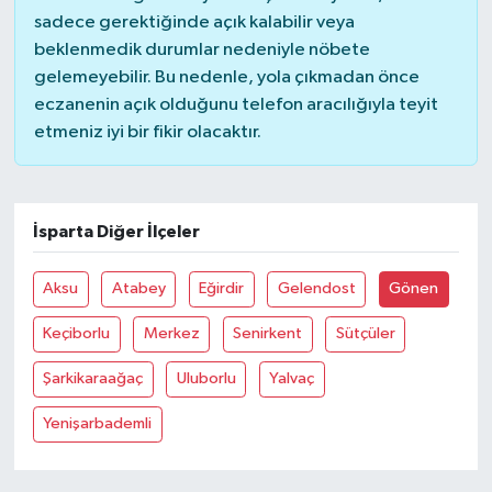
sadece gerektiğinde açık kalabilir veya
beklenmedik durumlar nedeniyle nöbete
gelemeyebilir. Bu nedenle, yola çıkmadan önce
eczanenin açık olduğunu telefon aracılığıyla teyit
etmeniz iyi bir fikir olacaktır.
İsparta Diğer İlçeler
Aksu
Atabey
Eğirdir
Gelendost
Gönen
Keçiborlu
Merkez
Senirkent
Sütçüler
Şarkikaraağaç
Uluborlu
Yalvaç
Yenişarbademli