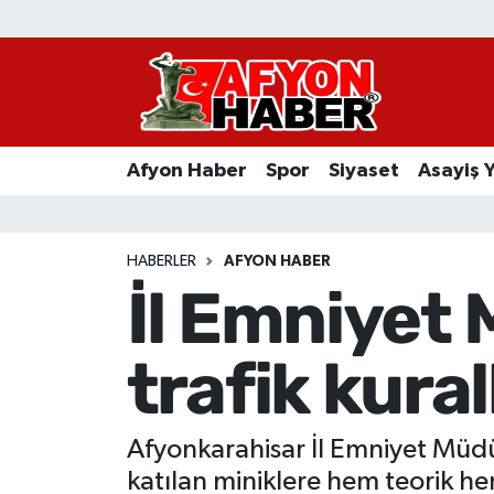
Afyon Haber
Siyaset
Afyon Haber
Spor
Siyaset
Asayiş 
Spor
Asayiş Yaşam
HABERLER
AFYON HABER
İl Emniyet
Sağlık
trafik kural
Eğitim
Sivil Toplum
Afyonkarahisar İl Emniyet Müdür
Ekonomi
katılan miniklere hem teorik h