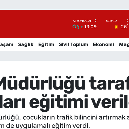
°
26
Öğle
13:09
Yaşam
Sağlık
Eğitim
Sivil Toplum
Ekonomi
Mag
 Müdürlüğü tara
ları eğitimi veril
lüğü, çocukların trafik bilincini artırmak
em de uygulamalı eğitim verdi.