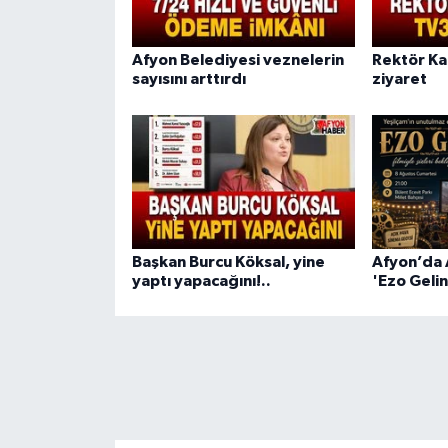
Afyon Belediyesi veznelerin
Rektör Ka
sayısını arttırdı
ziyaret
Başkan Burcu Köksal, yine
Afyon’da 
yaptı yapacağını!..
'Ezo Gelin