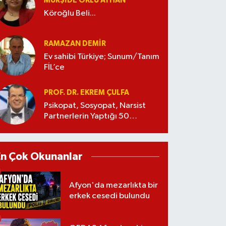
MÜRŞIDE OKLU AYHAN
Köroğlu Beli...
RAMAZAN DEMİR
Ev sahibi Türkiye; Sunum/Tanım
FİL’ce
PROF. DR. EKREM ÇULFA
Psikopat, Sosyopat, Narsist
Partnerlerin Yaptığı 50
Manipülasyon
En Çok Okunanlar
Afyon'da mezarlıkta bir
erkek cesedi bulundu