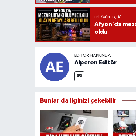
EDITÖRÜN SEÇTIĞI
Afyon'da mezarl
oldu
EDITÖR HAKKINDA
Alperen Editör
Bunlar da ilginizi çekebilir