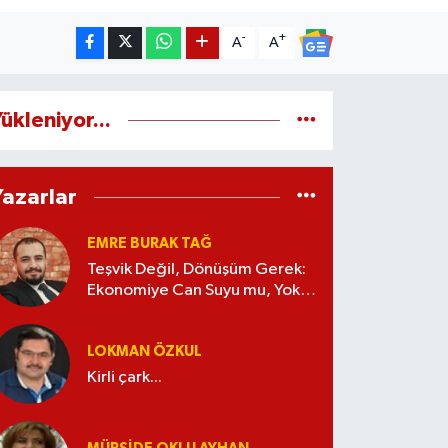
-
+
A
A
ükleniyor...
Yazarlar
EMRE BURAK TAĞ
Teşvik Değil, Dönüşüm Gerek:
Ekonomiye Can Suyu mu, Yoksa
Kaynak İsrafı mı?
LOKMAN ÖZKUL
Kirli çark...