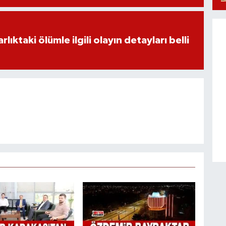
ıktaki ölümle ilgili olayın detayları belli