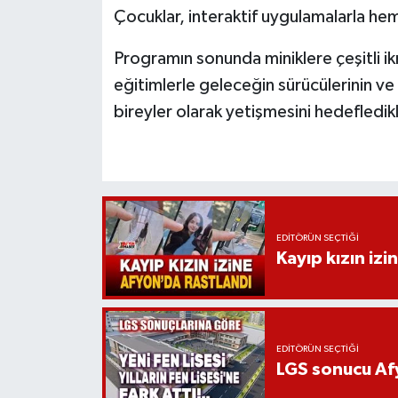
Çocuklar, interaktif uygulamalarla hem
Programın sonunda miniklere çeşitli ikr
eğitimlerle geleceğin sürücülerinin ve y
bireyler olarak yetişmesini hedefledikle
EDITÖRÜN SEÇTIĞI
Kayıp kızın izi
EDITÖRÜN SEÇTIĞI
LGS sonucu Afy