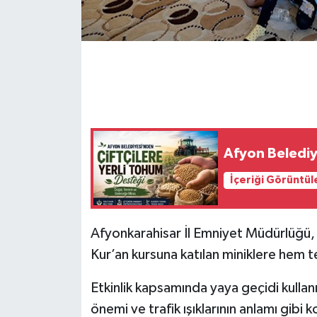
Afyon Belediy
İçeriği Görüntül
Afyonkarahisar İl Emniyet Müdürlüğü, ç
Kur’an kursuna katılan miniklere hem 
Etkinlik kapsamında yaya geçidi kullan
önemi ve trafik ışıklarının anlamı gibi k