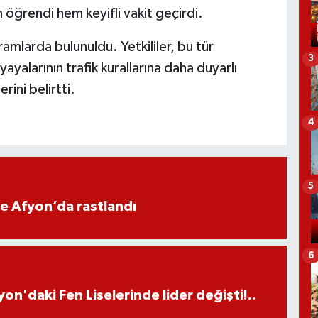
 öğrendi hem keyifli vakit geçirdi.
amlarda bulunuldu. Yetkililer, bu tür
3
ayalarının trafik kurallarına daha duyarlı
rini belirtti.
4
5
ne Afyon’da rastlandı
6
on'daki Fen Liselerinde lider değişti!..