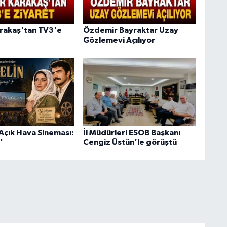
rakaş'tan TV3'e
Özdemir Bayraktar Uzay
Gözlemevi Açılıyor
Açık Hava Sineması:
İl Müdürleri ESOB Başkanı
'
Cengiz Üstün’le görüştü