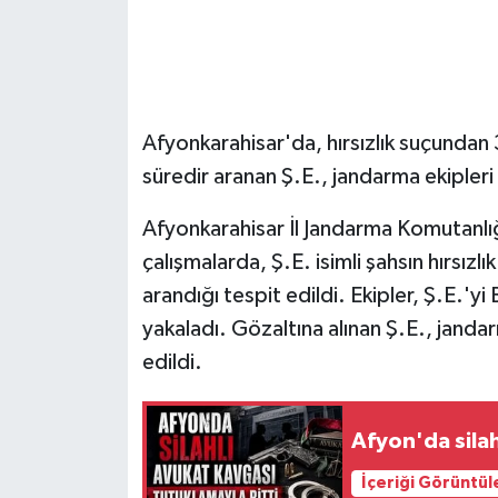
Afyonkarahisar'da, hırsızlık suçundan 3
süredir aranan Ş.E., jandarma ekipleri
Afyonkarahisar İl Jandarma Komutanlığ
çalışmalarda, Ş.E. isimli şahsın hırsızl
arandığı tespit edildi. Ekipler, Ş.E.'y
yakaladı. Gözaltına alınan Ş.E., janda
edildi.
Afyon'da silah
İçeriği Görüntül