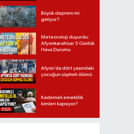
Büyük deprem mi
geliyor?
Meteoroloji duyurdu:
Afyonkarahisar 5 Günlük
Hava Durumu
Afyon’da dört yaşındaki
çocuğun şüpheli ölümü
Kademeli emeklilik
kimleri kapsıyor?