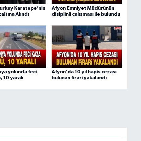
urkay Karatepe’nin
Afyon Emniyet Müdürünün
altına Alındı
disiplinli çalışması ile bulundu
ya yolunda feci
Afyon’da 10 yıl hapis cezası
, 10 yaralı
bulunan firari yakalandı