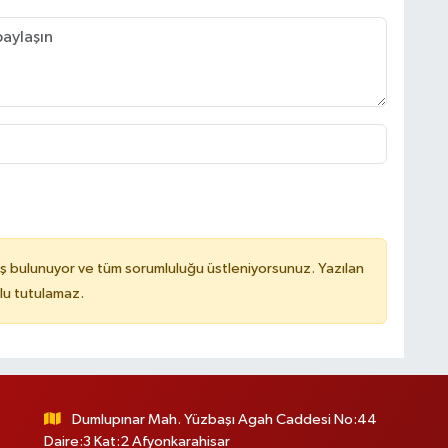
ş bulunuyor ve tüm sorumluluğu üstleniyorsunuz. Yazılan
lu tutulamaz.
Dumlupınar Mah. Yüzbaşı Agah Caddesi No:44
Daire:3 Kat:2 Afyonkarahisar