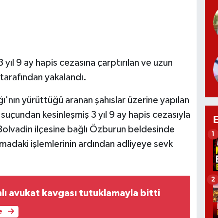
 yıl 9 ay hapis cezasına çarptırılan ve uzun
 tarafından yakalandı.
ı'nın yürüttüğü aranan şahıslar üzerine yapılan
ık suçundan kesinleşmiş 3 yıl 9 ay hapis cezasıyla
i Bolvadin ilçesine bağlı Özburun beldesinde
1
rmadaki işlemlerinin ardından adliyeye sevk
2
lı avukat kavgası tutuklamayla bitti
e