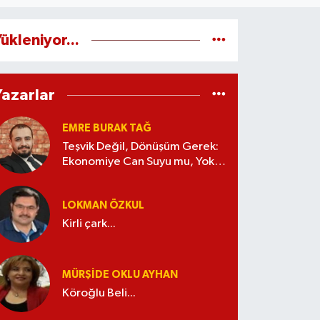
ükleniyor...
Yazarlar
EMRE BURAK TAĞ
Teşvik Değil, Dönüşüm Gerek:
Ekonomiye Can Suyu mu, Yoksa
Kaynak İsrafı mı?
LOKMAN ÖZKUL
Kirli çark...
MÜRŞIDE OKLU AYHAN
Köroğlu Beli...