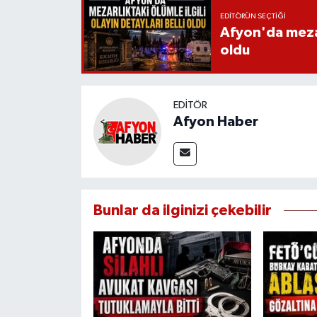
EDITÖRÜN SEÇTIĞI
Afyon'da mezarl
oldu
EDITÖR
Afyon Haber
Bunlar da ilginizi çekebilir