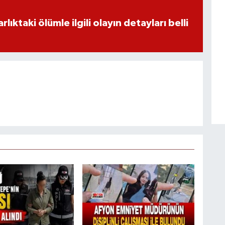
ıktaki ölümle ilgili olayın detayları belli