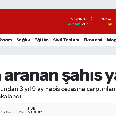
Akşam
20:10
Yaşam
Sağlık
Eğitim
Sivil Toplum
Ekonomi
Mag
n aranan şahıs 
çundan 3 yıl 9 ay hapis cezasına çarptırıla
akalandı.
1
1 DK
AYLAŞIM
OKUNMA SÜRESI