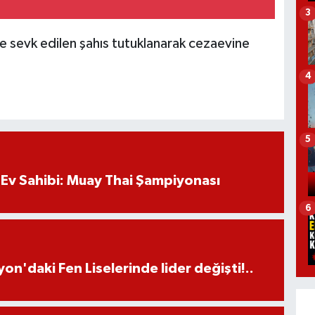
3
ye sevk edilen şahıs tutuklanarak cezaevine
4
5
Ev Sahibi: Muay Thai Şampiyonası
6
on'daki Fen Liselerinde lider değişti!..