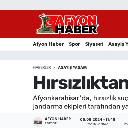
Afyon Haber
Siyaset
Afyon Haber
Spor
Siyaset
Asayiş 
Spor
Asayiş Yaşam
HABERLER
ASAYIŞ YAŞAM
Hırsızlıkta
Sağlık
Eğitim
Afyonkarahisar'da, hırsızlık su
jandarma ekipleri tarafından y
Sivil Toplum
AFYON HABER
06.09.2024 - 11:48
Ekonomi
EDITÖR
YAYINLANMA
P