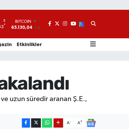
BITCOIN
65.130,04
1.2
°
33
DOLAR
47,7069
0.17
EURO
azin
Etkinlikler
55,0265
0.01
STERLİN
64,1897
0.02
GRAM ALTIN
6618.49
2.12
yakalandı
BİST100
13.887
64
n ve uzun süredir aranan Ş.E.,
-
+
A
A