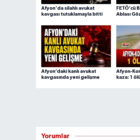
Afyon'da silahlı avukat
FETÖ’cü B
kavgası tutuklamayla bitti
Ablası Göz
Afyon’daki kanlı avukat
Afyon-Kon
kavgasında yeni gelişme
kaza: 1 ölü
Yorumlar