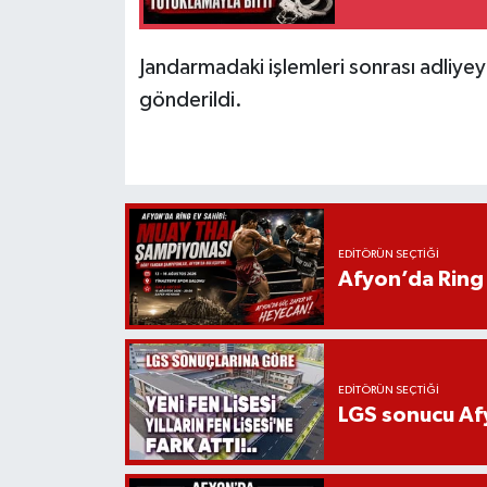
Jandarmadaki işlemleri sonrası adliye
gönderildi.
EDITÖRÜN SEÇTIĞI
Afyon’da Ring 
EDITÖRÜN SEÇTIĞI
LGS sonucu Afy